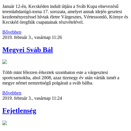
Január 12-én, Kecskéden indult útjára a Sváb Kupa elnevezésű
teremlabdarúgó-torna 17. sorozata, amelyet annak idején gesztesi
kezdeményezéssel hívtak életre Várgesztes, Vértessomló, Környe és
Kecskéd öregfiúk csapatainak részvételével.
Bővebben
2019. február 3., vasárnap 11:26
Megyei Sváb Bál
Több mint félezren érkeztek szombaton este a várgesztesi
sportcsarnokba, ahol 2008, azaz tizenegy év után várták ismét a
megye német nemzetiségű polgárait a sváb bálba.
Bővebben
2019. február 3., vasárnap 11:24
Fejetlenség