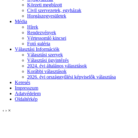
Körzeti megbízott
Civil szervezetek, egyházak
Horgászegyesületek
Média
Hírek
Rendezvények
Vértessomló kincsei
Fotó galéria
Választási Információk
Választási szervek
Választási ügyintézés
2024. évi általános választások
Korábbi választások
2026. évi országgyűlési képviselők választása
Keresés
Impresszum
Adatvédelem
Oldaltérkép
‹
›
×