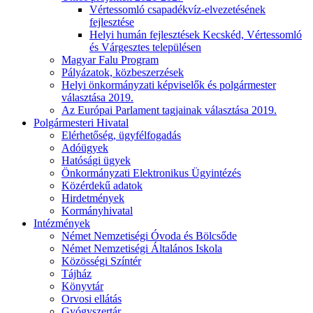
Vértessomló csapadékvíz-elvezetésének
fejlesztése
Helyi humán fejlesztések Kecskéd, Vértessomló
és Várgesztes településen
Magyar Falu Program
Pályázatok, közbeszerzések
Helyi önkormányzati képviselők és polgármester
választása 2019.
Az Európai Parlament tagjainak választása 2019.
Polgármesteri Hivatal
Elérhetőség, ügyfélfogadás
Adóügyek
Hatósági ügyek
Önkormányzati Elektronikus Ügyintézés
Közérdekű adatok
Hirdetmények
Kormányhivatal
Intézmények
Német Nemzetiségi Óvoda és Bölcsőde
Német Nemzetiségi Általános Iskola
Közösségi Színtér
Tájház
Könyvtár
Orvosi ellátás
Gyógyszertár