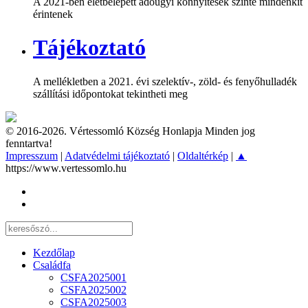
A 2021-ben életbelépett adóügyi könnyítések szinte mindenkit
érintenek
Tájékoztató
A mellékletben a 2021. évi szelektív-, zöld- és fenyőhulladék
szállítási időpontokat tekintheti meg
© 2016-2026. Vértessomló Község Honlapja Minden jog
fenntartva!
Impresszum
|
Adatvédelmi tájékoztató
|
Oldaltérkép
|
▲
https://www.vertessomlo.hu
Kezdőlap
Családfa
CSFA2025001
CSFA2025002
CSFA2025003