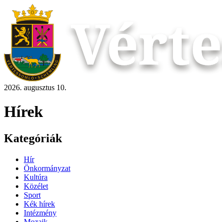
2026. augusztus 10.
Hírek
Kategóriák
Hír
Önkormányzat
Kultúra
Közélet
Sport
Kék hírek
Intézmény
Mozaik