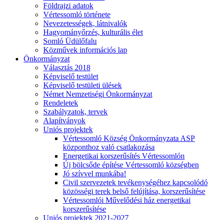
Földrajzi adatok
Vértessomló története
Nevezetességek, látnivalók
Hagyományőrzés, kulturális élet
Somló Üdülőfalu
Közművek információs lap
Önkormányzat
Választás 2018
Képviselő testület
Képviselő testületi ülések
Német Nemzetiségi Önkormányzat
Rendeletek
Szabályzatok, tervek
Alapítványok
Uniós projektek
Vértessomló Község Önkormányzata ASP
központhoz való csatlakozása
Energetikai korszerűsítés Vértessomlón
Új bölcsőde építése Vértessomló községben
Jó szívvel munkába!
Civil szervezetek tevékenységéhez kapcsolódó
közösségi terek belső felújítása, korszerűsítése
Vértessomlói Művelődési ház energetikai
korszerűsítése
Uniós projektek 2021-2027