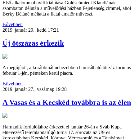
Első alkalommal nyílt kiállítása Goldschmiedt Klaudiának
szombaton délután a művelődési házban Fejetlenség címmel, ahol
Berky Béláné méltatta a fiatal amatőr művészt.
Bővebben
2019. január 29., kedd 17:21
Új ötszázas érkezik
A megújított, a korábbinál nehezebben hamisítható ötszáz forintos
február 1-jén, pénteken kerül piacra.
Bővebben
2019. január 27., vasárnap 19:28
A Vasas és a Kecskéd továbbra is az élen
Harmadik fordulójához érkezett el január 26-án a Sváb Kupa
elnevezésű teremlabdarúgó torna 17. sorozata az U9-es
korosztályban Kecskéd, Környe, Vértessomló és a Tatabányai