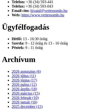
Telefon:
+36 (34) 593-441
Telefax:
+36 (34) 593-043
Email cím:
hivatal@vertessomlo.hu
Web:
https://www.vertessomlo.hu
Ügyfélfogadás
Hétfő:
13 - 16:30 óráig
Szerda:
9 - 12 óráig és 13 - 16 óráig
Péntek:
9 - 11 óráig
Archívum
2026 augusztus (6)
2026 július (11)
2026 június (17)
2026 május (12)
2026 április (18)
2026 március (15)
2026 február (10)
2026 január (16)
2025 december (15)