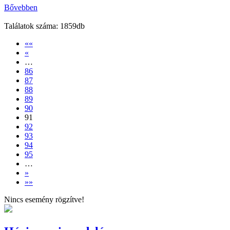
Bővebben
Találatok száma: 1859db
««
«
…
86
87
88
89
90
91
92
93
94
95
…
»
»»
Nincs esemény rögzítve!