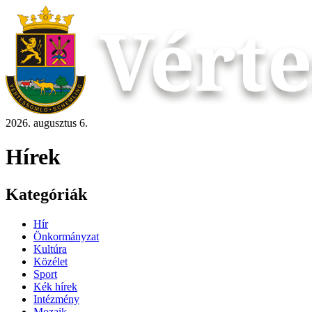
2026. augusztus 6.
Hírek
Kategóriák
Hír
Önkormányzat
Kultúra
Közélet
Sport
Kék hírek
Intézmény
Mozaik