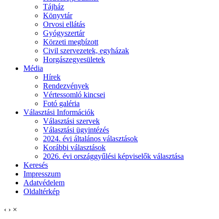
Tájház
Könyvtár
Orvosi ellátás
Gyógyszertár
Körzeti megbízott
Civil szervezetek, egyházak
Horgászegyesületek
Média
Hírek
Rendezvények
Vértessomló kincsei
Fotó galéria
Választási Információk
Választási szervek
Választási ügyintézés
2024. évi általános választások
Korábbi választások
2026. évi országgyűlési képviselők választása
Keresés
Impresszum
Adatvédelem
Oldaltérkép
‹
›
×