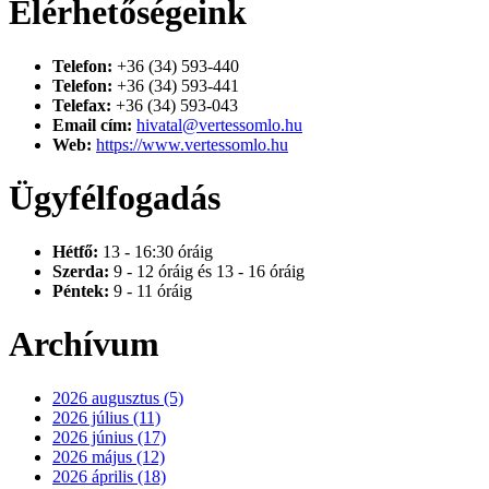
Elérhetőségeink
Telefon:
+36 (34) 593-440
Telefon:
+36 (34) 593-441
Telefax:
+36 (34) 593-043
Email cím:
hivatal@vertessomlo.hu
Web:
https://www.vertessomlo.hu
Ügyfélfogadás
Hétfő:
13 - 16:30 óráig
Szerda:
9 - 12 óráig és 13 - 16 óráig
Péntek:
9 - 11 óráig
Archívum
2026 augusztus (5)
2026 július (11)
2026 június (17)
2026 május (12)
2026 április (18)