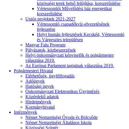
közösségi terek belső felújítása, korszerűsítése
Vértessomlói Művelődési ház energetikai
korszerűsítése
Uniós projektek 2021-2027
Vértessomló csapadékvíz-elvezetésének
fejlesztése
Helyi humán fejlesztések Kecskéd, Vértessomló
és Várgesztes településen
Magyar Falu Program
Pályázatok, közbeszerzések
Helyi önkormányzati képviselők és polgármester
választása 2019.
Az Európai Parlament tagjainak választása 2019.
Polgármesteri Hivatal
Elérhetőség, ügyfélfogadás
Adóügyek
Hatósági ügyek
Önkormányzati Elektronikus Ügyintézés
Közérdekű adatok
Hirdetmények
Kormányhivatal
Intézmények
Német Nemzetiségi Óvoda és Bölcsőde
Német Nemzetiségi Általános Iskola
Közösségi Színtér