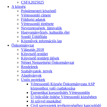
CSFA2025025
A község
Polgármesteri köszöntő
Vértessomló címere
Földrajzi adatok
Vértessomló története
Nevezetességek, látnivalók
Hagyományőrzés, kulturális élet
Somló Üdülőfalu
Közművek információs lap
Önkormányzat
Választás 2018
Képviselő testület
Képviselő testületi ülések
Német Nemzetiségi Önkormányzat
Rendeletek
Szabályzatok, tervek
Alapítványok
Uniós projektek
Vértessomló Község Önkormányzata ASP
központhoz való csatlakozása
Energetikai korszerűsítés Vértessomlón
Új bölcsőde építése Vértessomló községben
Jó szívvel munkába!
Civil szervezetek tevékenységéhez kapcsolódó