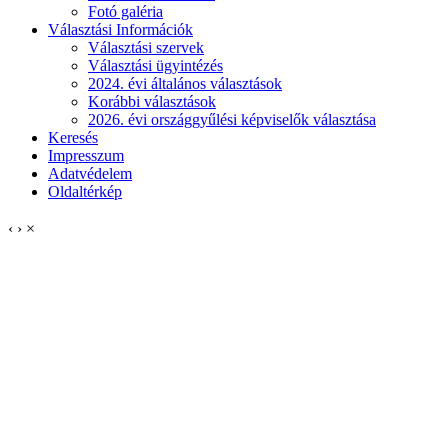
Fotó galéria
Választási Információk
Választási szervek
Választási ügyintézés
2024. évi általános választások
Korábbi választások
2026. évi országgyűlési képviselők választása
Keresés
Impresszum
Adatvédelem
Oldaltérkép
‹
›
×