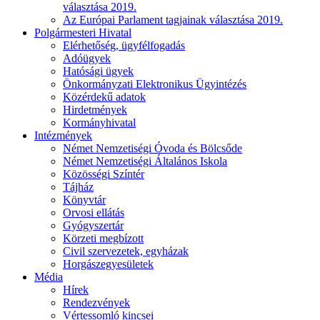
választása 2019.
Az Európai Parlament tagjainak választása 2019.
Polgármesteri Hivatal
Elérhetőség, ügyfélfogadás
Adóügyek
Hatósági ügyek
Önkormányzati Elektronikus Ügyintézés
Közérdekű adatok
Hirdetmények
Kormányhivatal
Intézmények
Német Nemzetiségi Óvoda és Bölcsőde
Német Nemzetiségi Általános Iskola
Közösségi Színtér
Tájház
Könyvtár
Orvosi ellátás
Gyógyszertár
Körzeti megbízott
Civil szervezetek, egyházak
Horgászegyesületek
Média
Hírek
Rendezvények
Vértessomló kincsei