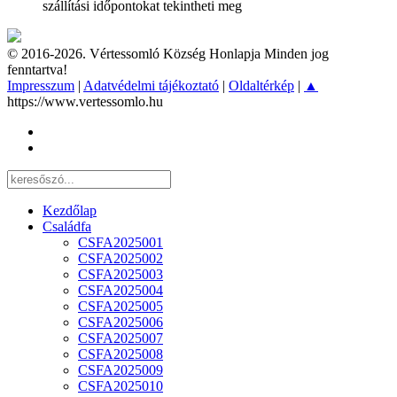
szállítási időpontokat tekintheti meg
© 2016-2026. Vértessomló Község Honlapja Minden jog
fenntartva!
Impresszum
|
Adatvédelmi tájékoztató
|
Oldaltérkép
|
▲
https://www.vertessomlo.hu
Kezdőlap
Családfa
CSFA2025001
CSFA2025002
CSFA2025003
CSFA2025004
CSFA2025005
CSFA2025006
CSFA2025007
CSFA2025008
CSFA2025009
CSFA2025010