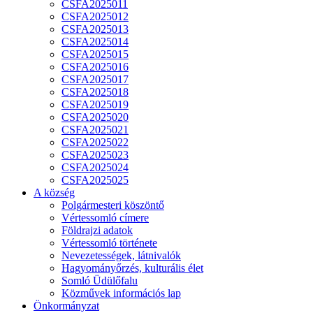
CSFA2025011
CSFA2025012
CSFA2025013
CSFA2025014
CSFA2025015
CSFA2025016
CSFA2025017
CSFA2025018
CSFA2025019
CSFA2025020
CSFA2025021
CSFA2025022
CSFA2025023
CSFA2025024
CSFA2025025
A község
Polgármesteri köszöntő
Vértessomló címere
Földrajzi adatok
Vértessomló története
Nevezetességek, látnivalók
Hagyományőrzés, kulturális élet
Somló Üdülőfalu
Közművek információs lap
Önkormányzat