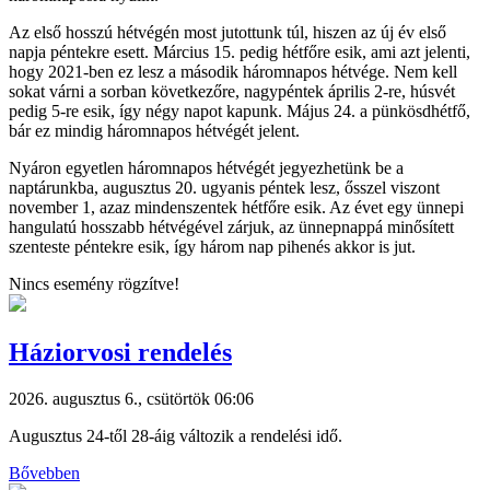
Az első hosszú hétvégén most jutottunk túl, hiszen az új év első
napja péntekre esett. Március 15. pedig hétfőre esik, ami azt jelenti,
hogy 2021-ben ez lesz a második háromnapos hétvége. Nem kell
sokat várni a sorban következőre, nagypéntek április 2-re, húsvét
pedig 5-re esik, így négy napot kapunk. Május 24. a pünkösdhétfő,
bár ez mindig háromnapos hétvégét jelent.
Nyáron egyetlen háromnapos hétvégét jegyezhetünk be a
naptárunkba, augusztus 20. ugyanis péntek lesz, ősszel viszont
november 1, azaz mindenszentek hétfőre esik. Az évet egy ünnepi
hangulatú hosszabb hétvégével zárjuk, az ünnepnappá minősített
szenteste péntekre esik, így három nap pihenés akkor is jut.
Nincs esemény rögzítve!
Háziorvosi rendelés
2026. augusztus 6., csütörtök 06:06
Augusztus 24-től 28-áig változik a rendelési idő.
Bővebben