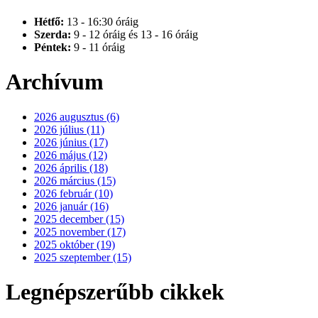
Hétfő:
13 - 16:30 óráig
Szerda:
9 - 12 óráig és 13 - 16 óráig
Péntek:
9 - 11 óráig
Archívum
2026 augusztus (6)
2026 július (11)
2026 június (17)
2026 május (12)
2026 április (18)
2026 március (15)
2026 február (10)
2026 január (16)
2025 december (15)
2025 november (17)
2025 október (19)
2025 szeptember (15)
Legnépszerűbb cikkek