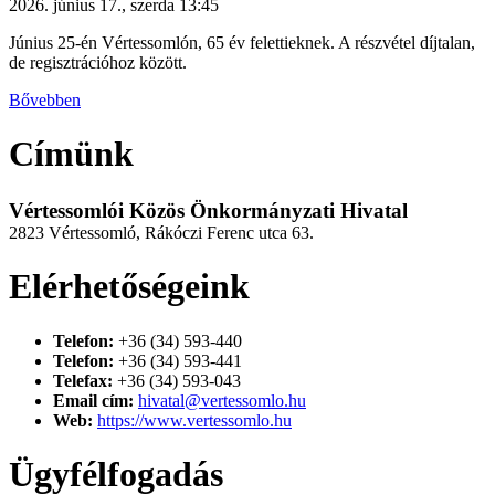
2026. június 17., szerda 13:45
Június 25-én Vértessomlón, 65 év felettieknek. A részvétel díjtalan,
de regisztrációhoz között.
Bővebben
Címünk
Vértessomlói Közös Önkormányzati Hivatal
2823 Vértessomló, Rákóczi Ferenc utca 63.
Elérhetőségeink
Telefon:
+36 (34) 593-440
Telefon:
+36 (34) 593-441
Telefax:
+36 (34) 593-043
Email cím:
hivatal@vertessomlo.hu
Web:
https://www.vertessomlo.hu
Ügyfélfogadás