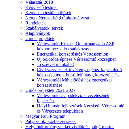
Választás 2018
Képviselő testület
Képviselő testületi ülések
Német Nemzetiségi Önkormányzat
Rendeletek
Szabályzatok, tervek
Alapítványok
Uniós projektek
Vértessomló Község Önkormányzata ASP
központhoz való csatlakozása
Energetikai korszerűsítés Vértessomlón
Új bölcsőde építése Vértessomló községben
Jó szívvel munkába!
Civil szervezetek tevékenységéhez kapcsolódó
közösségi terek belső felújítása, korszerűsítése
Vértessomlói Művelődési ház energetikai
korszerűsítése
Uniós projektek 2021-2027
Vértessomló csapadékvíz-elvezetésének
fejlesztése
Helyi humán fejlesztések Kecskéd, Vértessomló
és Várgesztes településen
Magyar Falu Program
Pályázatok, közbeszerzések
Helyi önkormányzati képviselők és polgármester