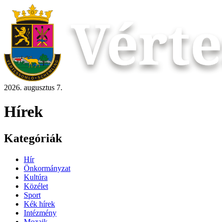
2026. augusztus 7.
Hírek
Kategóriák
Hír
Önkormányzat
Kultúra
Közélet
Sport
Kék hírek
Intézmény
Mozaik