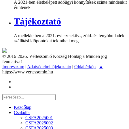
A 2021-ben életbelépett adóügyi könnyítések szinte mindenkit
érintenek
Tájékoztató
A mellékletben a 2021. évi szelektív-, zöld- és fenyőhulladék
szállítási időpontokat tekintheti meg
© 2016-2026. Vértessomló Község Honlapja Minden jog
fenntartva!
Impresszum
|
Adatvédelmi tájékoztató
|
Oldaltérkép
|
▲
https://www.vertessomlo.hu
Kezdőlap
Családfa
CSFA2025001
CSFA2025002
CSFA2025003