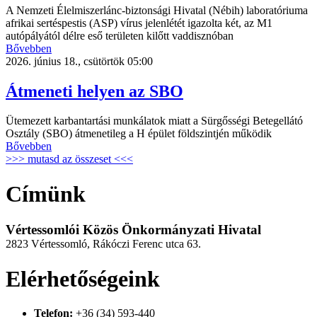
A Nemzeti Élelmiszerlánc-biztonsági Hivatal (Nébih) laboratóriuma
afrikai sertéspestis (ASP) vírus jelenlétét igazolta két, az M1
autópályától délre eső területen kilőtt vaddisznóban
Bővebben
2026. június 18., csütörtök 05:00
Átmeneti helyen az SBO
Ütemezett karbantartási munkálatok miatt a Sürgősségi Betegellátó
Osztály (SBO) átmenetileg a H épület földszintjén működik
Bővebben
>>> mutasd az összeset <<<
Címünk
Vértessomlói Közös Önkormányzati Hivatal
2823 Vértessomló, Rákóczi Ferenc utca 63.
Elérhetőségeink
Telefon:
+36 (34) 593-440