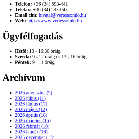
Telefon:
+36 (34) 593-441
Telefax:
+36 (34) 593-043
Email cím:
hivatal@vertessomlo.hu
Web:
https://www.vertessomlo.hu
Ügyfélfogadás
Hétfő:
13 - 16:30 óráig
Szerda:
9 - 12 óráig és 13 - 16 óráig
Péntek:
9 - 11 óráig
Archívum
2026 augusztus (5)
2026 július (11)
2026 június (17)
2026 május (12)
2026 április (18)
2026 március (15)
2026 február (10)
2026 január (16)
2025 december (15)