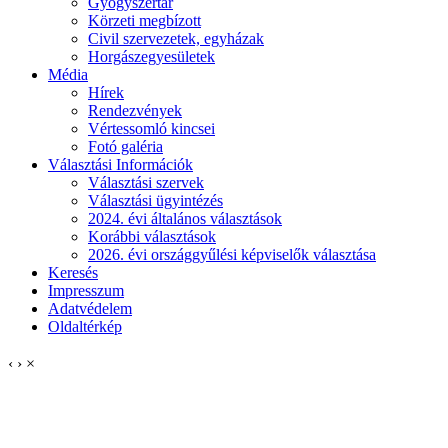
Gyógyszertár
Körzeti megbízott
Civil szervezetek, egyházak
Horgászegyesületek
Média
Hírek
Rendezvények
Vértessomló kincsei
Fotó galéria
Választási Információk
Választási szervek
Választási ügyintézés
2024. évi általános választások
Korábbi választások
2026. évi országgyűlési képviselők választása
Keresés
Impresszum
Adatvédelem
Oldaltérkép
‹
›
×