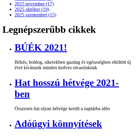
2025 november (17)
2025 október (19)
2025 szeptember (15)
Legnépszerűbb cikkek
BÚÉK 2021!
Békés, boldog, sikerekben gazdag és egészségben eltöltött új
évet kívánunk minden kedves olvasónknak
Hat hosszú hétvége 2021-
ben
Összesen hat olyan hétvége került a naptárba idén
Adóügyi könnyítések