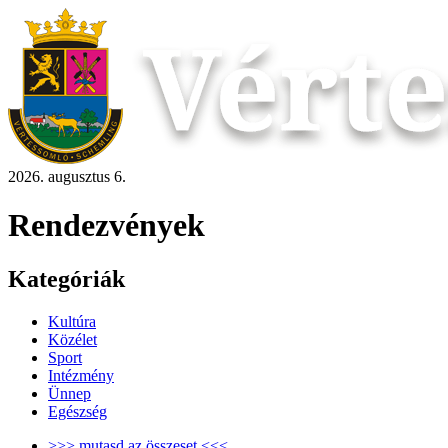
2026. augusztus 6.
Rendezvények
Kategóriák
Kultúra
Közélet
Sport
Intézmény
Ünnep
Egészség
>>> mutasd az összeset <<<