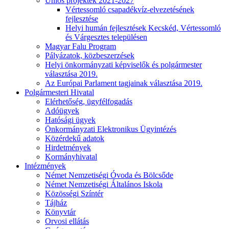
Uniós projektek 2021-2027
Vértessomló csapadékvíz-elvezetésének
fejlesztése
Helyi humán fejlesztések Kecskéd, Vértessomló
és Várgesztes településen
Magyar Falu Program
Pályázatok, közbeszerzések
Helyi önkormányzati képviselők és polgármester
választása 2019.
Az Európai Parlament tagjainak választása 2019.
Polgármesteri Hivatal
Elérhetőség, ügyfélfogadás
Adóügyek
Hatósági ügyek
Önkormányzati Elektronikus Ügyintézés
Közérdekű adatok
Hirdetmények
Kormányhivatal
Intézmények
Német Nemzetiségi Óvoda és Bölcsőde
Német Nemzetiségi Általános Iskola
Közösségi Színtér
Tájház
Könyvtár
Orvosi ellátás