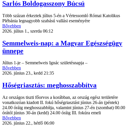
Sarlós Boldogasszony Búcsú
Több százan érkeztek július 5-én a Vértessomló Római Katolikus
Plébánia legnagyobb szabású vallási eseményére
Bővebben
2026. július 1., szerda 06:12
Semmelweis-nap: a Magyar Egészségügy
ünnepe
Július 1-je – Semmelweis Ignác születésnapja –
Bővebben
2026. június 23., kedd 21:35
Hőségriasztás: meghosszabbítva
Az országos tiszti főorvos a korábban, az ország egész területére
vonatkozóan kiadott II. fokú hőségriasztást június 26-án (péntek)
24.00 óráig meghosszabbítja, valamint június 27-én (szombat) 00.00
órától június 30-án (kedd) 24.00 óráig III. fokúra emeli
Bővebben
2026. június 22., hétfő 06:00