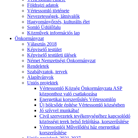
Földrajzi adatok
Vértessomló története
Nevezetességek, látnivalók
Hagyományőrzés, kulturális élet
Somló Üdülőfalu
Közművek információs lap
Önkormányzat
Választás 2018
Képviselő testület
Képviselő testületi ülések
Német Nemzetiségi Önkormányzat
Rendeletek
Szabályzatok, tervek
Alapítványok
Uniós projektek
Vértessomló Község Önkormányzata ASP
központhoz való csatlakozása
Energetikai korszerűsítés Vértessomlón
Új bölcsőde építése Vértessomló községben
Jó szívvel munkába!
Civil szervezetek tevékenységéhez kapcsolódó
közösségi terek belső felújítása, korszerűsítése
Vértessomlói Művelődési ház energetikai
korszerűsítése