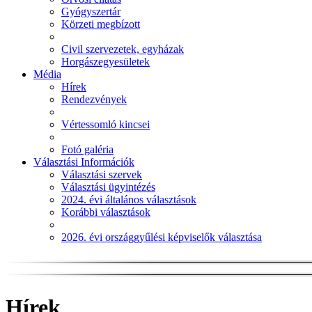
Gyógyszertár
Körzeti megbízott
Civil szervezetek, egyházak
Horgászegyesületek
Média
Hírek
Rendezvények
Vértessomló kincsei
Fotó galéria
Választási Információk
Választási szervek
Választási ügyintézés
2024. évi általános választások
Korábbi választások
2026. évi országgyűlési képviselők választása
Hírek