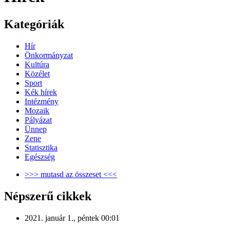
Kategóriák
Hír
Önkormányzat
Kultúra
Közélet
Sport
Kék hírek
Intézmény
Mozaik
Pályázat
Ünnep
Zene
Statisztika
Egészség
>>> mutasd az összeset <<<
Népszerű cikkek
2021. január 1., péntek 00:01