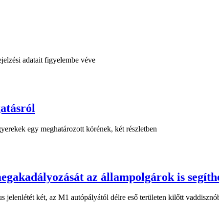
elzési adatait figyelembe véve
atásról
gyerekek egy meghatározott körének, két részletben
 megakadályozását az állampolgárok is segíth
s jelenlétét két, az M1 autópályától délre eső területen kilőtt vaddiszn