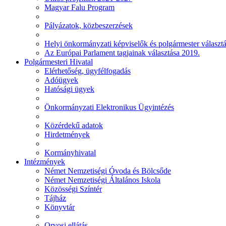
Magyar Falu Program
Pályázatok, közbeszerzések
Helyi önkormányzati képviselők és polgármester választ
Az Európai Parlament tagjainak választása 2019.
Polgármesteri Hivatal
Elérhetőség, ügyfélfogadás
Adóügyek
Hatósági ügyek
Önkormányzati Elektronikus Ügyintézés
Közérdekű adatok
Hirdetmények
Kormányhivatal
Intézmények
Német Nemzetiségi Óvoda és Bölcsőde
Német Nemzetiségi Általános Iskola
Közösségi Színtér
Tájház
Könyvtár
Orvosi ellátás