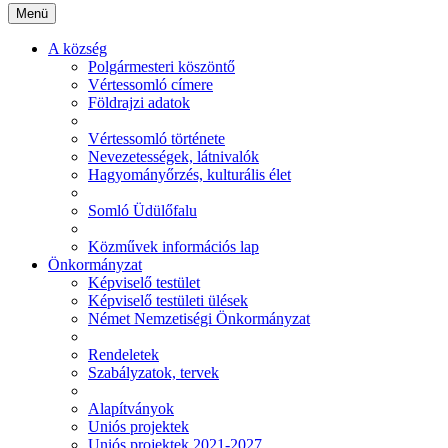
Menü
A község
Polgármesteri köszöntő
Vértessomló címere
Földrajzi adatok
Vértessomló története
Nevezetességek, látnivalók
Hagyományőrzés, kulturális élet
Somló Üdülőfalu
Közművek információs lap
Önkormányzat
Képviselő testület
Képviselő testületi ülések
Német Nemzetiségi Önkormányzat
Rendeletek
Szabályzatok, tervek
Alapítványok
Uniós projektek
Uniós projektek 2021-2027