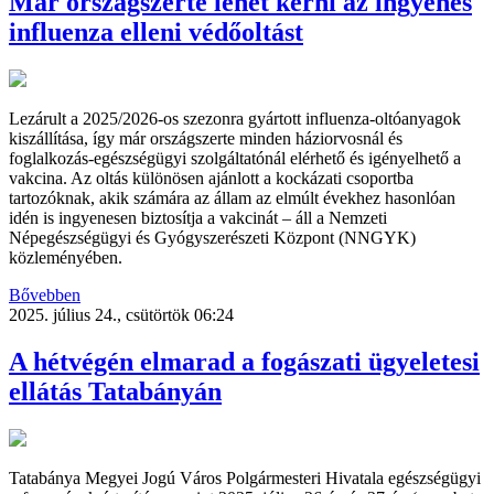
Már országszerte lehet kérni az ingyenes
influenza elleni védőoltást
Lezárult a 2025/2026-os szezonra gyártott influenza-oltóanyagok
kiszállítása, így már országszerte minden háziorvosnál és
foglalkozás-egészségügyi szolgáltatónál elérhető és igényelhető a
vakcina. Az oltás különösen ajánlott a kockázati csoportba
tartozóknak, akik számára az állam az elmúlt évekhez hasonlóan
idén is ingyenesen biztosítja a vakcinát – áll a Nemzeti
Népegészségügyi és Gyógyszerészeti Központ (NNGYK)
közleményében.
Bővebben
2025. július 24., csütörtök 06:24
A hétvégén elmarad a fogászati ügyeletesi
ellátás Tatabányán
Tatabánya Megyei Jogú Város Polgármesteri Hivatala egészségügyi