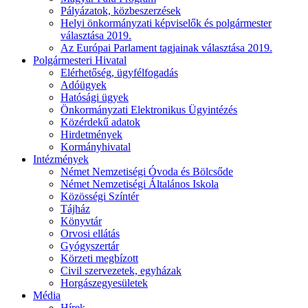
Pályázatok, közbeszerzések
Helyi önkormányzati képviselők és polgármester
választása 2019.
Az Európai Parlament tagjainak választása 2019.
Polgármesteri Hivatal
Elérhetőség, ügyfélfogadás
Adóügyek
Hatósági ügyek
Önkormányzati Elektronikus Ügyintézés
Közérdekű adatok
Hirdetmények
Kormányhivatal
Intézmények
Német Nemzetiségi Óvoda és Bölcsőde
Német Nemzetiségi Általános Iskola
Közösségi Színtér
Tájház
Könyvtár
Orvosi ellátás
Gyógyszertár
Körzeti megbízott
Civil szervezetek, egyházak
Horgászegyesületek
Média
Hírek