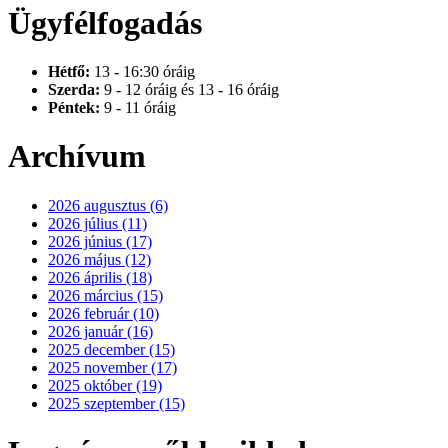
Ügyfélfogadás
Hétfő:
13 - 16:30 óráig
Szerda:
9 - 12 óráig és 13 - 16 óráig
Péntek:
9 - 11 óráig
Archívum
2026 augusztus (6)
2026 július (11)
2026 június (17)
2026 május (12)
2026 április (18)
2026 március (15)
2026 február (10)
2026 január (16)
2025 december (15)
2025 november (17)
2025 október (19)
2025 szeptember (15)