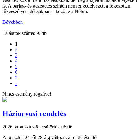
vasút és közút menti fásításokban, de még a kijelölt tűzrakóhelyeken
is. A parlag- és gazégetés szintén nem engedélyezett a fokozottan
tűzveszélyes időszakban – közölte a Nébih.
Bővebben
Találatok száma: 93db
1
2
3
4
5
6
7
»
Nincs esemény rögzítve!
Háziorvosi rendelés
2026. augusztus 6., csütörtök 06:06
Augusztus 24-től 28-áig változik a rendelési idő.