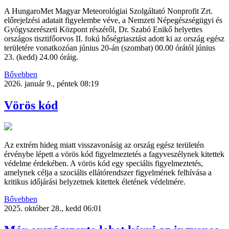
A HungaroMet Magyar Meteorológiai Szolgáltató Nonprofit Zrt.
előrejelzési adatait figyelembe véve, a Nemzeti Népegészségügyi és
Gyógyszerészeti Központ részéről, Dr. Szabó Enikő helyettes
országos tisztifőorvos II. fokú hőségriasztást adott ki az ország egész
területére vonatkozóan június 20-án (szombat) 00.00 órától június
23. (kedd) 24.00 óráig.
Bővebben
2026. január 9., péntek 08:19
Vörös kód
Az extrém hideg miatt visszavonásig az ország egész területén
érvénybe lépett a vörös kód figyelmeztetés a fagyveszélynek kitettek
védelme érdekében. A vörös kód egy speciális figyelmeztetés,
amelynek célja a szociális ellátórendszer figyelmének felhívása a
kritikus időjárási helyzetnek kitettek életének védelmére.
Bővebben
2025. október 28., kedd 06:01