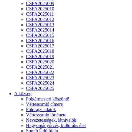
CSFA2025009
CSFA2025010
CSFA2025011
CSFA2025012
CSFA2025013
CSFA2025014
CSFA2025015
CSFA2025016
CSFA2025017
CSFA2025018
CSFA2025019
CSFA2025020
CSFA2025021
CSFA2025022
CSFA2025023
CSFA2025024
CSFA2025025
A község
Polgármesteri köszöntő
Vértessomló címere
Földrajzi adatok
Vértessomló története
Nevezetességek, látnivalók
Hagyományőrzés, kulturális élet
Somló Üdülőfalu