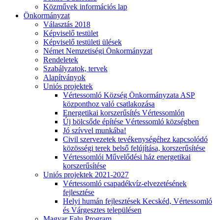
Közművek információs lap
Önkormányzat
Választás 2018
Képviselő testület
Képviselő testületi ülések
Német Nemzetiségi Önkormányzat
Rendeletek
Szabályzatok, tervek
Alapítványok
Uniós projektek
Vértessomló Község Önkormányzata ASP
központhoz való csatlakozása
Energetikai korszerűsítés Vértessomlón
Új bölcsőde építése Vértessomló községben
Jó szívvel munkába!
Civil szervezetek tevékenységéhez kapcsolódó
közösségi terek belső felújítása, korszerűsítése
Vértessomlói Művelődési ház energetikai
korszerűsítése
Uniós projektek 2021-2027
Vértessomló csapadékvíz-elvezetésének
fejlesztése
Helyi humán fejlesztések Kecskéd, Vértessomló
és Várgesztes településen
Magyar Falu Program