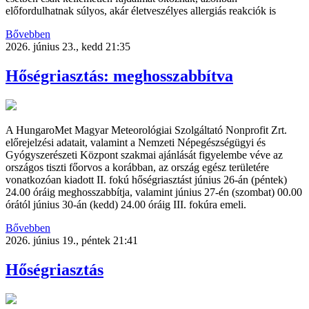
előfordulhatnak súlyos, akár életveszélyes allergiás reakciók is
Bővebben
2026. június 23., kedd 21:35
Hőségriasztás: meghosszabbítva
A HungaroMet Magyar Meteorológiai Szolgáltató Nonprofit Zrt.
előrejelzési adatait, valamint a Nemzeti Népegészségügyi és
Gyógyszerészeti Központ szakmai ajánlását figyelembe véve az
országos tiszti főorvos a korábban, az ország egész területére
vonatkozóan kiadott II. fokú hőségriasztást június 26-án (péntek)
24.00 óráig meghosszabbítja, valamint június 27-én (szombat) 00.00
órától június 30-án (kedd) 24.00 óráig III. fokúra emeli.
Bővebben
2026. június 19., péntek 21:41
Hőségriasztás