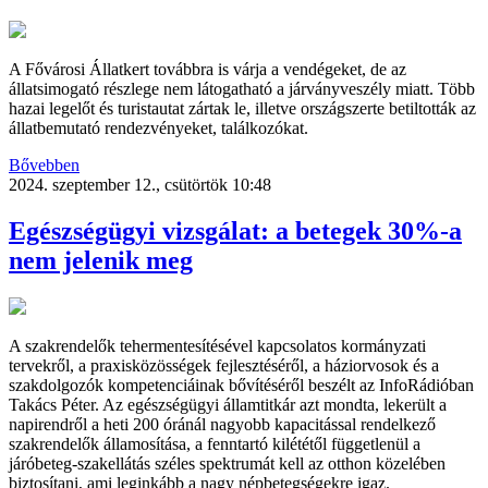
A Fővárosi Állatkert továbbra is várja a vendégeket, de az
állatsimogató részlege nem látogatható a járványveszély miatt. Több
hazai legelőt és turistautat zártak le, illetve országszerte betiltották az
állatbemutató rendezvényeket, találkozókat.
Bővebben
2024. szeptember 12., csütörtök 10:48
Egészségügyi vizsgálat: a betegek 30%-a
nem jelenik meg
A szakrendelők tehermentesítésével kapcsolatos kormányzati
tervekről, a praxisközösségek fejlesztéséről, a háziorvosok és a
szakdolgozók kompetenciáinak bővítéséről beszélt az InfoRádióban
Takács Péter. Az egészségügyi államtitkár azt mondta, lekerült a
napirendről a heti 200 óránál nagyobb kapacitással rendelkező
szakrendelők államosítása, a fenntartó kilététől függetlenül a
járóbeteg-szakellátás széles spektrumát kell az otthon közelében
biztosítani, ami leginkább a nagy népbetegségekre igaz.