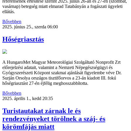
referensének értesítése szerint 2025. július 26-án és 27-én (szombat,
vasárnap) betegség miatt elmarad Tatabányán a fogászati ügyeleti
ellátás.
Bővebben
2025. június 25., szerda 06:00
Hőségriasztás
A HungaroMet Magyar Meteorológiai Szolgáltató Nonprofit Zrt
előrejelzési adatait, valamint a Nemzeti Népegészségügyi és
Gyógyszerészeti Központ szakmai ajánlását figyelembe véve Dr.
Surján Orsolya országos tisztifőorvos a 23-án kiadott III. fokú
hőségriasztást 27-én éjfélig meghosszabbította.
Bővebben
2025. április 1., kedd 20:35
Turistautakat zárnak le és
rendezvényeket törölnek a száj- és
körömfájás miatt