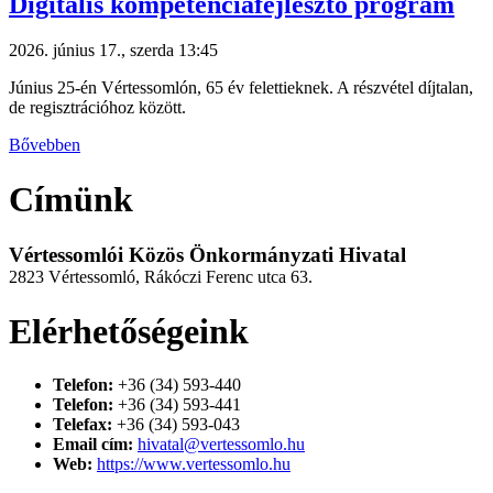
Digitális kompetenciafejlesztő program
2026. június 17., szerda 13:45
Június 25-én Vértessomlón, 65 év felettieknek. A részvétel díjtalan,
de regisztrációhoz között.
Bővebben
Címünk
Vértessomlói Közös Önkormányzati Hivatal
2823 Vértessomló, Rákóczi Ferenc utca 63.
Elérhetőségeink
Telefon:
+36 (34) 593-440
Telefon:
+36 (34) 593-441
Telefax:
+36 (34) 593-043
Email cím:
hivatal@vertessomlo.hu
Web:
https://www.vertessomlo.hu