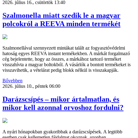
2026. július 16., csütörtök 13:40
Szalmonella miatt szedik le a magyar
polcokról a REEVA minden termékét
Szalmonellával szennyezett mintákat talált az fogyasztóvédelmi
hatoság egyes REEVA instant termékekben. A márkát forgalmazó
cég bejelentette, hogy az összes, a márkához tartozó terméket
visszahívta a magyar boltokból. A vásárlók a bontott termékeket is
visszavihetik, a vételárat pedig blokk nélkül is visszakapják.
Bővebben
2026. július 10., péntek 06:00
Darázscsípés – mikor ártalmatlan, és
mikor kell azonnal orvoshoz fordulni?
A nyári hónapokban gyakoribbak a darázscsípések. A legtöbb
esetben csak kellemetlen fájdalmat okoznak, azonban