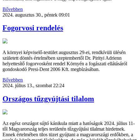
Bővebben
2024. augusztus 30., péntek 09:01
Fogorvosi rendelés
A környei képviselő-testület augusztus 29-ei, rendkívüli ülésén
született döntés értelmében szeptembertől Dr. Pirityi Adrienn
helyettesítő fogorvosként rendel Környén a fogászati ellátásáról
gondoskodó Presi-Dent 2006 Kft. megbízásában.
Bővebben
2024. július 13., szombat 22:24
Országos tűzgyújtási tilalom
Az egész országot sújtó kánikula miatt a hatóságok 2024. július 11-
től Magyarország teljes területén tűzgyújtási tilalmat hirdetnek.
Ennek értelmében tilos tüzet gyújtani a magyarországi erdőkben, a