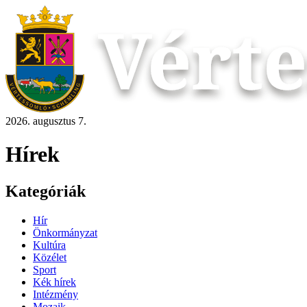
2026. augusztus 7.
Hírek
Kategóriák
Hír
Önkormányzat
Kultúra
Közélet
Sport
Kék hírek
Intézmény
Mozaik