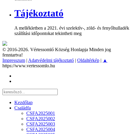
Tájékoztató
A mellékletben a 2021. évi szelektív-, zöld- és fenyőhulladék
szállítási időpontokat tekintheti meg
© 2016-2026. Vértessomló Község Honlapja Minden jog
fenntartva!
Impresszum
|
Adatvédelmi tájékoztató
|
Oldaltérkép
|
▲
https://www.vertessomlo.hu
Kezdőlap
Családfa
CSFA2025001
CSFA2025002
CSFA2025003
CSFA2025004