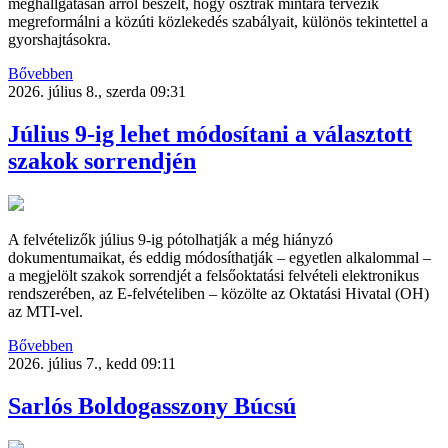
meghallgatásán arról beszélt, hogy osztrák mintára tervezik
megreformálni a közúti közlekedés szabályait, különös tekintettel a
gyorshajtásokra.
Bővebben
2026. július 8., szerda 09:31
Július 9-ig lehet módosítani a választott
szakok sorrendjén
A felvételizők július 9-ig pótolhatják a még hiányzó
dokumentumaikat, és eddig módosíthatják – egyetlen alkalommal –
a megjelölt szakok sorrendjét a felsőoktatási felvételi elektronikus
rendszerében, az E-felvételiben – közölte az Oktatási Hivatal (OH)
az MTI-vel.
Bővebben
2026. július 7., kedd 09:11
Sarlós Boldogasszony Búcsú