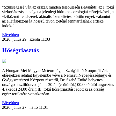
"Szükségessé vált az ország minden településén (legalább) az I. fokú
vízkorlátozás, amelyet a jelenlegi hidrometeorológiai előrejelzések, a
víziközmű-rendszerek aktuális üzemeltetési körülményei, valamint
az ellátásbiztonság hosszú távon történő fenntartásának érdeke
indokol.
Bővebben
2026. július 29., szerda 11:03
Hőségriasztás
A HungaroMet Magyar Meteorológiai Szolgáltató Nonprofit Zrt.
előrejelzési adatait figyelembe véve a Nemzeti Népegészségügyi és
Gyógyszerészeti Központ részéről, Dr. Szabó Enikő helyettes
országos tisztifőorvos július 30-án (csütörtök) 00.00 órától augusztus
4. (kedd) 24.00 óráig III. fokú hőségriasztást adott ki az ország
egész területére vonatkozóan.
Bővebben
2026. július 27., hétfő 11:01