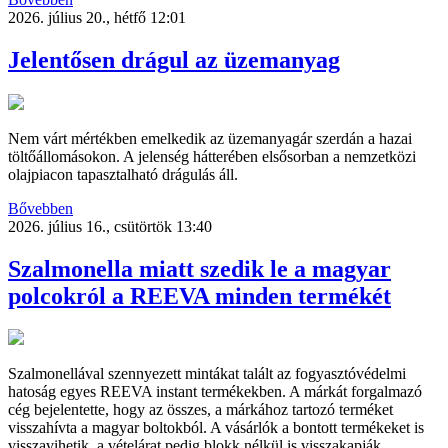
2026. július 20., hétfő 12:01
Jelentősen drágul az üzemanyag
Nem várt mértékben emelkedik az üzemanyagár szerdán a hazai
töltőállomásokon. A jelenség hátterében elsősorban a nemzetközi
olajpiacon tapasztalható drágulás áll.
Bővebben
2026. július 16., csütörtök 13:40
Szalmonella miatt szedik le a magyar
polcokról a REEVA minden termékét
Szalmonellával szennyezett mintákat talált az fogyasztóvédelmi
hatoság egyes REEVA instant termékekben. A márkát forgalmazó
cég bejelentette, hogy az összes, a márkához tartozó terméket
visszahívta a magyar boltokból. A vásárlók a bontott termékeket is
visszavihetik, a vételárat pedig blokk nélkül is visszakapják.