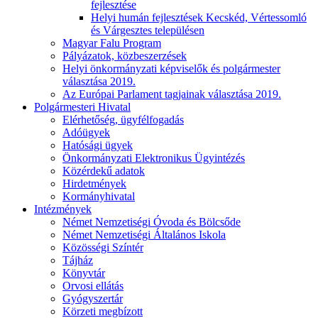
fejlesztése
Helyi humán fejlesztések Kecskéd, Vértessomló
és Várgesztes településen
Magyar Falu Program
Pályázatok, közbeszerzések
Helyi önkormányzati képviselők és polgármester
választása 2019.
Az Európai Parlament tagjainak választása 2019.
Polgármesteri Hivatal
Elérhetőség, ügyfélfogadás
Adóügyek
Hatósági ügyek
Önkormányzati Elektronikus Ügyintézés
Közérdekű adatok
Hirdetmények
Kormányhivatal
Intézmények
Német Nemzetiségi Óvoda és Bölcsőde
Német Nemzetiségi Általános Iskola
Közösségi Színtér
Tájház
Könyvtár
Orvosi ellátás
Gyógyszertár
Körzeti megbízott