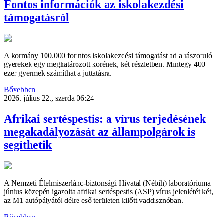
Fontos információk az iskolakezdési
támogatásról
A kormány 100.000 forintos iskolakezdési támogatást ad a rászoruló
gyerekek egy meghatározott körének, két részletben. Mintegy 400
ezer gyermek számíthat a juttatásra.
Bővebben
2026. július 22., szerda 06:24
Afrikai sertéspestis: a vírus terjedésének
megakadályozását az állampolgárok is
segíthetik
A Nemzeti Élelmiszerlánc-biztonsági Hivatal (Nébih) laboratóriuma
június közepén igazolta afrikai sertéspestis (ASP) vírus jelenlétét két,
az M1 autópályától délre eső területen kilőtt vaddisznóban.
Bővebben