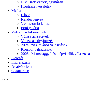
Civil szervezetek, egyházak
Horgászegyesületek
Média
Hírek
Rendezvények
Vértessomló kincsei
Fotó galéria
Választási Információk
Választási szervek
Választási ügyintézés
2024. évi általános választások
Korábbi választások
2026. évi országgyűlési képviselők választása
Keresés
Impresszum
Adatvédelem
Oldaltérkép
‹
›
×