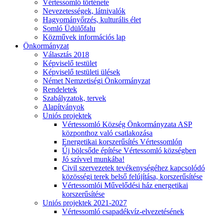
Vértessomló története
Nevezetességek, látnivalók
Hagyományőrzés, kulturális élet
Somló Üdülőfalu
Közművek információs lap
Önkormányzat
Választás 2018
Képviselő testület
Képviselő testületi ülések
Német Nemzetiségi Önkormányzat
Rendeletek
Szabályzatok, tervek
Alapítványok
Uniós projektek
Vértessomló Község Önkormányzata ASP
központhoz való csatlakozása
Energetikai korszerűsítés Vértessomlón
Új bölcsőde építése Vértessomló községben
Jó szívvel munkába!
Civil szervezetek tevékenységéhez kapcsolódó
közösségi terek belső felújítása, korszerűsítése
Vértessomlói Művelődési ház energetikai
korszerűsítése
Uniós projektek 2021-2027
Vértessomló csapadékvíz-elvezetésének