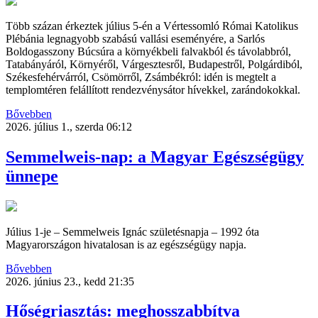
Több százan érkeztek július 5-én a Vértessomló Római Katolikus
Plébánia legnagyobb szabású vallási eseményére, a Sarlós
Boldogasszony Búcsúra a környékbeli falvakból és távolabbról,
Tatabányáról, Környéről, Várgesztesről, Budapestről, Polgárdiból,
Székesfehérvárról, Csömörről, Zsámbékról: idén is megtelt a
templomtéren felállított rendezvénysátor hívekkel, zarándokokkal.
Bővebben
2026. július 1., szerda 06:12
Semmelweis-nap: a Magyar Egészségügy
ünnepe
Július 1-je – Semmelweis Ignác születésnapja – 1992 óta
Magyarországon hivatalosan is az egészségügy napja.
Bővebben
2026. június 23., kedd 21:35
Hőségriasztás: meghosszabbítva