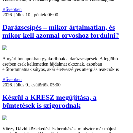
Bővebben
2026. július 10., péntek 06:00
Darázscsípés – mikor ártalmatlan, és
mikor kell azonnal orvoshoz fordulni?
A nyári hónapokban gyakoribbak a darázscsípések. A legtöbb
esetben csak kellemetlen fájdalmat okoznak, azonban
előfordulhatnak súlyos, akár életveszélyes allergiás reakciók is
Bővebben
2026. július 9., csütörtök 05:00
Készül a KRESZ megújítása, a
büntetések is szigorodnak
Vitézy Dávid közlekedési és beruházási miniszter már májusi