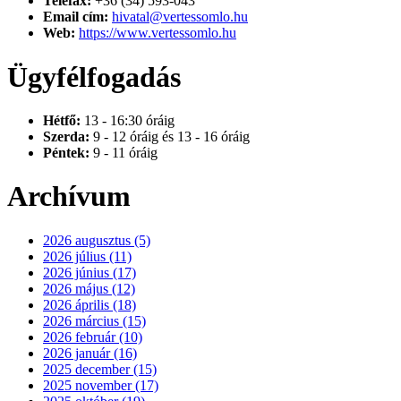
Telefax:
+36 (34) 593-043
Email cím:
hivatal@vertessomlo.hu
Web:
https://www.vertessomlo.hu
Ügyfélfogadás
Hétfő:
13 - 16:30 óráig
Szerda:
9 - 12 óráig és 13 - 16 óráig
Péntek:
9 - 11 óráig
Archívum
2026 augusztus (5)
2026 július (11)
2026 június (17)
2026 május (12)
2026 április (18)
2026 március (15)
2026 február (10)
2026 január (16)
2025 december (15)
2025 november (17)