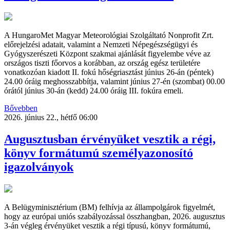
A HungaroMet Magyar Meteorológiai Szolgáltató Nonprofit Zrt.
előrejelzési adatait, valamint a Nemzeti Népegészségügyi és
Gyógyszerészeti Központ szakmai ajánlását figyelembe véve az
országos tiszti főorvos a korábban, az ország egész területére
vonatkozóan kiadott II. fokú hőségriasztást június 26-án (péntek)
24.00 óráig meghosszabbítja, valamint június 27-én (szombat) 00.00
órától június 30-án (kedd) 24.00 óráig III. fokúra emeli.
Bővebben
2026. június 22., hétfő 06:00
Augusztusban érvényüket vesztik a régi,
könyv formátumú személyazonosító
igazolványok
A Belügyminisztérium (BM) felhívja az állampolgárok figyelmét,
hogy az európai uniós szabályozással összhangban, 2026. augusztus
3-án végleg érvényüket vesztik a régi típusú, könyv formátumú,