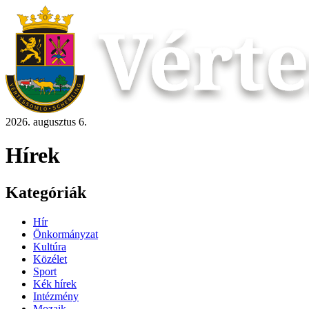
2026. augusztus 6.
Hírek
Kategóriák
Hír
Önkormányzat
Kultúra
Közélet
Sport
Kék hírek
Intézmény
Mozaik