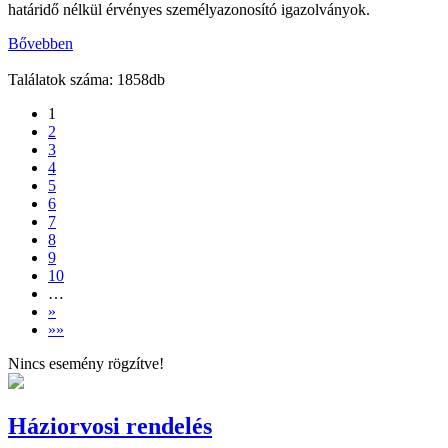
határidő nélkül érvényes személyazonosító igazolványok.
Bővebben
Találatok száma: 1858db
1
2
3
4
5
6
7
8
9
10
…
»
»»
Nincs esemény rögzítve!
Háziorvosi rendelés