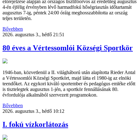
előrejelzése alapján az országos tisztifőorvos az eredetileg augusztus
4-én éjfélig érvényben lévő harmadfokú hőségriasztás időtartamát
augusztus 7-ig, péntek 24:00 óráig meghosszabbította az ország
teljes területén.
Bővebben
2026. augusztus 3., hétfő 21:51
80 éves a Vértessomlói Községi Sportkör
1946-ban, közvetlenül a II. világháború után alapította Rieder Antal
a Vértessomlói Községi Sportkört, majd látta el 1980-ig az elnöki
teendőket. Az egykori kiváló sportember és pedagógus emléke előtt
is tisztelegtek augusztus 1-jén, a sportkör fennállásának 80.
évfordulója alkalmából szervezett programokon.
Bővebben
2026. augusztus 3., hétfő 10:12
I. fokú vízkorlátozás