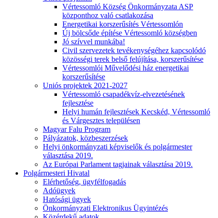
Vértessomló Község Önkormányzata ASP
központhoz való csatlakozása
Energetikai korszerűsítés Vértessomlón
Új bölcsőde építése Vértessomló községben
Jó szívvel munkába!
Civil szervezetek tevékenységéhez kapcsolódó
közösségi terek belső felújítása, korszerűsítése
Vértessomlói Művelődési ház energetikai
korszerűsítése
Uniós projektek 2021-2027
Vértessomló csapadékvíz-elvezetésének
fejlesztése
Helyi humán fejlesztések Kecskéd, Vértessomló
és Várgesztes településen
Magyar Falu Program
Pályázatok, közbeszerzések
Helyi önkormányzati képviselők és polgármester
választása 2019.
Az Európai Parlament tagjainak választása 2019.
Polgármesteri Hivatal
Elérhetőség, ügyfélfogadás
Adóügyek
Hatósági ügyek
Önkormányzati Elektronikus Ügyintézés
Közérdekű adatok