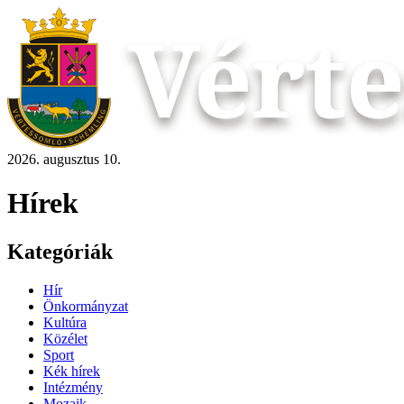
2026. augusztus 10.
Hírek
Kategóriák
Hír
Önkormányzat
Kultúra
Közélet
Sport
Kék hírek
Intézmény
Mozaik