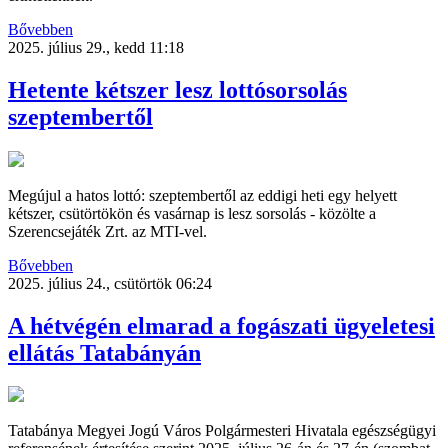
Bővebben
2025. július 29., kedd 11:18
Hetente kétszer lesz lottósorsolás
szeptembertől
Megújul a hatos lottó: szeptembertől az eddigi heti egy helyett
kétszer, csütörtökön és vasárnap is lesz sorsolás - közölte a
Szerencsejáték Zrt. az MTI-vel.
Bővebben
2025. július 24., csütörtök 06:24
A hétvégén elmarad a fogászati ügyeletesi
ellátás Tatabányán
Tatabánya Megyei Jogú Város Polgármesteri Hivatala egészségügyi