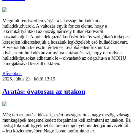
Megújult rendszerben várják a lakossági hulladékot a
hulladékudvarok. A változás egyik fontos eleme, hogy a
lakcímkártyánkkal az ország bármely hulladékudvarát
használhatjuk. A hulladékgazdálkodásért felelős szolgáltató térképes
keresőjén kikereshetjük a hozzánk legközelebb eső hulladékudvart.
A weboldalon keresztül érdemes továbbá ellenőriznünk a
kiválasztott hulladékudvar nyitva tartását és azt, hogy ott milyen
hulladéktípusokat adhatunk le – olvasható az origo.hu-n a MOHU
támogatásával készült cikkben.
Bővebben
2025. július 21., hétfő 13:19
Aratás: óvatosan az utakon
Még tart az aratási időszak, ezért országszerte a nagy mezőgazdasági
munkagépek megemelkedett forgalmára kell számítani az utakon. Ez
pedig fokozott figyelmet és türelmet igényel minden járművezetőtől
– írta közleményében Nagy István agrárminiszter.