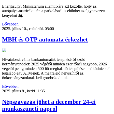
Energiaügyi Minisztérium államtitkára azt közölte, hogy az
autópálya-matricák után a parkolásnál is eltűnhet az úgynevezett
kényelmi díj.
Bővebben
2025. július 10., csütörtök 05:00
MBH és OTP automata érkezhet
Hivatalossá vált a bankautomaták telepítéséről szóló
kormányrendelet: 2025 végétől minden ezer főnél nagyobb, 2026
végétől pedig minden 500 főt meghaladó településen működnie kell
legalább egy ATM-nek. A megfelelő helyszínről az
önkormányzatoknak kell gondoskodniuk.
Bővebben
2025. július 8., kedd 11:35
Népszavazás jöhet a december 24-ei
munkaszüneti napról