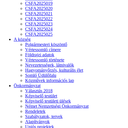
CSFA2025019
CSFA2025020
CSFA2025021
CSFA2025022
CSFA2025023
CSFA2025024
CSFA2025025
A község
Polgármesteri köszöntő
Vértessomló címere
Földrajzi adatok
Vértessomló története
Nevezetességek, látnivalók
Hagyományőrzés, kulturális élet
Somló Üdülőfalu
Közművek információs lap
Önkormányzat
Választás 2018
Képviselő testület
Képviselő testületi ülések
Német Nemzetiségi Önkormányzat
Rendeletek
Szabályzatok, tervek
Alapítványok
Uniós projektek