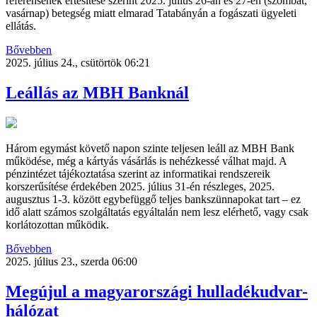
referensének értesítése szerint 2025. július 26-án és 27-én (szombat,
vasárnap) betegség miatt elmarad Tatabányán a fogászati ügyeleti
ellátás.
Bővebben
2025. július 24., csütörtök 06:21
Leállás az MBH Banknál
Három egymást követő napon szinte teljesen leáll az MBH Bank
működése, még a kártyás vásárlás is nehézkessé válhat majd. A
pénzintézet tájékoztatása szerint az informatikai rendszereik
korszerűsítése érdekében 2025. július 31-én részleges, 2025.
augusztus 1-3. között egybefüggő teljes bankszünnapokat tart – ez
idő alatt számos szolgáltatás egyáltalán nem lesz elérhető, vagy csak
korlátozottan működik.
Bővebben
2025. július 23., szerda 06:00
Megújul a magyarországi hulladékudvar-
hálózat