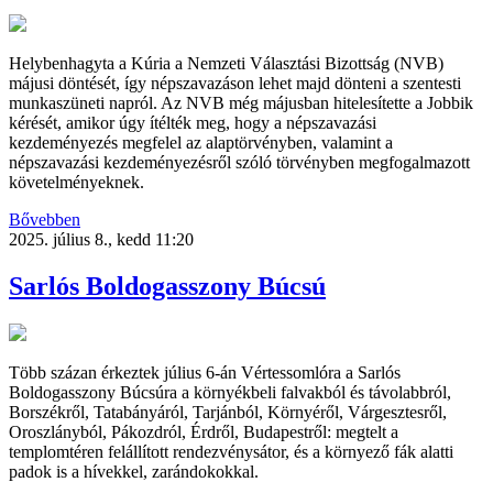
Helybenhagyta a Kúria a Nemzeti Választási Bizottság (NVB)
májusi döntését, így népszavazáson lehet majd dönteni a szentesti
munkaszüneti napról. Az NVB még májusban hitelesítette a Jobbik
kérését, amikor úgy ítélték meg, hogy a népszavazási
kezdeményezés megfelel az alaptörvényben, valamint a
népszavazási kezdeményezésről szóló törvényben megfogalmazott
követelményeknek.
Bővebben
2025. július 8., kedd 11:20
Sarlós Boldogasszony Búcsú
Több százan érkeztek július 6-án Vértessomlóra a Sarlós
Boldogasszony Búcsúra a környékbeli falvakból és távolabbról,
Borszékről, Tatabányáról, Tarjánból, Környéről, Várgesztesről,
Oroszlányból, Pákozdról, Érdről, Budapestről: megtelt a
templomtéren felállított rendezvénysátor, és a környező fák alatti
padok is a hívekkel, zarándokokkal.