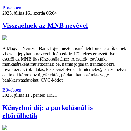
Bővebben
2025. július 16., szerda 06:04
Visszaélnek az MNB nevével
A Magyar Nemzeti Bank figyelmeztet: ismét telefonos csalók élnek
vissza a jegybank nevével. Idén eddig 172 jelzés érkezett ilyen
esetről az MNB ügyfélszolgálatához. A csalók jegybanki
munkatársként mutatkoznak be, hamis jogtalan tranzakciókra
hivatkoznak (pl. utalás, készpénzfelvétel, limitemelés), és személyes
adatokat kérnek az ügyfelektől, például bankszámla- vagy
bankkártyaadatokat, CVC-kódot.
Bővebben
2025. július 11., péntek 10:21
Kényelmi díj: a parkolásnál is
eltörölhetik