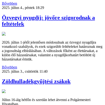
Bővebben
2025. július 4., péntek 18:29
Özvegyi nyugdíj: jövőre szigorodnak a
feltételek
2026. július 1-jétől jelentősen módosulnak az özvegyi nyugdíjra
vonatkozó szabályok, és ezek szigorúbb feltételeket határoznak meg
a jogosultság elbírálásában. A változások főként az élettársakat, a
külön élő házastársakat, valamint a nyugdíjkorhatárt betöltött új
házastársakat érintik.
Bővebben
2025. július 3., csütörtök 11:40
Zöldhulladékgyűjtési zsákok
Július 16-áig hétfőn és szerdán lehet átvenni a Polgármesteri
Hivatalban.