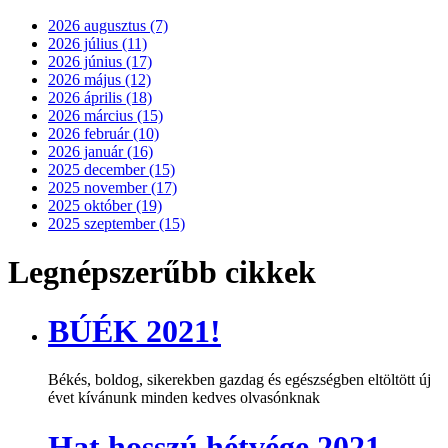
2026 augusztus (7)
2026 július (11)
2026 június (17)
2026 május (12)
2026 április (18)
2026 március (15)
2026 február (10)
2026 január (16)
2025 december (15)
2025 november (17)
2025 október (19)
2025 szeptember (15)
Legnépszerűbb cikkek
BÚÉK 2021!
Békés, boldog, sikerekben gazdag és egészségben eltöltött új
évet kívánunk minden kedves olvasónknak
Hat hosszú hétvége 2021-