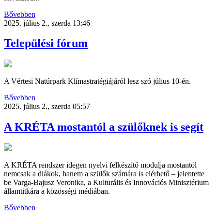
Bővebben
2025. július 2., szerda 13:46
Települési fórum
A Vértesi Natúrpark Klímastratégiájáról lesz szó július 10-én.
Bővebben
2025. július 2., szerda 05:57
A KRÉTA mostantól a szülőknek is segít
A KRÉTA rendszer idegen nyelvi felkészítő modulja mostantól
nemcsak a diákok, hanem a szülők számára is elérhető – jelentette
be Varga-Bajusz Veronika, a Kulturális és Innovációs Minisztérium
államtitkára a közösségi médiában.
Bővebben