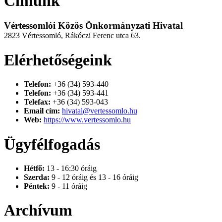
Címünk
Vértessomlói Közös Önkormányzati Hivatal
2823 Vértessomló, Rákóczi Ferenc utca 63.
Elérhetőségeink
Telefon:
+36 (34) 593-440
Telefon:
+36 (34) 593-441
Telefax:
+36 (34) 593-043
Email cím:
hivatal@vertessomlo.hu
Web:
https://www.vertessomlo.hu
Ügyfélfogadás
Hétfő:
13 - 16:30 óráig
Szerda:
9 - 12 óráig és 13 - 16 óráig
Péntek:
9 - 11 óráig
Archívum