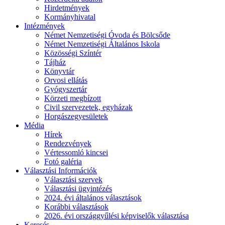
Hirdetmények
Kormányhivatal
Intézmények
Német Nemzetiségi Óvoda és Bölcsőde
Német Nemzetiségi Általános Iskola
Közösségi Színtér
Tájház
Könyvtár
Orvosi ellátás
Gyógyszertár
Körzeti megbízott
Civil szervezetek, egyházak
Horgászegyesületek
Média
Hírek
Rendezvények
Vértessomló kincsei
Fotó galéria
Választási Információk
Választási szervek
Választási ügyintézés
2024. évi általános választások
Korábbi választások
2026. évi országgyűlési képviselők választása
Keresés