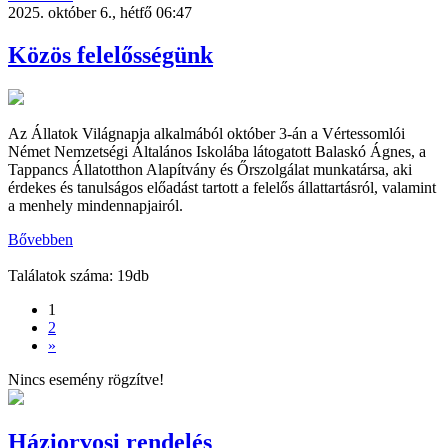
2025. október 6., hétfő 06:47
Közös felelősségünk
Az Állatok Világnapja alkalmából október 3-án a Vértessomlói
Német Nemzetségi Általános Iskolába látogatott Balaskó Ágnes, a
Tappancs Állatotthon Alapítvány és Őrszolgálat munkatársa, aki
érdekes és tanulságos előadást tartott a felelős állattartásról, valamint
a menhely mindennapjairól.
Bővebben
Találatok száma: 19db
1
2
»
Nincs esemény rögzítve!
Háziorvosi rendelés