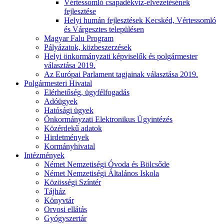
Vértessomló csapadékvíz-elvezetésének
fejlesztése
Helyi humán fejlesztések Kecskéd, Vértessomló
és Várgesztes településen
Magyar Falu Program
Pályázatok, közbeszerzések
Helyi önkormányzati képviselők és polgármester
választása 2019.
Az Európai Parlament tagjainak választása 2019.
Polgármesteri Hivatal
Elérhetőség, ügyfélfogadás
Adóügyek
Hatósági ügyek
Önkormányzati Elektronikus Ügyintézés
Közérdekű adatok
Hirdetmények
Kormányhivatal
Intézmények
Német Nemzetiségi Óvoda és Bölcsőde
Német Nemzetiségi Általános Iskola
Közösségi Színtér
Tájház
Könyvtár
Orvosi ellátás
Gyógyszertár