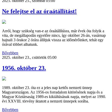
2025. október 25., szombat 05:00
Ne felejtse el az óraátállítást!
Arról, hogy szükség van-e az óraátállításra, már évek óta folyik a
vita, de megállapodás egyelőre nincs, így október 26-án, vasárnap
hajnali 3 órakor 2 órára állítjuk vissza az időmérőinket, tehát egy
órával többet alhatunk.
Bővebben
2025. október 23., csütörtök 05:00
1956. október 23.
1989. október 23. óta ez a jeles nap kettős nemzeti ünnep
Magyarországon. Az 1956-os forradalom kitörésének napja és a
Magyar Köztársaság 1989-es kikiáltásának napja, melyet az 1990.
évi XXVIII. törvény iktatott a nemzeti ünnepek sorába.
Bővebben