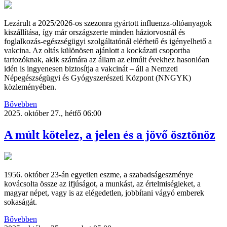
Lezárult a 2025/2026-os szezonra gyártott influenza-oltóanyagok
kiszállítása, így már országszerte minden háziorvosnál és
foglalkozás-egészségügyi szolgáltatónál elérhető és igényelhető a
vakcina. Az oltás különösen ajánlott a kockázati csoportba
tartozóknak, akik számára az állam az elmúlt évekhez hasonlóan
idén is ingyenesen biztosítja a vakcinát – áll a Nemzeti
Népegészségügyi és Gyógyszerészeti Központ (NNGYK)
közleményében.
Bővebben
2025. október 27., hétfő 06:00
A múlt kötelez, a jelen és a jövő ösztönöz
1956. október 23-án egyetlen eszme, a szabadságeszménye
kovácsolta össze az ifjúságot, a munkást, az értelmiségieket, a
magyar népet, vagy is az elégedetlen, jobbítani vágyó emberek
sokaságát.
Bővebben