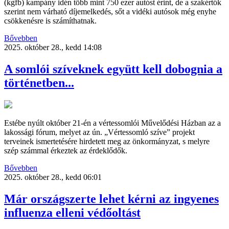
(kgfb) kampány idén több mint 750 ezer autóst érint, de a szakértők
szerint nem várható díjemelkedés, sőt a vidéki autósok még enyhe
csökkenésre is számíthatnak.
Bővebben
2025. október 28., kedd 14:08
A somlói szíveknek együtt kell dobognia a
történetben...
Estébe nyúlt október 21-én a vértessomlói Művelődési Házban az a
lakossági fórum, melyet az ún. „Vértessomló szíve” projekt
terveinek ismertetésére hirdetett meg az önkormányzat, s melyre
szép számmal érkeztek az érdeklődők.
Bővebben
2025. október 28., kedd 06:01
Már országszerte lehet kérni az ingyenes
influenza elleni védőoltást