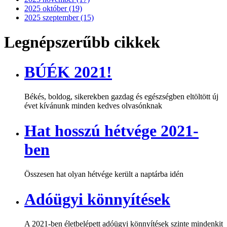
2025 október (19)
2025 szeptember (15)
Legnépszerűbb cikkek
BÚÉK 2021!
Békés, boldog, sikerekben gazdag és egészségben eltöltött új
évet kívánunk minden kedves olvasónknak
Hat hosszú hétvége 2021-
ben
Összesen hat olyan hétvége került a naptárba idén
Adóügyi könnyítések
A 2021-ben életbelépett adóügyi könnyítések szinte mindenkit