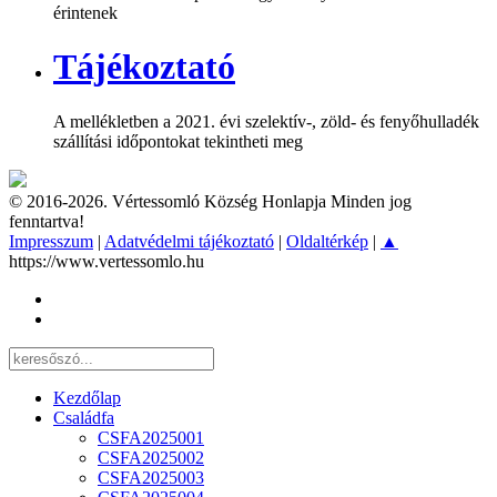
érintenek
Tájékoztató
A mellékletben a 2021. évi szelektív-, zöld- és fenyőhulladék
szállítási időpontokat tekintheti meg
© 2016-2026. Vértessomló Község Honlapja Minden jog
fenntartva!
Impresszum
|
Adatvédelmi tájékoztató
|
Oldaltérkép
|
▲
https://www.vertessomlo.hu
Kezdőlap
Családfa
CSFA2025001
CSFA2025002
CSFA2025003