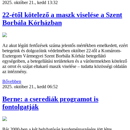
2025. október 21., kedd 13:32
22-étől kötelező a maszk viselése a Szent
Borbála Kórházban
Az akut légúti fertőzések száma jelentős mértékben emelkedett, ezért
betegeink és dolgozóink védelmében október 22-től a Komárom-
Esztergom Vármegyei Szent Borbála Kórház betegellátó
egységeiben, a betegellátási területeken és a várótermekben kötelező
az orrot és szájat eltakaró maszk viselése – tudatta közösségi oldalán
az intézmény.
Bővebben
2025. október 21., kedd 06:52
Berne: a cserediák programot is
fontolgatják
Bár 2000-ben a két helyhatóság kezdeményezésére jött létre