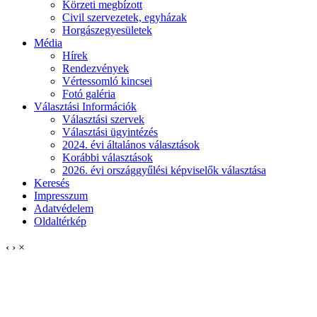
Körzeti megbízott
Civil szervezetek, egyházak
Horgászegyesületek
Média
Hírek
Rendezvények
Vértessomló kincsei
Fotó galéria
Választási Információk
Választási szervek
Választási ügyintézés
2024. évi általános választások
Korábbi választások
2026. évi országgyűlési képviselők választása
Keresés
Impresszum
Adatvédelem
Oldaltérkép
‹
›
×