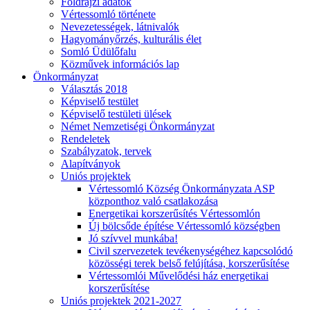
Földrajzi adatok
Vértessomló története
Nevezetességek, látnivalók
Hagyományőrzés, kulturális élet
Somló Üdülőfalu
Közművek információs lap
Önkormányzat
Választás 2018
Képviselő testület
Képviselő testületi ülések
Német Nemzetiségi Önkormányzat
Rendeletek
Szabályzatok, tervek
Alapítványok
Uniós projektek
Vértessomló Község Önkormányzata ASP
központhoz való csatlakozása
Energetikai korszerűsítés Vértessomlón
Új bölcsőde építése Vértessomló községben
Jó szívvel munkába!
Civil szervezetek tevékenységéhez kapcsolódó
közösségi terek belső felújítása, korszerűsítése
Vértessomlói Művelődési ház energetikai
korszerűsítése
Uniós projektek 2021-2027