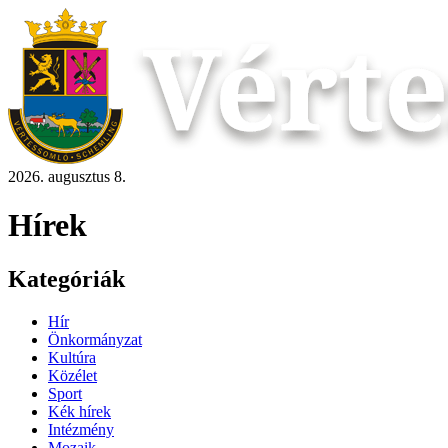
2026. augusztus 8.
Hírek
Kategóriák
Hír
Önkormányzat
Kultúra
Közélet
Sport
Kék hírek
Intézmény
Mozaik