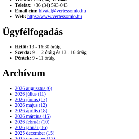
Telefax:
+36 (34) 593-043
Email cím:
hivatal@vertessomlo.hu
Web:
https://www.vertessomlo.hu
Ügyfélfogadás
Hétfő:
13 - 16:30 óráig
Szerda:
9 - 12 óráig és 13 - 16 óráig
Péntek:
9 - 11 óráig
Archívum
2026 augusztus (6)
2026 július (11)
2026 június (17)
2026 május (12)
2026 április (18)
2026 március (15)
2026 február (10)
2026 január (16)
2025 december (15)
2025 november (17)