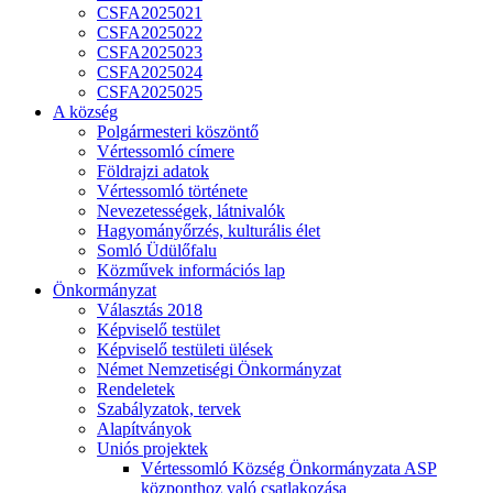
CSFA2025021
CSFA2025022
CSFA2025023
CSFA2025024
CSFA2025025
A község
Polgármesteri köszöntő
Vértessomló címere
Földrajzi adatok
Vértessomló története
Nevezetességek, látnivalók
Hagyományőrzés, kulturális élet
Somló Üdülőfalu
Közművek információs lap
Önkormányzat
Választás 2018
Képviselő testület
Képviselő testületi ülések
Német Nemzetiségi Önkormányzat
Rendeletek
Szabályzatok, tervek
Alapítványok
Uniós projektek
Vértessomló Község Önkormányzata ASP
központhoz való csatlakozása