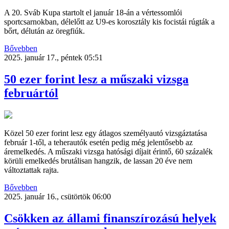
A 20. Sváb Kupa startolt el január 18-án a vértessomlói
sportcsarnokban, délelőtt az U9-es korosztály kis focistái rúgták a
bőrt, délután az öregfiúk.
Bővebben
2025. január 17., péntek 05:51
50 ezer forint lesz a műszaki vizsga
februártól
Közel 50 ezer forint lesz egy átlagos személyautó vizsgáztatása
február 1-től, a teherautók esetén pedig még jelentősebb az
áremelkedés. A műszaki vizsga hatósági díjait érintő, 60 százalék
körüli emelkedés brutálisan hangzik, de lassan 20 éve nem
változtattak rajta.
Bővebben
2025. január 16., csütörtök 06:00
Csökken az állami finanszírozású helyek