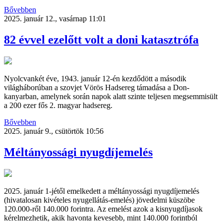
Bővebben
2025. január 12., vasárnap 11:01
82 évvel ezelőtt volt a doni katasztrófa
Nyolcvankét éve, 1943. január 12-én kezdődött a második
világháborúban a szovjet Vörös Hadsereg támadása a Don-
kanyarban, amelynek során napok alatt szinte teljesen megsemmisült
a 200 ezer fős 2. magyar hadsereg.
Bővebben
2025. január 9., csütörtök 10:56
Méltányossági nyugdíjemelés
2025. január 1-jétől emelkedett a méltányossági nyugdíjemelés
(hivatalosan kivételes nyugellátás-emelés) jövedelmi küszöbe
120.000-ről 140.000 forintra. Az emelést azok a kisnyugdíjasok
kérelmezhetik, akik havonta kevesebb, mint 140.000 forintból