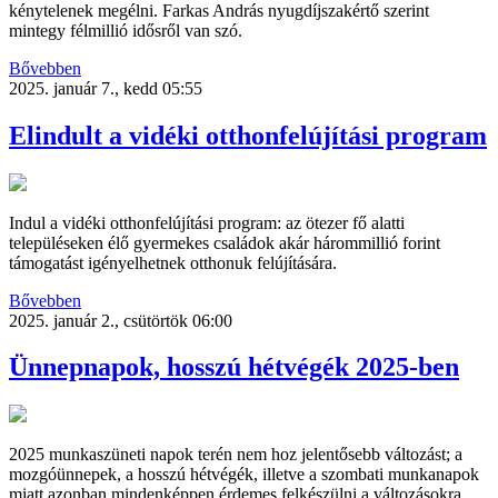
kénytelenek megélni. Farkas András nyugdíjszakértő szerint
mintegy félmillió idősről van szó.
Bővebben
2025. január 7., kedd 05:55
Elindult a vidéki otthonfelújítási program
Indul a vidéki otthonfelújítási program: az ötezer fő alatti
településeken élő gyermekes családok akár hárommillió forint
támogatást igényelhetnek otthonuk felújítására.
Bővebben
2025. január 2., csütörtök 06:00
Ünnepnapok, hosszú hétvégék 2025-ben
2025 munkaszüneti napok terén nem hoz jelentősebb változást; a
mozgóünnepek, a hosszú hétvégék, illetve a szombati munkanapok
miatt azonban mindenképpen érdemes felkészülni a változásokra.