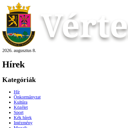
2026. augusztus 8.
Hírek
Kategóriák
Hír
Önkormányzat
Kultúra
Közélet
Sport
Kék hírek
Intézmény
Mozaik