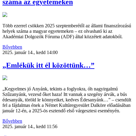
száma az egyetemeken
Több ezerrel csökken 2025 szeptemberétől az állami finanszírozású
helyek száma a magyar egyetemeken – ez olvasható ki az
Akadémiai Dolgozók Fóruma (ADF) által közzétett adatokból.
Bővebben
2025. január 14., kedd 14:00
„Emlékük itt él közöttünk…”
„Kegyelmes jó Anyánk, tekints a foglyokra, óh nagyirgalmú
Szűzanyánk, vezesd őket haza! Itt vannak a szegény árvák, a bús
édesanyák, töröld le könnyeiket, kedves Édesanyánk…” – csendült
fel a fájdalmas ének a Német Kultúregyesület Dalköre előadásában
január 12-én, a 2025-ös esztendő első várgesztesi eseményén.
Bővebben
2025. január 14., kedd 11:56