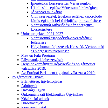
Energetikai korszerűsítés Vértessomlón
Új bölcsőde építése Vértessomló községben
Jó szívvel munkába!
Civil szervezetek tevékenységéhez kapcsolódó
közösségi terek belső felújítása, korszerűsítése
Vértessomlói Művelődési ház energetikai
korszerűsítése
Uniós projektek 2021-2027
Vértessomló csapadékvíz-elvezetésének
fejlesztése
Helyi humán fejlesztések Kecskéd, Vértessomló
és Várgesztes településen
Magyar Falu Program
Pályázatok, közbeszerzések
Helyi önkormányzati képviselők és polgármester
választása 2019.
Az Európai Parlament tagjainak választása 2019.
Polgármesteri Hivatal
Elérhetőség, ügyfélfogadás
Adóügyek
Hatósági ügyek
Önkormányzati Elektronikus Ügyintézés
Közérdekű adatok
Hirdetmények
Kormányhivatal