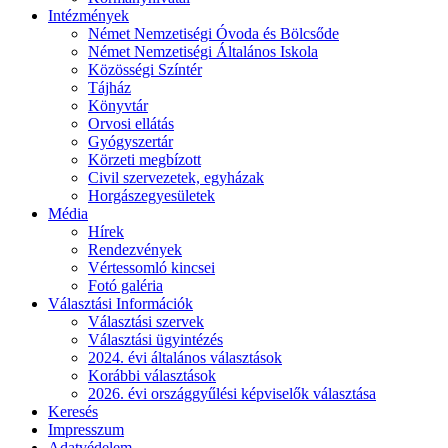
Intézmények
Német Nemzetiségi Óvoda és Bölcsőde
Német Nemzetiségi Általános Iskola
Közösségi Színtér
Tájház
Könyvtár
Orvosi ellátás
Gyógyszertár
Körzeti megbízott
Civil szervezetek, egyházak
Horgászegyesületek
Média
Hírek
Rendezvények
Vértessomló kincsei
Fotó galéria
Választási Információk
Választási szervek
Választási ügyintézés
2024. évi általános választások
Korábbi választások
2026. évi országgyűlési képviselők választása
Keresés
Impresszum
Adatvédelem