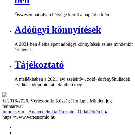
Összesen hat olyan hétvége került a naptárba idén
Adóügyi könnyítések
A 2021-ben életbelépett adóügyi könnyítések szinte mindenkit
érintenek
Tájékoztató
A mellékletben a 2021. évi szelektív-, zöld- és fenyőhulladék
szállítási időpontokat tekintheti meg
© 2016-2026. Vértessomló Község Honlapja Minden jog
fenntartva!
Impresszum
|
Adatvédelmi tájékoztató
|
Oldaltérkép
|
▲
https://www.vertessomlo.hu