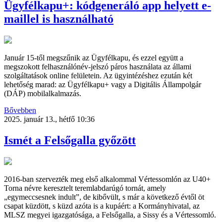
Ügyfélkapu+: kódgeneráló app helyett e-
maillel is használható
Január 15-től megszűnik az Ügyfélkapu, és ezzel együtt a
megszokott felhasználónév-jelszó páros használata az állami
szolgáltatások online felületein. Az ügyintézéshez ezután két
lehetőség marad: az Ügyfélkapu+ vagy a Digitális Állampolgár
(DÁP) mobilalkalmazás.
Bővebben
2025. január 13., hétfő 10:36
Ismét a Felsőgalla győzött
2016-ban szervezték meg első alkalommal Vértessomlón az U40+
Torna névre keresztelt teremlabdarúgó tornát, amely
„egymeccsesnek indult”, de kibővült, s már a következő évtől öt
csapat küzdött, s küzd azóta is a kupáért: a Kormányhivatal, az
MLSZ megyei igazgatósága, a Felsőgalla, a Sissy és a Vértessomló.