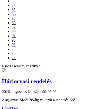
…
84
85
86
87
88
89
90
91
92
93
…
»
»»
Nincs esemény rögzítve!
Háziorvosi rendelés
2026. augusztus 6., csütörtök 06:06
Augusztus 24-től 28-áig változik a rendelési idő.
Bővebben