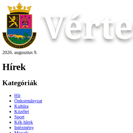
2026. augusztus 9.
Hírek
Kategóriák
Hír
Önkormányzat
Kultúra
Közélet
Sport
Kék hírek
Intézmény
Mozaik