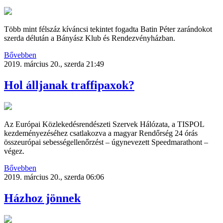
Több mint félszáz kíváncsi tekintet fogadta Batin Péter zarándokot
szerda délután a Bányász Klub és Rendezvényházban.
Bővebben
2019. március 20., szerda 21:49
Hol álljanak traffipaxok?
Az Európai Közlekedésrendészeti Szervek Hálózata, a TISPOL
kezdeményezéséhez csatlakozva a magyar Rendőrség 24 órás
összeurópai sebességellenőrzést – úgynevezett Speedmarathont –
végez.
Bővebben
2019. március 20., szerda 06:06
Házhoz jönnek