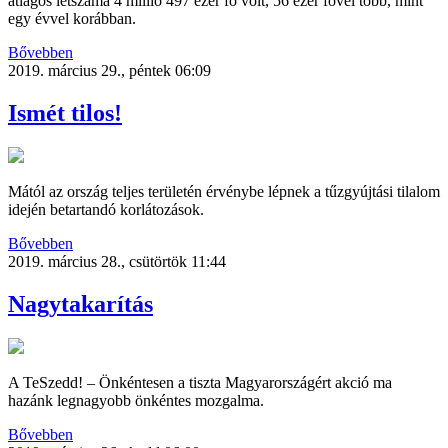
átlagos létszáma 4 millió 497 ezer fő volt, 56 ezer fővel több, mint
egy évvel korábban.
Bővebben
2019. március 29., péntek 06:09
Ismét tilos!
Mától az ország teljes területén érvénybe lépnek a tűzgyújtási tilalom
idején betartandó korlátozások.
Bővebben
2019. március 28., csütörtök 11:44
Nagytakarítás
A TeSzedd! – Önkéntesen a tiszta Magyarországért akció ma
hazánk legnagyobb önkéntes mozgalma.
Bővebben