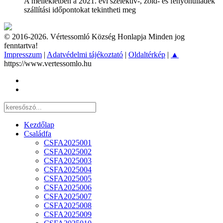
A mellékletben a 2021. évi szelektív-, zöld- és fenyőhulladék
szállítási időpontokat tekintheti meg
© 2016-2026. Vértessomló Község Honlapja Minden jog
fenntartva!
Impresszum
|
Adatvédelmi tájékoztató
|
Oldaltérkép
|
▲
https://www.vertessomlo.hu
Kezdőlap
Családfa
CSFA2025001
CSFA2025002
CSFA2025003
CSFA2025004
CSFA2025005
CSFA2025006
CSFA2025007
CSFA2025008
CSFA2025009