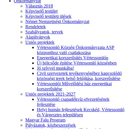
Önkormányzat
Választás 2018
Képviselő testület
Képviselő testületi ülések
Német Nemzetiségi Önkormányzat
Rendeletek
Szabályzatok, tervek
Alapítványok
Uniós projektek
Vértessomló Község Önkormányzata ASP
központhoz való csatlakozása
Energetikai korszerűsítés Vértessomlón
Új bölcsőde építése Vértessomló községben
Jó szívvel munkába!
Civil szervezetek tevékenységéhez kapcsolódó
közösségi terek belső felújítása, korszerűsítése
Vértessomlói Művelődési ház energetikai
korszerűsítése
Uniós projektek 2021-2027
Vértessomló csapadékvíz-elvezetésének
fejlesztése
Helyi humán fejlesztések Kecskéd, Vértessomló
és Várgesztes településen
Magyar Falu Program
Pályázatok, közbeszerzések