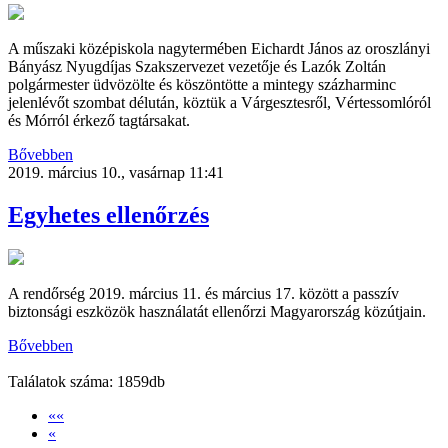
A műszaki középiskola nagytermében Eichardt János az oroszlányi
Bányász Nyugdíjas Szakszervezet vezetője és Lazók Zoltán
polgármester üdvözölte és köszöntötte a mintegy százharminc
jelenlévőt szombat délután, köztük a Várgesztesről, Vértessomlóról
és Mórról érkező tagtársakat.
Bővebben
2019. március 10., vasárnap 11:41
Egyhetes ellenőrzés
A rendőrség 2019. március 11. és március 17. között a passzív
biztonsági eszközök használatát ellenőrzi Magyarország közútjain.
Bővebben
Találatok száma: 1859db
««
«