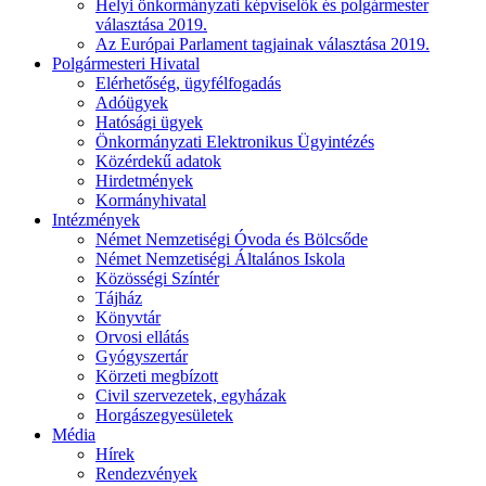
Helyi önkormányzati képviselők és polgármester
választása 2019.
Az Európai Parlament tagjainak választása 2019.
Polgármesteri Hivatal
Elérhetőség, ügyfélfogadás
Adóügyek
Hatósági ügyek
Önkormányzati Elektronikus Ügyintézés
Közérdekű adatok
Hirdetmények
Kormányhivatal
Intézmények
Német Nemzetiségi Óvoda és Bölcsőde
Német Nemzetiségi Általános Iskola
Közösségi Színtér
Tájház
Könyvtár
Orvosi ellátás
Gyógyszertár
Körzeti megbízott
Civil szervezetek, egyházak
Horgászegyesületek
Média
Hírek
Rendezvények