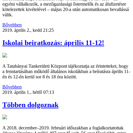
egyéni vállalkozók, a mezőgazdasági őstermelők és az áfafizetésre
kötelezettek kivételével – május 20-a után automatikusan bevallássá
válik.
Bővebben
2019. április 2., kedd 21:25
Iskolai beiratkozás: április 11-12!
A Tatabányai Tankerületi Központ tájékoztatja az érintetteket, hogy
a fenntartásában működő általános iskolákban a beíratásra április 11-
én és 12-én kerül sor 8 és 18 óra között.
Bővebben
2019. április 1., hétfő 07:13
Többen dolgoznak
A 2018. december–2019. februári időszakban a foglalkoztatottak