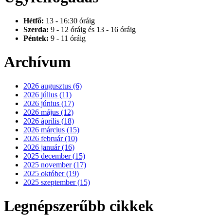
Hétfő:
13 - 16:30 óráig
Szerda:
9 - 12 óráig és 13 - 16 óráig
Péntek:
9 - 11 óráig
Archívum
2026 augusztus (6)
2026 július (11)
2026 június (17)
2026 május (12)
2026 április (18)
2026 március (15)
2026 február (10)
2026 január (16)
2025 december (15)
2025 november (17)
2025 október (19)
2025 szeptember (15)
Legnépszerűbb cikkek