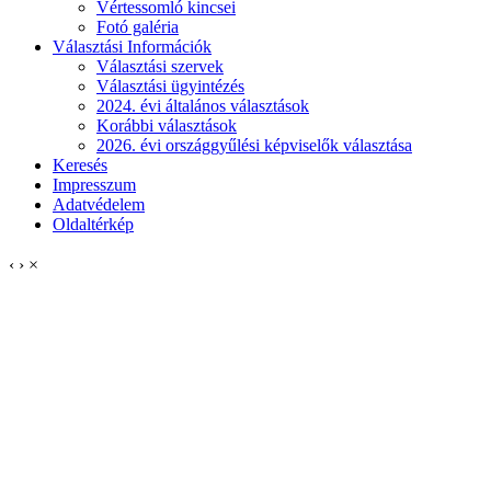
Vértessomló kincsei
Fotó galéria
Választási Információk
Választási szervek
Választási ügyintézés
2024. évi általános választások
Korábbi választások
2026. évi országgyűlési képviselők választása
Keresés
Impresszum
Adatvédelem
Oldaltérkép
‹
›
×