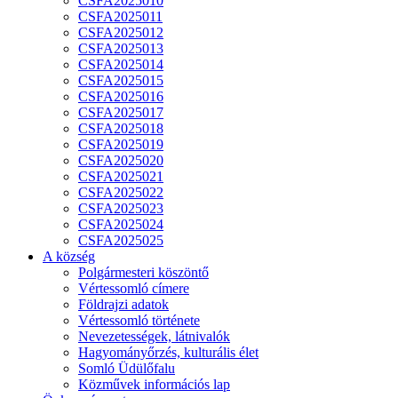
CSFA2025010
CSFA2025011
CSFA2025012
CSFA2025013
CSFA2025014
CSFA2025015
CSFA2025016
CSFA2025017
CSFA2025018
CSFA2025019
CSFA2025020
CSFA2025021
CSFA2025022
CSFA2025023
CSFA2025024
CSFA2025025
A község
Polgármesteri köszöntő
Vértessomló címere
Földrajzi adatok
Vértessomló története
Nevezetességek, látnivalók
Hagyományőrzés, kulturális élet
Somló Üdülőfalu
Közművek információs lap