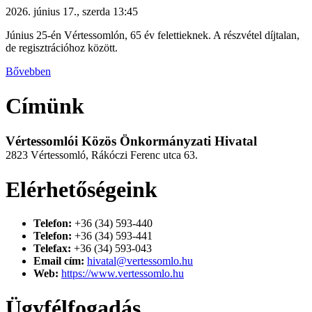
2026. június 17., szerda 13:45
Június 25-én Vértessomlón, 65 év felettieknek. A részvétel díjtalan,
de regisztrációhoz között.
Bővebben
Címünk
Vértessomlói Közös Önkormányzati Hivatal
2823 Vértessomló, Rákóczi Ferenc utca 63.
Elérhetőségeink
Telefon:
+36 (34) 593-440
Telefon:
+36 (34) 593-441
Telefax:
+36 (34) 593-043
Email cím:
hivatal@vertessomlo.hu
Web:
https://www.vertessomlo.hu
Ügyfélfogadás