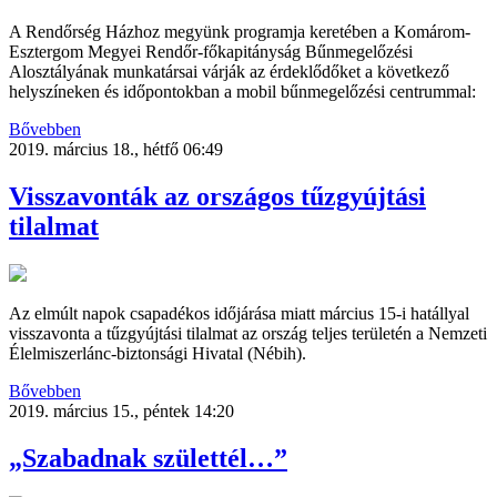
A Rendőrség Házhoz megyünk programja keretében a Komárom-
Esztergom Megyei Rendőr-főkapitányság Bűnmegelőzési
Alosztályának munkatársai várják az érdeklődőket a következő
helyszíneken és időpontokban a mobil bűnmegelőzési centrummal:
Bővebben
2019. március 18., hétfő 06:49
Visszavonták az országos tűzgyújtási
tilalmat
Az elmúlt napok csapadékos időjárása miatt március 15-i hatállyal
visszavonta a tűzgyújtási tilalmat az ország teljes területén a Nemzeti
Élelmiszerlánc-biztonsági Hivatal (Nébih).
Bővebben
2019. március 15., péntek 14:20
„Szabadnak születtél…”