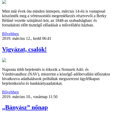
Mint már évek óta minden ünnepen, március 14-én is vastapssal
köszönték meg a vértessomlói megemlékezés résztvevői a Berky
Béláné vezette színjátszó kör, az 1848-as szabadságharc és
forradalom előtt tisztelgő előadását a művelődési házban.
Bővebben
2019. március 12., kedd 06:41
Vigyázat, csalók!
Naponta több bejelentés is érkezik a Nemzeti Adó- és
Vámhivatalhoz (NAV), miszerint a közelgő adóbevallási időszakra
hivatkozva adathalászok próbáltak megszerezni ügyfélkapus
bejelentkezési és bankkártyaadatokat.
Bővebben
2019. március 10., vasárnap 11:50
„Bányász” nőnap