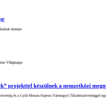
pe
adásának ünnepe
zmus Világnapja
k” projekttel készülnek a nemzetközi megm
övetség és a Győr-Moson-Sopron Vármegyei Tűzoltószövetséggel egy