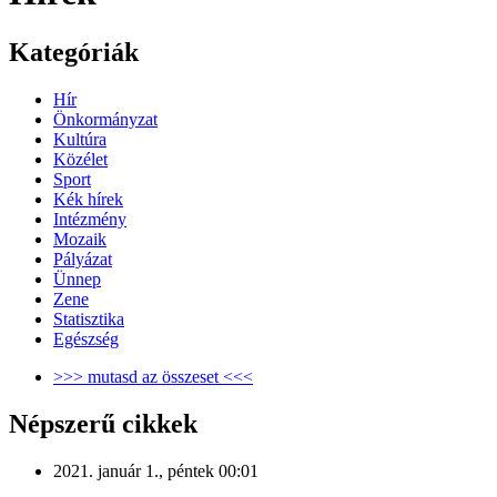
Kategóriák
Hír
Önkormányzat
Kultúra
Közélet
Sport
Kék hírek
Intézmény
Mozaik
Pályázat
Ünnep
Zene
Statisztika
Egészség
>>> mutasd az összeset <<<
Népszerű cikkek
2021. január 1., péntek 00:01