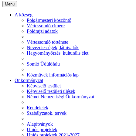
Menü
A község
Polgármesteri köszöntő
Vértessomló címere
Földrajzi adatok
Vértessomló története
Nevezetességek, látnivalók
Hagyományőrzés, kulturális élet
Somló Üdülőfalu
Közművek információs lap
Önkormányzat
Képviselő testület
Képviselő testületi ülések
Német Nemzetiségi Önkormányzat
Rendeletek
Szabályzatok, tervek
Alapítványok
Uniós projektek
Uniós projektek 2021-2027