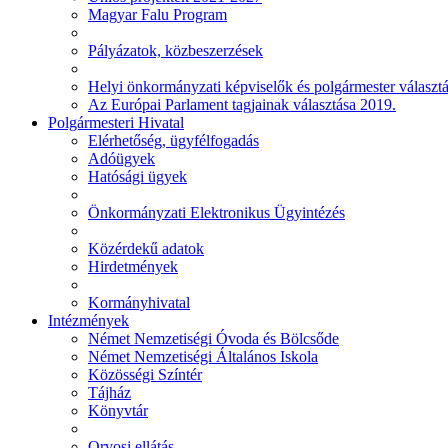
Magyar Falu Program
Pályázatok, közbeszerzések
Helyi önkormányzati képviselők és polgármester választ
Az Európai Parlament tagjainak választása 2019.
Polgármesteri Hivatal
Elérhetőség, ügyfélfogadás
Adóügyek
Hatósági ügyek
Önkormányzati Elektronikus Ügyintézés
Közérdekű adatok
Hirdetmények
Kormányhivatal
Intézmények
Német Nemzetiségi Óvoda és Bölcsőde
Német Nemzetiségi Általános Iskola
Közösségi Színtér
Tájház
Könyvtár
Orvosi ellátás