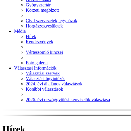
Gyógyszertár
Körzeti megbízott
Civil szervezetek, egyházak
Horgászegyesületek
Média
Hírek
Rendezvények
Vértessomló kincsei
Fotó galéria
Választási Információk
Választási szervek
Választási ügyintézés
2024. évi általános választások
Korábbi választások
2026. évi országgyűlési képviselők választása
Hírek