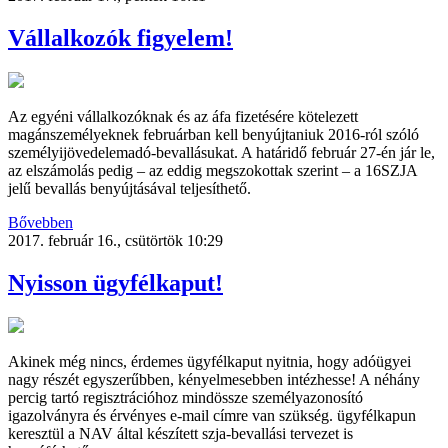
Vállalkozók figyelem!
Az egyéni vállalkozóknak és az áfa fizetésére kötelezett
magánszemélyeknek februárban kell benyújtaniuk 2016-ról szóló
személyijövedelemadó-bevallásukat. A határidő február 27-én jár le,
az elszámolás pedig – az eddig megszokottak szerint – a 16SZJA
jelű bevallás benyújtásával teljesíthető.
Bővebben
2017. február 16., csütörtök 10:29
Nyisson ügyfélkaput!
Akinek még nincs, érdemes ügyfélkaput nyitnia, hogy adóügyei
nagy részét egyszerűbben, kényelmesebben intézhesse! A néhány
percig tartó regisztrációhoz mindössze személyazonosító
igazolványra és érvényes e-mail címre van szükség. ügyfélkapun
keresztül a NAV által készített szja-bevallási tervezet is