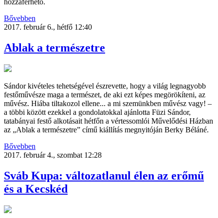
hozzáférhető.
Bővebben
2017. február 6., hétfő 12:40
Ablak a természetre
Sándor kivételes tehetségével észrevette, hogy a világ legnagyobb
festőművésze maga a természet, de aki ezt képes megörökíteni, az
művész. Hiába tiltakozol ellene... a mi szemünkben művész vagy! –
a többi között ezekkel a gondolatokkal ajánlotta Füzi Sándor,
tatabányai festő alkotásait hétfőn a vértessomlói Művelődési Házban
az „Ablak a természetre” című kiállítás megnyitóján Berky Béláné.
Bővebben
2017. február 4., szombat 12:28
Sváb Kupa: változatlanul élen az erőmű
és a Kecskéd