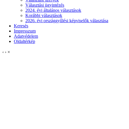
Választási ügyintézés
2024. évi általános választások
Korábbi választások
2026. évi országgyűlési képviselők választása
Keresés
Impresszum
Adatvédelem
Oldaltérkép
‹
›
×