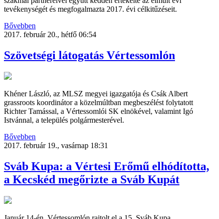
szakmai partnereivel együtt kedden értékelte az elmúlt évi
tevékenységét és megfogalmazta 2017. évi célkitűzéseit.
Bővebben
2017. február 20., hétfő 06:54
Szövetségi látogatás Vértessomlón
Khéner László, az MLSZ megyei igazgatója és Csák Albert
grassroots koordinátor a közelmúltban megbeszélést folytatott
Richter Tamással, a Vértessomlói SK elnökével, valamint Igó
Istvánnal, a település polgármesterével.
Bővebben
2017. február 19., vasárnap 18:31
Sváb Kupa: a Vértesi Erőmű elhódította,
a Kecskéd megőrizte a Sváb Kupát
Január 14-én, Vértessomlón rajtolt el a 15. Sváb Kupa