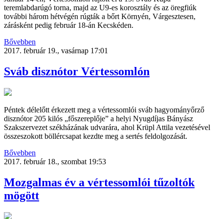
teremlabdarúgó torna, majd az U9-es korosztály és az öregfiúk
további három hétvégén rúgták a bőrt Környén, Várgesztesen,
zárásként pedig február 18-án Kecskéden.
Bővebben
2017. február 19., vasárnap 17:01
Sváb disznótor Vértessomlón
Péntek délelőtt érkezett meg a vértessomlói sváb hagyományőrző
disznótor 205 kilós „főszereplője” a helyi Nyugdíjas Bányász
Szakszervezet székházának udvarára, ahol Krüpl Attila vezetésével
összeszokott böllércsapat kezdte meg a sertés feldolgozását.
Bővebben
2017. február 18., szombat 19:53
Mozgalmas év a vértessomlói tűzoltók
mögött