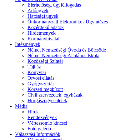
Elérhetőség, ügyfélfogadás
Adóügyek
Hatósági ügyek
Önkormányzati Elektronikus Ügyintézés
Közérdekű adatok
Hirdetmények
Kormányhivatal
Intézmények
Német Nemzetiségi Óvoda és Bölcsőde
Német Nemzetiségi Általános Iskola
Közösségi Színtér
Tájház
Könyvtár
Orvosi ellátás
Gyógyszertár
Körzeti megbízott
Civil szervezetek, egyházak
Horgászegyesületek
Média
Hírek
Rendezvények
Vértessomló kincsei
Fotó galéria
Választási Információk
Választási szervek