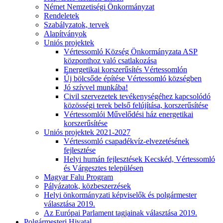
Német Nemzetiségi Önkormányzat
Rendeletek
Szabályzatok, tervek
Alapítványok
Uniós projektek
Vértessomló Község Önkormányzata ASP
központhoz való csatlakozása
Energetikai korszerűsítés Vértessomlón
Új bölcsőde építése Vértessomló községben
Jó szívvel munkába!
Civil szervezetek tevékenységéhez kapcsolódó
közösségi terek belső felújítása, korszerűsítése
Vértessomlói Művelődési ház energetikai
korszerűsítése
Uniós projektek 2021-2027
Vértessomló csapadékvíz-elvezetésének
fejlesztése
Helyi humán fejlesztések Kecskéd, Vértessomló
és Várgesztes településen
Magyar Falu Program
Pályázatok, közbeszerzések
Helyi önkormányzati képviselők és polgármester
választása 2019.
Az Európai Parlament tagjainak választása 2019.
Polgármesteri Hivatal