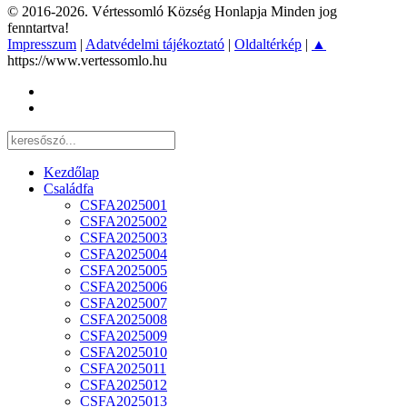
© 2016-2026. Vértessomló Község Honlapja Minden jog
fenntartva!
Impresszum
|
Adatvédelmi tájékoztató
|
Oldaltérkép
|
▲
https://www.vertessomlo.hu
Kezdőlap
Családfa
CSFA2025001
CSFA2025002
CSFA2025003
CSFA2025004
CSFA2025005
CSFA2025006
CSFA2025007
CSFA2025008
CSFA2025009
CSFA2025010
CSFA2025011
CSFA2025012
CSFA2025013