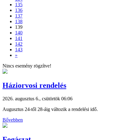
135
136
137
138
139
140
141
142
143
»
Nincs esemény rögzítve!
Háziorvosi rendelés
2026. augusztus 6., csütörtök 06:06
Augusztus 24-től 28-áig változik a rendelési idő.
Bővebben
Fogászat