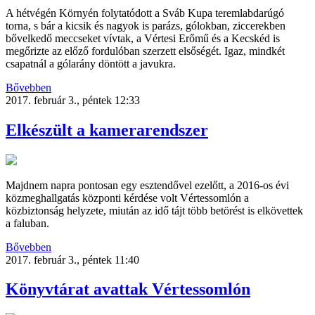
A hétvégén Környén folytatódott a Sváb Kupa teremlabdarúgó
torna, s bár a kicsik és nagyok is parázs, gólokban, ziccerekben
bővelkedő meccseket vívtak, a Vértesi Erőmű és a Kecskéd is
megőrizte az előző fordulóban szerzett elsőségét. Igaz, mindkét
csapatnál a gólarány döntött a javukra.
Bővebben
2017. február 3., péntek 12:33
Elkészült a kamerarendszer
Majdnem napra pontosan egy esztendővel ezelőtt, a 2016-os évi
közmeghallgatás központi kérdése volt Vértessomlón a
közbiztonság helyzete, miután az idő tájt több betörést is elkövettek
a faluban.
Bővebben
2017. február 3., péntek 11:40
Könyvtárat avattak Vértessomlón