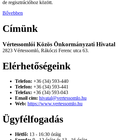
de regisztrációhoz között.
Bővebben
Címünk
Vértessomlói Közös Önkormányzati Hivatal
2823 Vértessomló, Rákóczi Ferenc utca 63.
Elérhetőségeink
Telefon:
+36 (34) 593-440
Telefon:
+36 (34) 593-441
Telefax:
+36 (34) 593-043
Email cím:
hivatal@vertessomlo.hu
Web:
https://www.vertessomlo.hu
Ügyfélfogadás
Hétfő:
13 - 16:30 óráig
Szerda:
9 - 12 óráig és 13 - 16 óráig