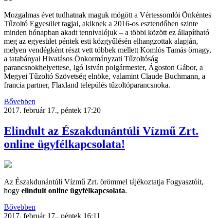
Mozgalmas évet tudhatnak maguk mögött a Vértessomlói Önkéntes
Tűzoltó Egyesület tagjai, akiknek a 2016-os esztendőben szinte
minden hónapban akadt tennivalójuk – a többi között ez állapítható
meg az egyesület péntek esti közgyűlésén elhangzottak alapján,
melyen vendégként részt vett többek mellett Komlós Tamás őrnagy,
a tatabányai Hivatásos Önkormányzati Tűzoltóság
parancsnokhelyettese, Igó István polgármester, Ágoston Gábor, a
Megyei Tűzoltó Szövetség elnöke, valamint Claude Buchmann, a
francia partner, Flaxland település tűzoltóparancsnoka.
Bővebben
2017. február 17., péntek 17:20
Elindult az Északdunántúli Vízmű Zrt.
online ügyfélkapcsolata!
Az Északdunántúli Vízmű Zrt. örömmel tájékoztatja Fogyasztóit,
hogy
elindult online ügyfélkapcsolata
.
Bővebben
2017. február 17., péntek 16:11