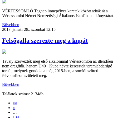
VÉRTESSOMLÓ Tegnap ünnepélyes keretek között adták át a
Vértessomlói Német Nemzetiségi Általános Iskolában a könyvtárat.
Bővebben
2017. január 28., szombat 12:15
Felsőgalla szerezte meg a kupát
Tavaly szervezték meg első alkalommal Vértessomlón az illendően
nem öregfiúk, hanem U40+ Kupa névre keresztelt teremlabdarúgó
tornát, melynek gondolata még 2015-ben, a somlói szüreti
felvonuláson született meg.
Bővebben
Találatok száma: 2134db
««
«
…
134