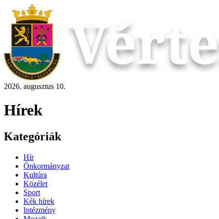
2026. augusztus 10.
Hírek
Kategóriák
Hír
Önkormányzat
Kultúra
Közélet
Sport
Kék hírek
Intézmény
Mozaik