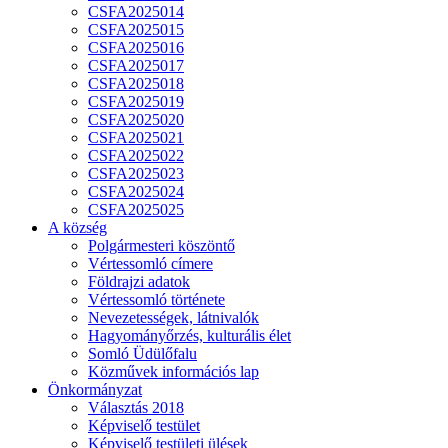
CSFA2025014
CSFA2025015
CSFA2025016
CSFA2025017
CSFA2025018
CSFA2025019
CSFA2025020
CSFA2025021
CSFA2025022
CSFA2025023
CSFA2025024
CSFA2025025
A község
Polgármesteri köszöntő
Vértessomló címere
Földrajzi adatok
Vértessomló története
Nevezetességek, látnivalók
Hagyományőrzés, kulturális élet
Somló Üdülőfalu
Közművek információs lap
Önkormányzat
Választás 2018
Képviselő testület
Képviselő testületi ülések