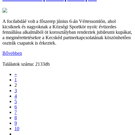
A focilabdáé volt a főszerep június 6-án Vértessomlón, ahol
kicsiknek és nagyoknak a Községi Sportkör nyolc évtizedes
fennállása alkalmából öt korosztályban rendeztek jubileumi kupákat,
a megmérettetésekre a Kecskéd partnerkapcsolatának köszönhetően
osztrák csapatok is érkeztek.
Bővebben
Találatok száma: 2133db
«
1
2
3
4
5
6
7
8
9
10
…