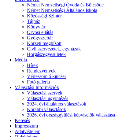
Német Nemzetiségi Óvoda és Bölcsőde
Német Nemzetiségi Általános Iskola
Közösségi Színtér
Tájház
Könyvtár
Orvosi ellátás
Gyógyszertár
Körzeti megbízott
Civil szervezetek, egyházak
Horgászegyesületek
Média
Hírek
Rendezvények
Vértessomló kincsei
Fotó galéria
Választási Információk
Választási szervek
Választási ügyintézés
2024. évi általános választások
Korábbi választások
2026. évi országgyűlési képviselők választása
Keresés
Impresszum
Adatvédelem
Oldaltérkép