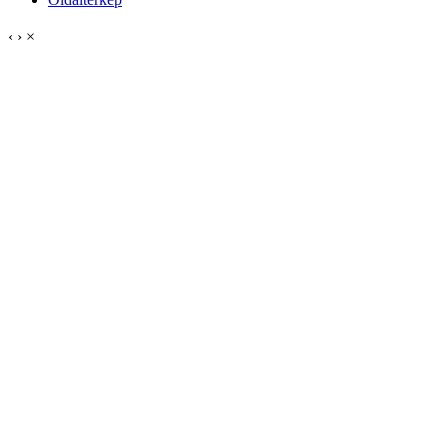
‹
›
×