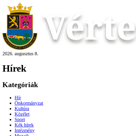
2026. augusztus 8.
Hírek
Kategóriák
Hír
Önkormányzat
Kultúra
Közélet
Sport
Kék hírek
Intézmény
Mozaik