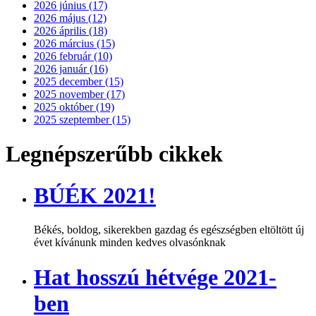
2026 június (17)
2026 május (12)
2026 április (18)
2026 március (15)
2026 február (10)
2026 január (16)
2025 december (15)
2025 november (17)
2025 október (19)
2025 szeptember (15)
Legnépszerűbb cikkek
BÚÉK 2021!
Békés, boldog, sikerekben gazdag és egészségben eltöltött új
évet kívánunk minden kedves olvasónknak
Hat hosszú hétvége 2021-
ben