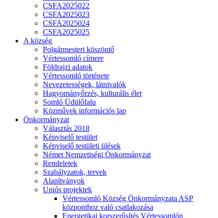
CSFA2025022
CSFA2025023
CSFA2025024
CSFA2025025
A község
Polgármesteri köszöntő
Vértessomló címere
Földrajzi adatok
Vértessomló története
Nevezetességek, látnivalók
Hagyományőrzés, kulturális élet
Somló Üdülőfalu
Közművek információs lap
Önkormányzat
Választás 2018
Képviselő testület
Képviselő testületi ülések
Német Nemzetiségi Önkormányzat
Rendeletek
Szabályzatok, tervek
Alapítványok
Uniós projektek
Vértessomló Község Önkormányzata ASP
központhoz való csatlakozása
Energetikai korszerűsítés Vértessomlón