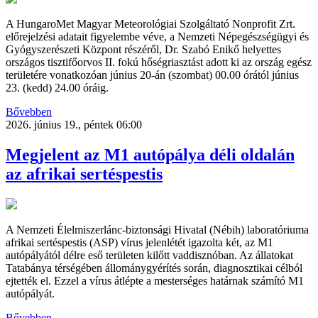
A HungaroMet Magyar Meteorológiai Szolgáltató Nonprofit Zrt.
előrejelzési adatait figyelembe véve, a Nemzeti Népegészségügyi és
Gyógyszerészeti Központ részéről, Dr. Szabó Enikő helyettes
országos tisztifőorvos II. fokú hőségriasztást adott ki az ország egész
területére vonatkozóan június 20-án (szombat) 00.00 órától június
23. (kedd) 24.00 óráig.
Bővebben
2026. június 19., péntek 06:00
Megjelent az M1 autópálya déli oldalán
az afrikai sertéspestis
A Nemzeti Élelmiszerlánc-biztonsági Hivatal (Nébih) laboratóriuma
afrikai sertéspestis (ASP) vírus jelenlétét igazolta két, az M1
autópályától délre eső területen kilőtt vaddisznóban. Az állatokat
Tatabánya térségében állománygyérítés során, diagnosztikai célból
ejtették el. Ezzel a vírus átlépte a mesterséges határnak számító M1
autópályát.
Bővebben