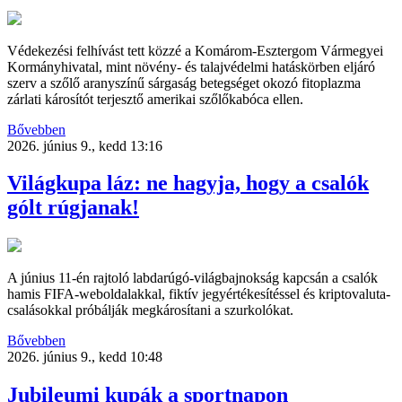
Védekezési felhívást tett közzé a Komárom-Esztergom Vármegyei
Kormányhivatal, mint növény- és talajvédelmi hatáskörben eljáró
szerv a szőlő aranyszínű sárgaság betegséget okozó fitoplazma
zárlati károsítót terjesztő amerikai szőlőkabóca ellen.
Bővebben
2026. június 9., kedd 13:16
Világkupa láz: ne hagyja, hogy a csalók
gólt rúgjanak!
A június 11-én rajtoló labdarúgó-világbajnokság kapcsán a csalók
hamis FIFA-weboldalakkal, fiktív jegyértékesítéssel és kriptovaluta-
csalásokkal próbálják megkárosítani a szurkolókat.
Bővebben
2026. június 9., kedd 10:48
Jubileumi kupák a sportnapon