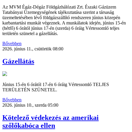
Az MVM Égáz-Dégáz Földgázhálózati Zrt. Északi Gázüzem
Tatabányai Üzemegységének tájékoztatása szerint a társaság
üzemeltetésében lévő földgázszállító rendszeren június közepén
karbantartási munkát végeznek. A munkálatok idején, június 15-én
(hétfő) 6 órától június 17-én (szerda) 6 óráig Vértessomló teljes
területén szünetel a gázellátás.
Bővebben
2026. június 11., csütörtök 08:00
Gázellátás
Június 15-én 6 órától 17-én 6 óráig Vértessomló TELJES
TERÜLETÉN SZÜNETEL.
Bővebben
2026. június 10., szerda 05:00
Kötelező védekezés az amerikai
szőlőkabóca ellen