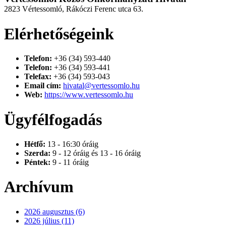
2823 Vértessomló, Rákóczi Ferenc utca 63.
Elérhetőségeink
Telefon:
+36 (34) 593-440
Telefon:
+36 (34) 593-441
Telefax:
+36 (34) 593-043
Email cím:
hivatal@vertessomlo.hu
Web:
https://www.vertessomlo.hu
Ügyfélfogadás
Hétfő:
13 - 16:30 óráig
Szerda:
9 - 12 óráig és 13 - 16 óráig
Péntek:
9 - 11 óráig
Archívum
2026 augusztus (6)
2026 július (11)