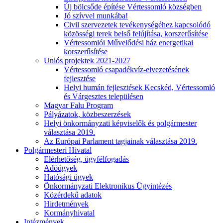
Új bölcsőde építése Vértessomló községben
Jó szívvel munkába!
Civil szervezetek tevékenységéhez kapcsolódó
közösségi terek belső felújítása, korszerűsítése
Vértessomlói Művelődési ház energetikai
korszerűsítése
Uniós projektek 2021-2027
Vértessomló csapadékvíz-elvezetésének
fejlesztése
Helyi humán fejlesztések Kecskéd, Vértessomló
és Várgesztes településen
Magyar Falu Program
Pályázatok, közbeszerzések
Helyi önkormányzati képviselők és polgármester
választása 2019.
Az Európai Parlament tagjainak választása 2019.
Polgármesteri Hivatal
Elérhetőség, ügyfélfogadás
Adóügyek
Hatósági ügyek
Önkormányzati Elektronikus Ügyintézés
Közérdekű adatok
Hirdetmények
Kormányhivatal
Intézmények