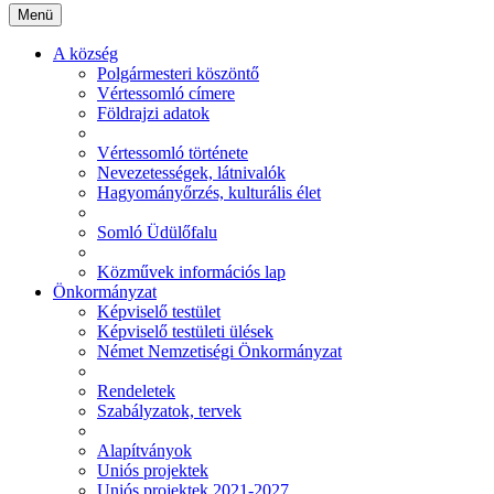
Menü
A község
Polgármesteri köszöntő
Vértessomló címere
Földrajzi adatok
Vértessomló története
Nevezetességek, látnivalók
Hagyományőrzés, kulturális élet
Somló Üdülőfalu
Közművek információs lap
Önkormányzat
Képviselő testület
Képviselő testületi ülések
Német Nemzetiségi Önkormányzat
Rendeletek
Szabályzatok, tervek
Alapítványok
Uniós projektek
Uniós projektek 2021-2027