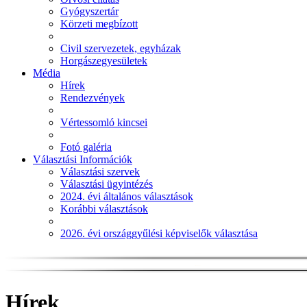
Gyógyszertár
Körzeti megbízott
Civil szervezetek, egyházak
Horgászegyesületek
Média
Hírek
Rendezvények
Vértessomló kincsei
Fotó galéria
Választási Információk
Választási szervek
Választási ügyintézés
2024. évi általános választások
Korábbi választások
2026. évi országgyűlési képviselők választása
Hírek