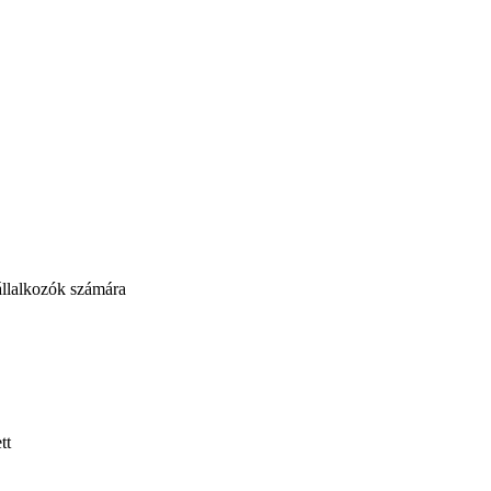
vállalkozók számára
tt