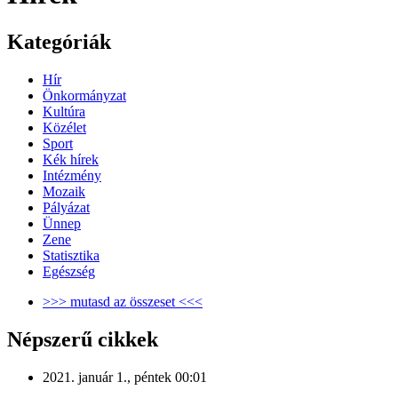
Kategóriák
Hír
Önkormányzat
Kultúra
Közélet
Sport
Kék hírek
Intézmény
Mozaik
Pályázat
Ünnep
Zene
Statisztika
Egészség
>>> mutasd az összeset <<<
Népszerű cikkek
2021. január 1., péntek 00:01