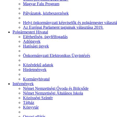
Magyar Falu Program
Pályázatok, közbeszerzések
Helyi önkormányzati képviselők és polgármester választ
Az Európai Parlament tagjainak választása 2019.
Polgármesteri Hivatal
Elérhetőség, ügyfélfogadás
Adóügyek
Hatósági ügyek
Önkormányzati Elektronikus Ügyintézés
Közérdekű adatok
Hirdetmények
Kormányhivatal
Intézmények
Német Nemzetiségi Óvoda és Bölcsőde
Német Nemzetiségi Általános Iskola
Közösségi Színtér
Tájház
Könyvtár
Orvosi ellátás