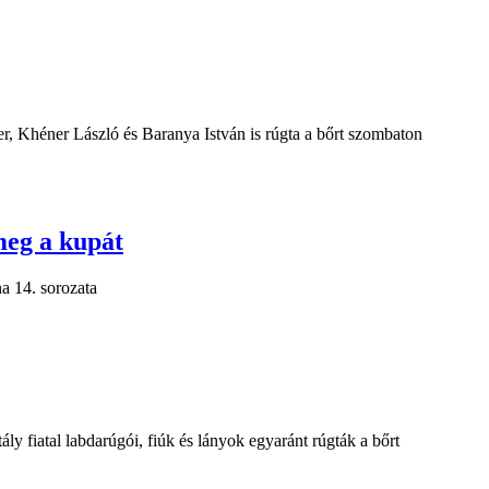
, Khéner László és Baranya István is rúgta a bőrt szombaton
meg a kupát
a 14. sorozata
 fiatal labdarúgói, fiúk és lányok egyaránt rúgták a bőrt