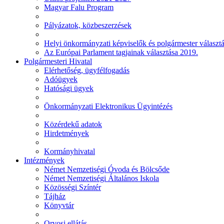
Magyar Falu Program
Pályázatok, közbeszerzések
Helyi önkormányzati képviselők és polgármester választ
Az Európai Parlament tagjainak választása 2019.
Polgármesteri Hivatal
Elérhetőség, ügyfélfogadás
Adóügyek
Hatósági ügyek
Önkormányzati Elektronikus Ügyintézés
Közérdekű adatok
Hirdetmények
Kormányhivatal
Intézmények
Német Nemzetiségi Óvoda és Bölcsőde
Német Nemzetiségi Általános Iskola
Közösségi Színtér
Tájház
Könyvtár
Orvosi ellátás