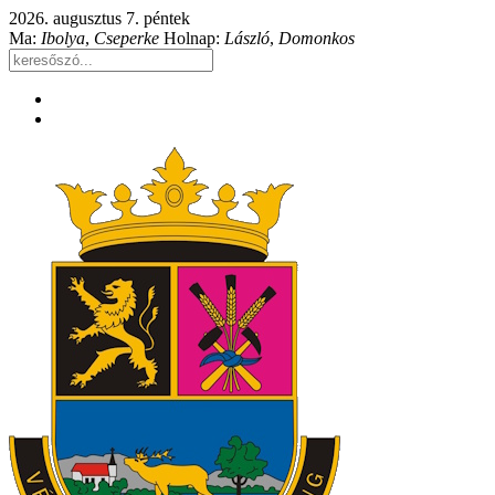
2026. augusztus 7. péntek
Ma:
Ibolya
,
Cseperke
Holnap:
László
,
Domonkos