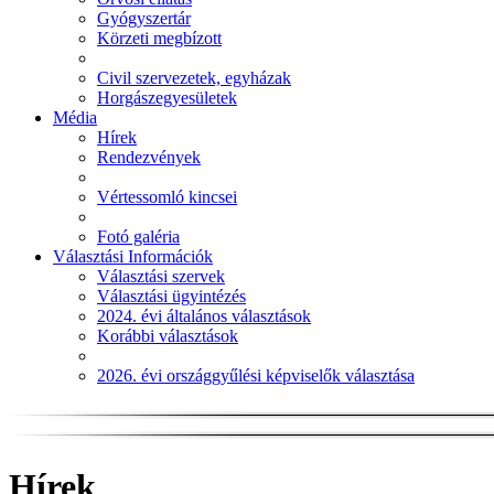
Gyógyszertár
Körzeti megbízott
Civil szervezetek, egyházak
Horgászegyesületek
Média
Hírek
Rendezvények
Vértessomló kincsei
Fotó galéria
Választási Információk
Választási szervek
Választási ügyintézés
2024. évi általános választások
Korábbi választások
2026. évi országgyűlési képviselők választása
Hírek