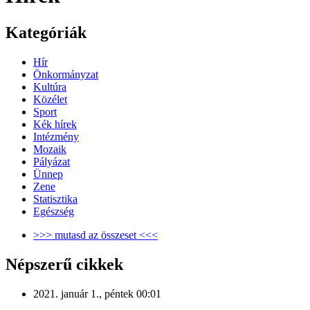
Kategóriák
Hír
Önkormányzat
Kultúra
Közélet
Sport
Kék hírek
Intézmény
Mozaik
Pályázat
Ünnep
Zene
Statisztika
Egészség
>>> mutasd az összeset <<<
Népszerű cikkek
2021. január 1., péntek 00:01