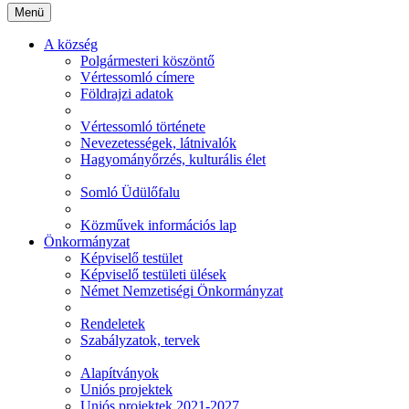
Menü
A község
Polgármesteri köszöntő
Vértessomló címere
Földrajzi adatok
Vértessomló története
Nevezetességek, látnivalók
Hagyományőrzés, kulturális élet
Somló Üdülőfalu
Közművek információs lap
Önkormányzat
Képviselő testület
Képviselő testületi ülések
Német Nemzetiségi Önkormányzat
Rendeletek
Szabályzatok, tervek
Alapítványok
Uniós projektek
Uniós projektek 2021-2027