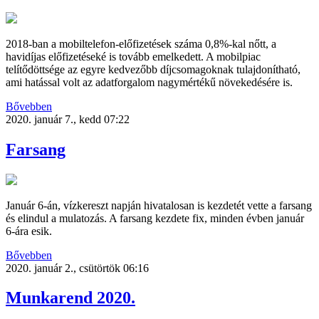
2018-ban a mobiltelefon-előfizetések száma 0,8%-kal nőtt, a
havidíjas előfizetéseké is tovább emelkedett. A mobilpiac
telítődöttsége az egyre kedvezőbb díjcsomagoknak tulajdonítható,
ami hatással volt az adatforgalom nagymértékű növekedésére is.
Bővebben
2020. január 7., kedd 07:22
Farsang
Január 6-án, vízkereszt napján hivatalosan is kezdetét vette a farsang
és elindul a mulatozás. A farsang kezdete fix, minden évben január
6-ára esik.
Bővebben
2020. január 2., csütörtök 06:16
Munkarend 2020.