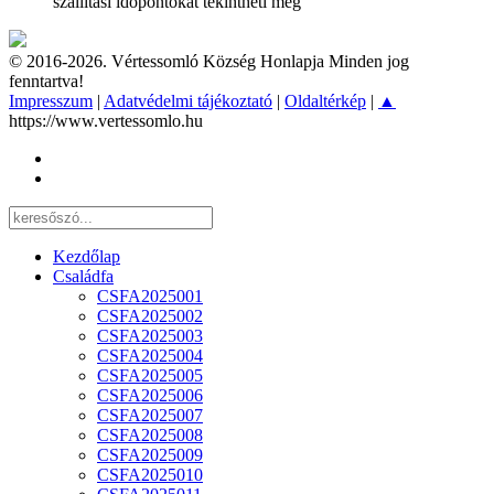
szállítási időpontokat tekintheti meg
© 2016-2026. Vértessomló Község Honlapja Minden jog
fenntartva!
Impresszum
|
Adatvédelmi tájékoztató
|
Oldaltérkép
|
▲
https://www.vertessomlo.hu
Kezdőlap
Családfa
CSFA2025001
CSFA2025002
CSFA2025003
CSFA2025004
CSFA2025005
CSFA2025006
CSFA2025007
CSFA2025008
CSFA2025009
CSFA2025010