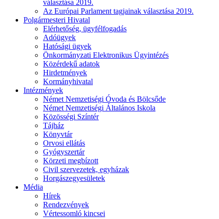
választása 2019.
Az Európai Parlament tagjainak választása 2019.
Polgármesteri Hivatal
Elérhetőség, ügyfélfogadás
Adóügyek
Hatósági ügyek
Önkormányzati Elektronikus Ügyintézés
Közérdekű adatok
Hirdetmények
Kormányhivatal
Intézmények
Német Nemzetiségi Óvoda és Bölcsőde
Német Nemzetiségi Általános Iskola
Közösségi Színtér
Tájház
Könyvtár
Orvosi ellátás
Gyógyszertár
Körzeti megbízott
Civil szervezetek, egyházak
Horgászegyesületek
Média
Hírek
Rendezvények
Vértessomló kincsei