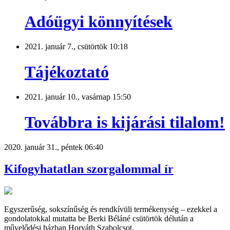
Adóügyi könnyítések
2021. január 7., csütörtök 10:18
Tájékoztató
2021. január 10., vasárnap 15:50
Továbbra is kijárási tilalom!
2020. január 31., péntek 06:40
Kifogyhatatlan szorgalommal ír
Egyszerűség, sokszínűség és rendkívüli termékenység – ezekkel a
gondolatokkal mutatta be Berki Béláné csütörtök délután a
művelődési házban Horváth Szabolcsot.