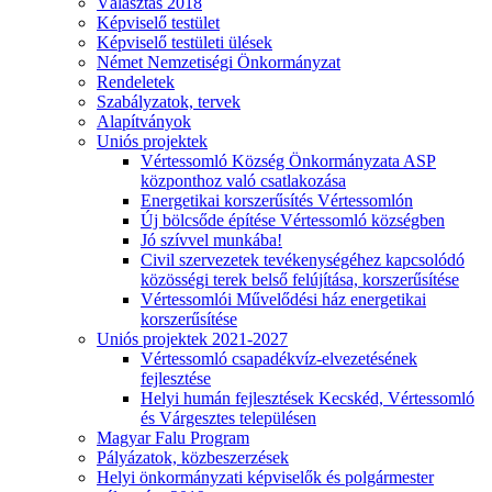
Választás 2018
Képviselő testület
Képviselő testületi ülések
Német Nemzetiségi Önkormányzat
Rendeletek
Szabályzatok, tervek
Alapítványok
Uniós projektek
Vértessomló Község Önkormányzata ASP
központhoz való csatlakozása
Energetikai korszerűsítés Vértessomlón
Új bölcsőde építése Vértessomló községben
Jó szívvel munkába!
Civil szervezetek tevékenységéhez kapcsolódó
közösségi terek belső felújítása, korszerűsítése
Vértessomlói Művelődési ház energetikai
korszerűsítése
Uniós projektek 2021-2027
Vértessomló csapadékvíz-elvezetésének
fejlesztése
Helyi humán fejlesztések Kecskéd, Vértessomló
és Várgesztes településen
Magyar Falu Program
Pályázatok, közbeszerzések
Helyi önkormányzati képviselők és polgármester