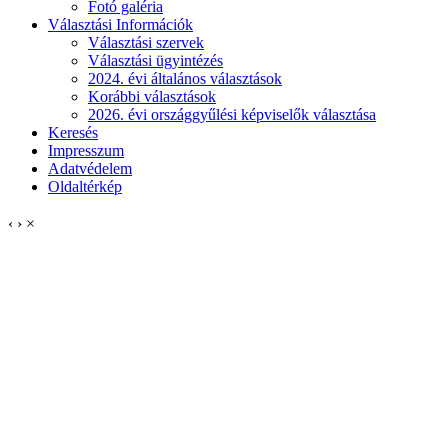
Fotó galéria
Választási Információk
Választási szervek
Választási ügyintézés
2024. évi általános választások
Korábbi választások
2026. évi országgyűlési képviselők választása
Keresés
Impresszum
Adatvédelem
Oldaltérkép
‹
›
×