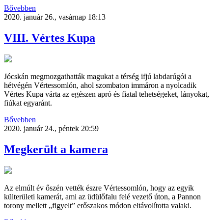
Bővebben
2020. január 26., vasárnap 18:13
VIII. Vértes Kupa
Jócskán megmozgathatták magukat a térség ifjú labdarúgói a
hétvégén Vértessomlón, ahol szombaton immáron a nyolcadik
Vértes Kupa várta az egészen apró és fiatal tehetségeket, lányokat,
fiúkat egyaránt.
Bővebben
2020. január 24., péntek 20:59
Megkerült a kamera
Az elmúlt év őszén vették észre Vértessomlón, hogy az egyik
külterületi kamerát, ami az üdülőfalu felé vezető úton, a Pannon
torony mellett „figyelt” erőszakos módon eltávolította valaki.