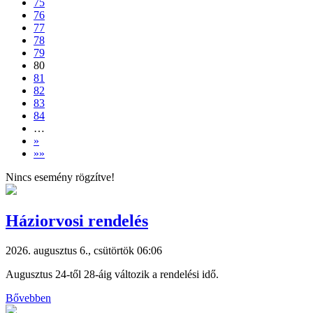
75
76
77
78
79
80
81
82
83
84
…
»
»»
Nincs esemény rögzítve!
Háziorvosi rendelés
2026. augusztus 6., csütörtök 06:06
Augusztus 24-től 28-áig változik a rendelési idő.
Bővebben