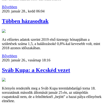
Bővebben
2020. január 28., kedd 06:04
Többen házasodtak
Az előzetes adatok szerint 2019 első tizenegy hónapjában a
születések száma 1,5, a halálozásoké 0,8%-kal kevesebb volt, mint
2018 azonos időszakában.
Bővebben
2020. január 26., vasárnap 18:16
Sváb Kupa: a Kecskéd vezet
Környén rendezték meg a Sváb Kupa teremlabdarúgó torna 18.
sorozatának második állomását január 25-én, az utánpótlás
csapatoknál nem, de a felnőtteknél „bejött” a hazai pálya előnyének
elmélete.