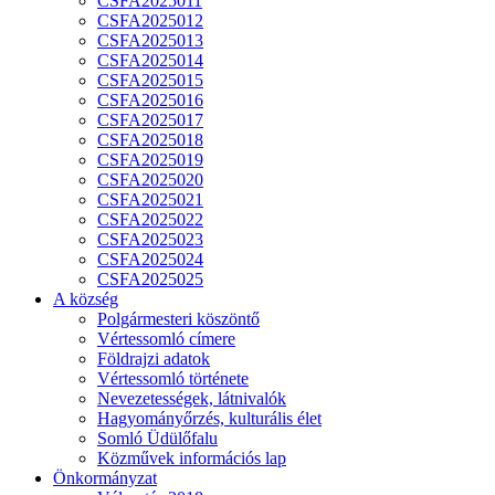
CSFA2025011
CSFA2025012
CSFA2025013
CSFA2025014
CSFA2025015
CSFA2025016
CSFA2025017
CSFA2025018
CSFA2025019
CSFA2025020
CSFA2025021
CSFA2025022
CSFA2025023
CSFA2025024
CSFA2025025
A község
Polgármesteri köszöntő
Vértessomló címere
Földrajzi adatok
Vértessomló története
Nevezetességek, látnivalók
Hagyományőrzés, kulturális élet
Somló Üdülőfalu
Közművek információs lap
Önkormányzat