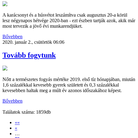
A karácsonyt és a húsvétot leszámítva csak augusztus 20-a körül
lesz négynapos hétvége 2020-ban - ezt észben tartják azok, akik már
most tervezik a jövő évi munkarendjüket.
Bővebben
2020. január 2., csütörtök 06:06
Tovább fogytunk
Nőtt a természetes fogyás mértéke 2019. első tíz hónapjában, miután
1,6 százalékkal kevesebb gyerek született és 0,3 százalékkal
kevesebben haltak meg a múlt év azonos időszakához képest.
Bővebben
Találatok száma: 1859db
««
«
…