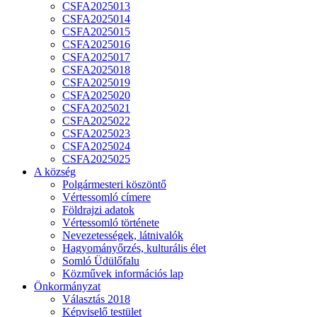
CSFA2025013
CSFA2025014
CSFA2025015
CSFA2025016
CSFA2025017
CSFA2025018
CSFA2025019
CSFA2025020
CSFA2025021
CSFA2025022
CSFA2025023
CSFA2025024
CSFA2025025
A község
Polgármesteri köszöntő
Vértessomló címere
Földrajzi adatok
Vértessomló története
Nevezetességek, látnivalók
Hagyományőrzés, kulturális élet
Somló Üdülőfalu
Közművek információs lap
Önkormányzat
Választás 2018
Képviselő testület