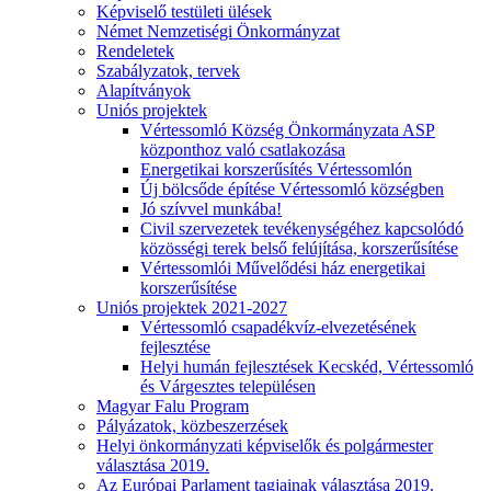
Képviselő testületi ülések
Német Nemzetiségi Önkormányzat
Rendeletek
Szabályzatok, tervek
Alapítványok
Uniós projektek
Vértessomló Község Önkormányzata ASP
központhoz való csatlakozása
Energetikai korszerűsítés Vértessomlón
Új bölcsőde építése Vértessomló községben
Jó szívvel munkába!
Civil szervezetek tevékenységéhez kapcsolódó
közösségi terek belső felújítása, korszerűsítése
Vértessomlói Művelődési ház energetikai
korszerűsítése
Uniós projektek 2021-2027
Vértessomló csapadékvíz-elvezetésének
fejlesztése
Helyi humán fejlesztések Kecskéd, Vértessomló
és Várgesztes településen
Magyar Falu Program
Pályázatok, közbeszerzések
Helyi önkormányzati képviselők és polgármester
választása 2019.
Az Európai Parlament tagjainak választása 2019.