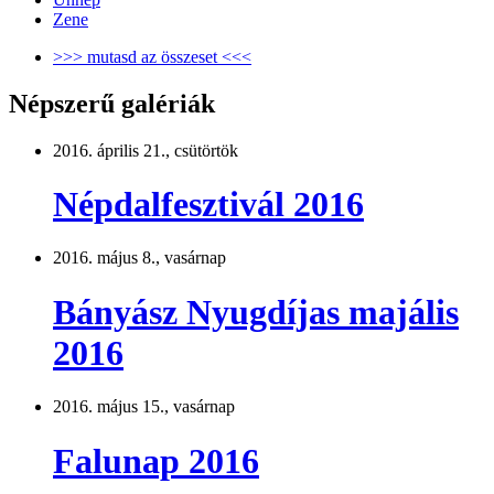
Zene
>>> mutasd az összeset <<<
Népszerű galériák
2016. április 21., csütörtök
Népdalfesztivál 2016
2016. május 8., vasárnap
Bányász Nyugdíjas majális
2016
2016. május 15., vasárnap
Falunap 2016