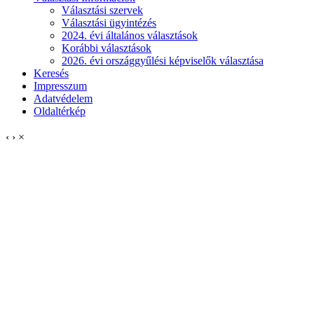
Választási szervek
Választási ügyintézés
2024. évi általános választások
Korábbi választások
2026. évi országgyűlési képviselők választása
Keresés
Impresszum
Adatvédelem
Oldaltérkép
‹
›
×