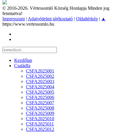
© 2016-2026. Vértessomló Község Honlapja Minden jog
fenntartva!
Impresszum
|
Adatvédelmi tájékoztató
|
Oldaltérkép
|
▲
https://www.vertessomlo.hu
Kezdőlap
Családfa
CSFA2025001
CSFA2025002
CSFA2025003
CSFA2025004
CSFA2025005
CSFA2025006
CSFA2025007
CSFA2025008
CSFA2025009
CSFA2025010
CSFA2025011
CSFA2025012