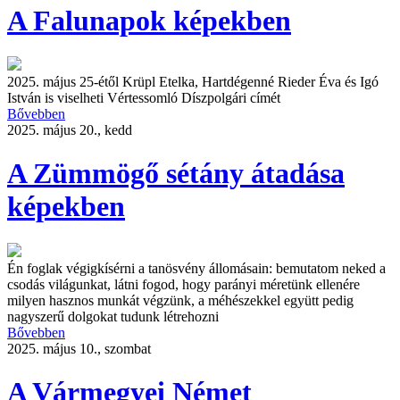
A Falunapok képekben
2025. május 25-étől Krüpl Etelka, Hartdégenné Rieder Éva és Igó
István is viselheti Vértessomló Díszpolgári címét
Bővebben
2025. május 20., kedd
A Zümmögő sétány átadása
képekben
Én foglak végigkísérni a tanösvény állomásain: bemutatom neked a
csodás világunkat, látni fogod, hogy parányi méretünk ellenére
milyen hasznos munkát végzünk, a méhészekkel együtt pedig
nagyszerű dolgokat tudunk létrehozni
Bővebben
2025. május 10., szombat
A Vármegyei Német