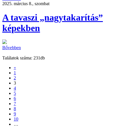
2025. március 8., szombat
A tavaszi „nagytakarítás”
képekben
Bővebben
Találatok száma: 231db
«
1
2
3
4
5
6
7
8
9
10
…