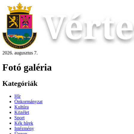
2026. augusztus 7.
Fotó galéria
Kategóriák
Hír
Önkormányzat
Kultúra
Közélet
Sport
Kék hírek
Intézmény
Ünnep