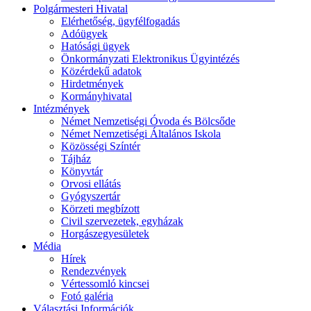
Polgármesteri Hivatal
Elérhetőség, ügyfélfogadás
Adóügyek
Hatósági ügyek
Önkormányzati Elektronikus Ügyintézés
Közérdekű adatok
Hirdetmények
Kormányhivatal
Intézmények
Német Nemzetiségi Óvoda és Bölcsőde
Német Nemzetiségi Általános Iskola
Közösségi Színtér
Tájház
Könyvtár
Orvosi ellátás
Gyógyszertár
Körzeti megbízott
Civil szervezetek, egyházak
Horgászegyesületek
Média
Hírek
Rendezvények
Vértessomló kincsei
Fotó galéria
Választási Információk