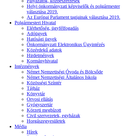
Pályázatok, közbeszerzések
Helyi önkormányzati képviselők és polgármester
választása 2019.
Az Európai Parlament tagjainak választása 2019.
Polgármesteri Hivatal
Elérhetőség, ügyfélfogadás
Adóügyek
Hatósági ügyek
Önkormányzati Elektronikus Ügyintézés
Közérdekű adatok
Hirdetmények
Kormányhivatal
Intézmények
Német Nemzetiségi Óvoda és Bölcsőde
Német Nemzetiségi Általános Iskola
Közösségi Színtér
Tájház
Könyvtár
Orvosi ellátás
Gyógyszertár
Körzeti megbízott
Civil szervezetek, egyházak
Horgászegyesületek
Média
Hírek