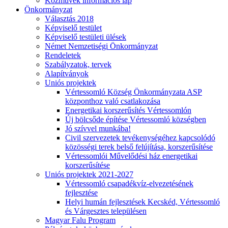
Közművek információs lap
Önkormányzat
Választás 2018
Képviselő testület
Képviselő testületi ülések
Német Nemzetiségi Önkormányzat
Rendeletek
Szabályzatok, tervek
Alapítványok
Uniós projektek
Vértessomló Község Önkormányzata ASP
központhoz való csatlakozása
Energetikai korszerűsítés Vértessomlón
Új bölcsőde építése Vértessomló községben
Jó szívvel munkába!
Civil szervezetek tevékenységéhez kapcsolódó
közösségi terek belső felújítása, korszerűsítése
Vértessomlói Művelődési ház energetikai
korszerűsítése
Uniós projektek 2021-2027
Vértessomló csapadékvíz-elvezetésének
fejlesztése
Helyi humán fejlesztések Kecskéd, Vértessomló
és Várgesztes településen
Magyar Falu Program