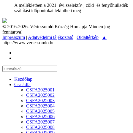
A mellékletben a 2021. évi szelektív-, zöld- és fenyőhulladék
szállítási időpontokat tekintheti meg
© 2016-2026. Vértessomló Község Honlapja Minden jog
fenntartva!
Impresszum
|
Adatvédelmi tájékoztató
|
Oldaltérkép
|
▲
https://www.vertessomlo.hu
Kezdőlap
Családfa
CSFA2025001
CSFA2025002
CSFA2025003
CSFA2025004
CSFA2025005
CSFA2025006
CSFA2025007
CSFA2025008
CSFA2025009