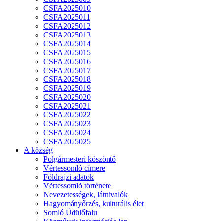
CSFA2025010
CSFA2025011
CSFA2025012
CSFA2025013
CSFA2025014
CSFA2025015
CSFA2025016
CSFA2025017
CSFA2025018
CSFA2025019
CSFA2025020
CSFA2025021
CSFA2025022
CSFA2025023
CSFA2025024
CSFA2025025
A község
Polgármesteri köszöntő
Vértessomló címere
Földrajzi adatok
Vértessomló története
Nevezetességek, látnivalók
Hagyományőrzés, kulturális élet
Somló Üdülőfalu