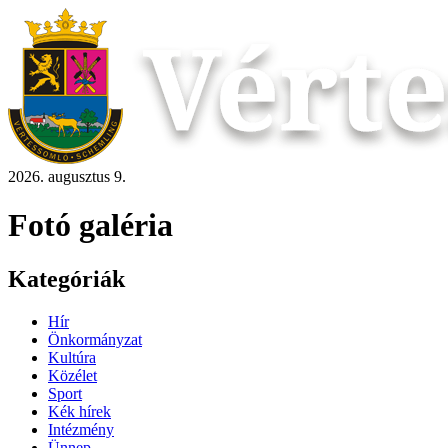
2026. augusztus 9.
Fotó galéria
Kategóriák
Hír
Önkormányzat
Kultúra
Közélet
Sport
Kék hírek
Intézmény
Ünnep