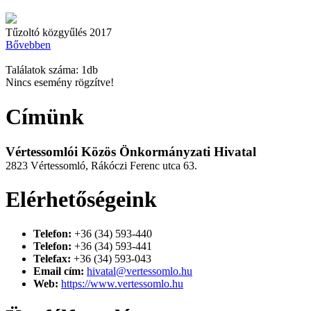
Tűzoltó közgyűlés 2017
Bővebben
Találatok száma: 1db
Nincs esemény rögzítve!
Címünk
Vértessomlói Közös Önkormányzati Hivatal
2823 Vértessomló, Rákóczi Ferenc utca 63.
Elérhetőségeink
Telefon:
+36 (34) 593-440
Telefon:
+36 (34) 593-441
Telefax:
+36 (34) 593-043
Email cím:
hivatal@vertessomlo.hu
Web:
https://www.vertessomlo.hu