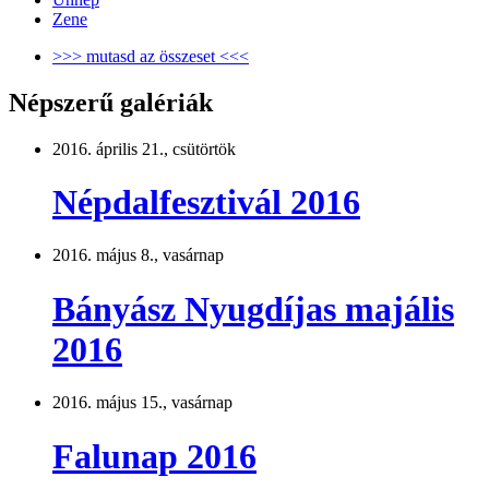
Zene
>>> mutasd az összeset <<<
Népszerű galériák
2016. április 21., csütörtök
Népdalfesztivál 2016
2016. május 8., vasárnap
Bányász Nyugdíjas majális
2016
2016. május 15., vasárnap
Falunap 2016