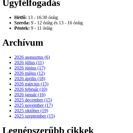
Ügyfélfogadás
Hétfő:
13 - 16:30 óráig
Szerda:
9 - 12 óráig és 13 - 16 óráig
Péntek:
9 - 11 óráig
Archívum
2026 augusztus (6)
2026 július (11)
2026 június (17)
2026 május (12)
2026 április (18)
2026 március (15)
2026 február (10)
2026 január (16)
2025 december (15)
2025 november (17)
2025 október (19)
2025 szeptember (15)
Legnépszerűbb cikkek