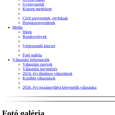
Gyógyszertár
Körzeti megbízott
Civil szervezetek, egyházak
Horgászegyesületek
Média
Hírek
Rendezvények
Vértessomló kincsei
Fotó galéria
Választási Információk
Választási szervek
Választási ügyintézés
2024. évi általános választások
Korábbi választások
2026. évi országgyűlési képviselők választása
Fotó galéria