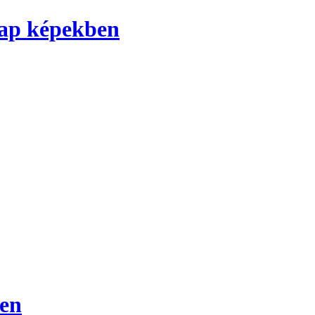
nap képekben
ben