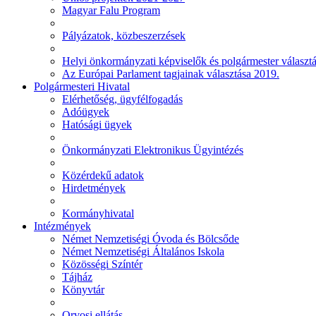
Magyar Falu Program
Pályázatok, közbeszerzések
Helyi önkormányzati képviselők és polgármester választ
Az Európai Parlament tagjainak választása 2019.
Polgármesteri Hivatal
Elérhetőség, ügyfélfogadás
Adóügyek
Hatósági ügyek
Önkormányzati Elektronikus Ügyintézés
Közérdekű adatok
Hirdetmények
Kormányhivatal
Intézmények
Német Nemzetiségi Óvoda és Bölcsőde
Német Nemzetiségi Általános Iskola
Közösségi Színtér
Tájház
Könyvtár
Orvosi ellátás