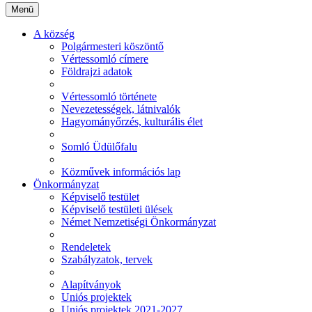
Menü
A község
Polgármesteri köszöntő
Vértessomló címere
Földrajzi adatok
Vértessomló története
Nevezetességek, látnivalók
Hagyományőrzés, kulturális élet
Somló Üdülőfalu
Közművek információs lap
Önkormányzat
Képviselő testület
Képviselő testületi ülések
Német Nemzetiségi Önkormányzat
Rendeletek
Szabályzatok, tervek
Alapítványok
Uniós projektek
Uniós projektek 2021-2027