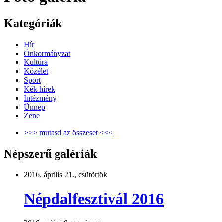
Kategóriák
Hír
Önkormányzat
Kultúra
Közélet
Sport
Kék hírek
Intézmény
Ünnep
Zene
>>> mutasd az összeset <<<
Népszerű galériák
2016. április 21., csütörtök
Népdalfesztivál 2016