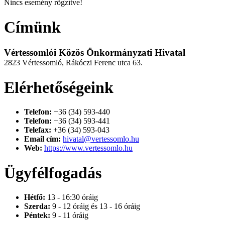
Nincs esemény rögzítve!
Címünk
Vértessomlói Közös Önkormányzati Hivatal
2823 Vértessomló, Rákóczi Ferenc utca 63.
Elérhetőségeink
Telefon:
+36 (34) 593-440
Telefon:
+36 (34) 593-441
Telefax:
+36 (34) 593-043
Email cím:
hivatal@vertessomlo.hu
Web:
https://www.vertessomlo.hu
Ügyfélfogadás
Hétfő:
13 - 16:30 óráig
Szerda:
9 - 12 óráig és 13 - 16 óráig
Péntek:
9 - 11 óráig