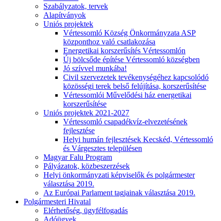
Szabályzatok, tervek
Alapítványok
Uniós projektek
Vértessomló Község Önkormányzata ASP
központhoz való csatlakozása
Energetikai korszerűsítés Vértessomlón
Új bölcsőde építése Vértessomló községben
Jó szívvel munkába!
Civil szervezetek tevékenységéhez kapcsolódó
közösségi terek belső felújítása, korszerűsítése
Vértessomlói Művelődési ház energetikai
korszerűsítése
Uniós projektek 2021-2027
Vértessomló csapadékvíz-elvezetésének
fejlesztése
Helyi humán fejlesztések Kecskéd, Vértessomló
és Várgesztes településen
Magyar Falu Program
Pályázatok, közbeszerzések
Helyi önkormányzati képviselők és polgármester
választása 2019.
Az Európai Parlament tagjainak választása 2019.
Polgármesteri Hivatal
Elérhetőség, ügyfélfogadás
Adóügyek