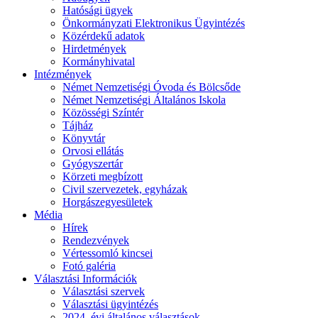
Hatósági ügyek
Önkormányzati Elektronikus Ügyintézés
Közérdekű adatok
Hirdetmények
Kormányhivatal
Intézmények
Német Nemzetiségi Óvoda és Bölcsőde
Német Nemzetiségi Általános Iskola
Közösségi Színtér
Tájház
Könyvtár
Orvosi ellátás
Gyógyszertár
Körzeti megbízott
Civil szervezetek, egyházak
Horgászegyesületek
Média
Hírek
Rendezvények
Vértessomló kincsei
Fotó galéria
Választási Információk
Választási szervek
Választási ügyintézés
2024. évi általános választások