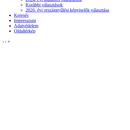
Korábbi választások
2026. évi országgyűlési képviselők választása
Keresés
Impresszum
Adatvédelem
Oldaltérkép
‹
›
×