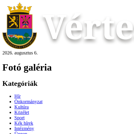
2026. augusztus 6.
Fotó galéria
Kategóriák
Hír
Önkormányzat
Kultúra
Közélet
Sport
Kék hírek
Intézmény
Ünnep