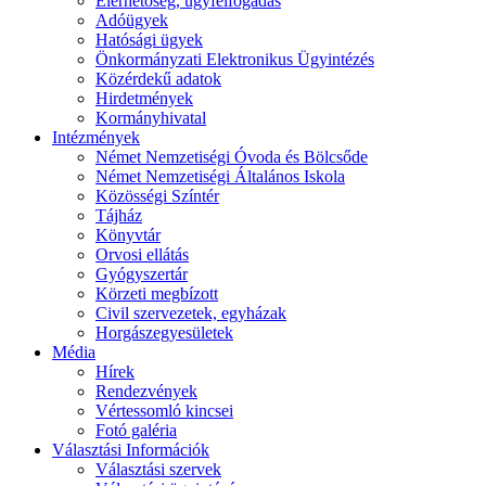
Elérhetőség, ügyfélfogadás
Adóügyek
Hatósági ügyek
Önkormányzati Elektronikus Ügyintézés
Közérdekű adatok
Hirdetmények
Kormányhivatal
Intézmények
Német Nemzetiségi Óvoda és Bölcsőde
Német Nemzetiségi Általános Iskola
Közösségi Színtér
Tájház
Könyvtár
Orvosi ellátás
Gyógyszertár
Körzeti megbízott
Civil szervezetek, egyházak
Horgászegyesületek
Média
Hírek
Rendezvények
Vértessomló kincsei
Fotó galéria
Választási Információk
Választási szervek