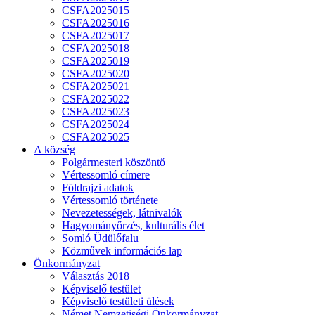
CSFA2025015
CSFA2025016
CSFA2025017
CSFA2025018
CSFA2025019
CSFA2025020
CSFA2025021
CSFA2025022
CSFA2025023
CSFA2025024
CSFA2025025
A község
Polgármesteri köszöntő
Vértessomló címere
Földrajzi adatok
Vértessomló története
Nevezetességek, látnivalók
Hagyományőrzés, kulturális élet
Somló Üdülőfalu
Közművek információs lap
Önkormányzat
Választás 2018
Képviselő testület
Képviselő testületi ülések
Német Nemzetiségi Önkormányzat