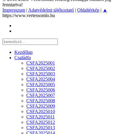
fenntartva!
Impresszum
|
Adatvédelmi tájékoztató
|
Oldaltérkép
|
▲
https://www.vertessomlo.hu
Kezdőlap
Családfa
CSFA2025001
CSFA2025002
CSFA2025003
CSFA2025004
CSFA2025005
CSFA2025006
CSFA2025007
CSFA2025008
CSFA2025009
CSFA2025010
CSFA2025011
CSFA2025012
CSFA2025013
CSFA2025014