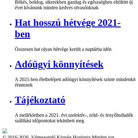
Békés, boldog, sikerekben gazdag és egészségben eltöltött új
évet kívánunk minden kedves olvasónknak
Hat hosszú hétvége 2021-
ben
Összesen hat olyan hétvége került a naptárba idén
Adóügyi könnyítések
A 2021-ben életbelépett adóügyi könnyítések szinte mindenkit
érintenek
Tájékoztató
A mellékletben a 2021. évi szelektív-, zöld- és fenyőhulladék
szállítási időpontokat tekintheti meg
© 2016-2026. Vértessomló Község Honlapja Minden jog