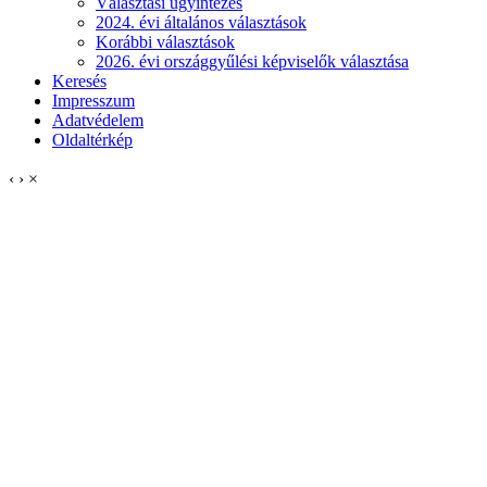
Választási ügyintézés
2024. évi általános választások
Korábbi választások
2026. évi országgyűlési képviselők választása
Keresés
Impresszum
Adatvédelem
Oldaltérkép
‹
›
×