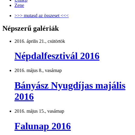
Zene
>>> mutasd az összeset <<<
Népszerű galériák
2016. április 21., csütörtök
Népdalfesztivál 2016
2016. május 8., vasárnap
Bányász Nyugdíjas majális
2016
2016. május 15., vasárnap
Falunap 2016