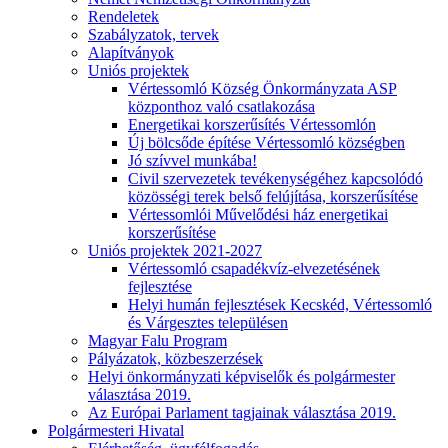
Rendeletek
Szabályzatok, tervek
Alapítványok
Uniós projektek
Vértessomló Község Önkormányzata ASP
központhoz való csatlakozása
Energetikai korszerűsítés Vértessomlón
Új bölcsőde építése Vértessomló községben
Jó szívvel munkába!
Civil szervezetek tevékenységéhez kapcsolódó
közösségi terek belső felújítása, korszerűsítése
Vértessomlói Művelődési ház energetikai
korszerűsítése
Uniós projektek 2021-2027
Vértessomló csapadékvíz-elvezetésének
fejlesztése
Helyi humán fejlesztések Kecskéd, Vértessomló
és Várgesztes településen
Magyar Falu Program
Pályázatok, közbeszerzések
Helyi önkormányzati képviselők és polgármester
választása 2019.
Az Európai Parlament tagjainak választása 2019.
Polgármesteri Hivatal