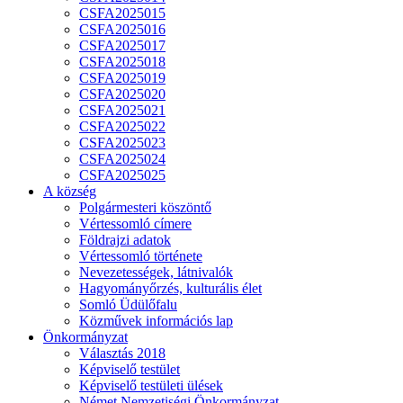
CSFA2025015
CSFA2025016
CSFA2025017
CSFA2025018
CSFA2025019
CSFA2025020
CSFA2025021
CSFA2025022
CSFA2025023
CSFA2025024
CSFA2025025
A község
Polgármesteri köszöntő
Vértessomló címere
Földrajzi adatok
Vértessomló története
Nevezetességek, látnivalók
Hagyományőrzés, kulturális élet
Somló Üdülőfalu
Közművek információs lap
Önkormányzat
Választás 2018
Képviselő testület
Képviselő testületi ülések
Német Nemzetiségi Önkormányzat