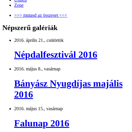
Zene
>>> mutasd az összeset <<<
Népszerű galériák
2016. április 21., csütörtök
Népdalfesztivál 2016
2016. május 8., vasárnap
Bányász Nyugdíjas majális
2016
2016. május 15., vasárnap
Falunap 2016