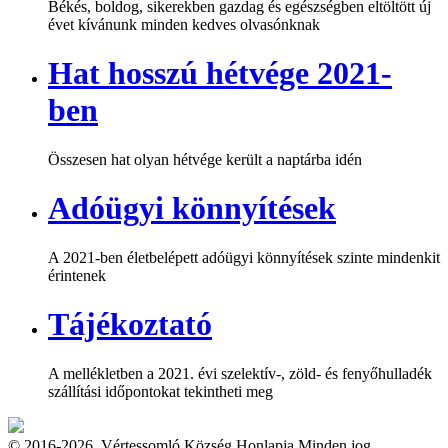
Békés, boldog, sikerekben gazdag és egészségben eltöltött új
évet kívánunk minden kedves olvasónknak
Hat hosszú hétvége 2021-
ben
Összesen hat olyan hétvége került a naptárba idén
Adóügyi könnyítések
A 2021-ben életbelépett adóügyi könnyítések szinte mindenkit
érintenek
Tájékoztató
A mellékletben a 2021. évi szelektív-, zöld- és fenyőhulladék
szállítási időpontokat tekintheti meg
© 2016-2026. Vértessomló Község Honlapja Minden jog