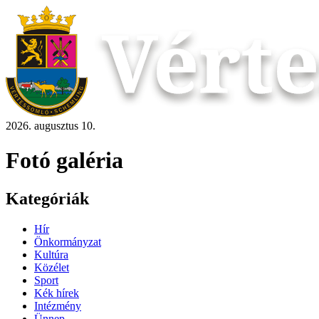
2026. augusztus 10.
Fotó galéria
Kategóriák
Hír
Önkormányzat
Kultúra
Közélet
Sport
Kék hírek
Intézmény
Ünnep