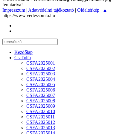
fenntartva!
Impresszum
|
Adatvédelmi tájékoztató
|
Oldaltérkép
|
▲
https://www.vertessomlo.hu
Kezdőlap
Családfa
CSFA2025001
CSFA2025002
CSFA2025003
CSFA2025004
CSFA2025005
CSFA2025006
CSFA2025007
CSFA2025008
CSFA2025009
CSFA2025010
CSFA2025011
CSFA2025012
CSFA2025013
CSFA2025014