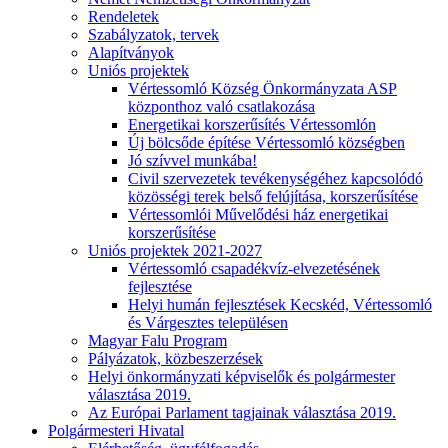
Rendeletek
Szabályzatok, tervek
Alapítványok
Uniós projektek
Vértessomló Község Önkormányzata ASP
központhoz való csatlakozása
Energetikai korszerűsítés Vértessomlón
Új bölcsőde építése Vértessomló községben
Jó szívvel munkába!
Civil szervezetek tevékenységéhez kapcsolódó
közösségi terek belső felújítása, korszerűsítése
Vértessomlói Művelődési ház energetikai
korszerűsítése
Uniós projektek 2021-2027
Vértessomló csapadékvíz-elvezetésének
fejlesztése
Helyi humán fejlesztések Kecskéd, Vértessomló
és Várgesztes településen
Magyar Falu Program
Pályázatok, közbeszerzések
Helyi önkormányzati képviselők és polgármester
választása 2019.
Az Európai Parlament tagjainak választása 2019.
Polgármesteri Hivatal