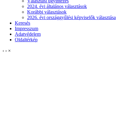
Választási ügyintézés
2024. évi általános választások
Korábbi választások
2026. évi országgyűlési képviselők választása
Keresés
Impresszum
Adatvédelem
Oldaltérkép
‹
›
×