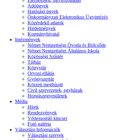
Elérhetőség, ügyfélfogadás
Adóügyek
Hatósági ügyek
Önkormányzati Elektronikus Ügyintézés
Közérdekű adatok
Hirdetmények
Kormányhivatal
Intézmények
Német Nemzetiségi Óvoda és Bölcsőde
Német Nemzetiségi Általános Iskola
Közösségi Színtér
Tájház
Könyvtár
Orvosi ellátás
Gyógyszertár
Körzeti megbízott
Civil szervezetek, egyházak
Horgászegyesületek
Média
Hírek
Rendezvények
Vértessomló kincsei
Fotó galéria
Választási Információk
Választási szervek