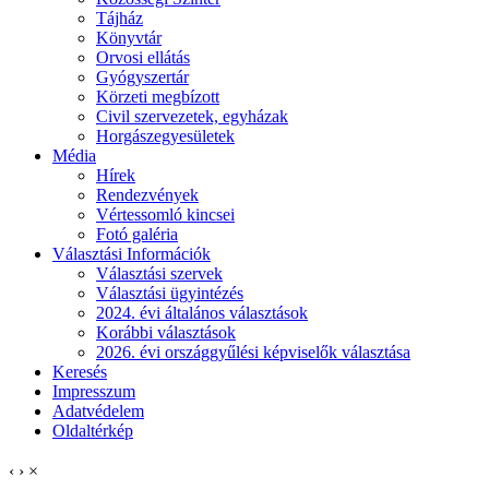
Tájház
Könyvtár
Orvosi ellátás
Gyógyszertár
Körzeti megbízott
Civil szervezetek, egyházak
Horgászegyesületek
Média
Hírek
Rendezvények
Vértessomló kincsei
Fotó galéria
Választási Információk
Választási szervek
Választási ügyintézés
2024. évi általános választások
Korábbi választások
2026. évi országgyűlési képviselők választása
Keresés
Impresszum
Adatvédelem
Oldaltérkép
‹
›
×