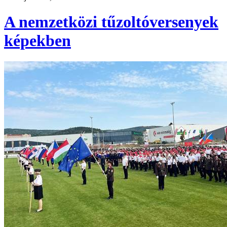
A nemzetközi tűzoltóversenyek
képekben