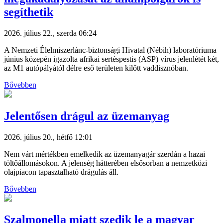
segíthetik
2026. július 22., szerda 06:24
A Nemzeti Élelmiszerlánc-biztonsági Hivatal (Nébih) laboratóriuma
június közepén igazolta afrikai sertéspestis (ASP) vírus jelenlétét két,
az M1 autópályától délre eső területen kilőtt vaddisznóban.
Bővebben
Jelentősen drágul az üzemanyag
2026. július 20., hétfő 12:01
Nem várt mértékben emelkedik az üzemanyagár szerdán a hazai
töltőállomásokon. A jelenség hátterében elsősorban a nemzetközi
olajpiacon tapasztalható drágulás áll.
Bővebben
Szalmonella miatt szedik le a magyar