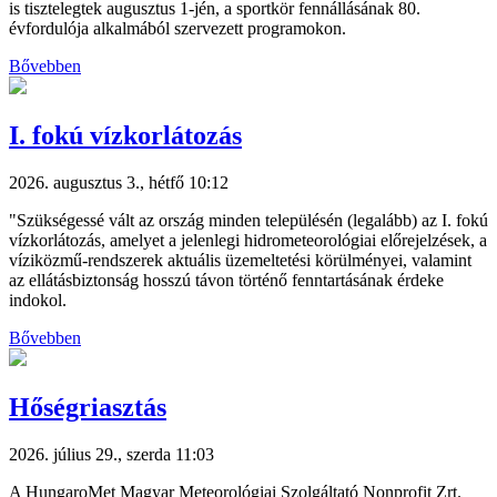
is tisztelegtek augusztus 1-jén, a sportkör fennállásának 80.
évfordulója alkalmából szervezett programokon.
Bővebben
I. fokú vízkorlátozás
2026. augusztus 3., hétfő 10:12
"Szükségessé vált az ország minden településén (legalább) az I. fokú
vízkorlátozás, amelyet a jelenlegi hidrometeorológiai előrejelzések, a
víziközmű-rendszerek aktuális üzemeltetési körülményei, valamint
az ellátásbiztonság hosszú távon történő fenntartásának érdeke
indokol.
Bővebben
Hőségriasztás
2026. július 29., szerda 11:03
A HungaroMet Magyar Meteorológiai Szolgáltató Nonprofit Zrt.