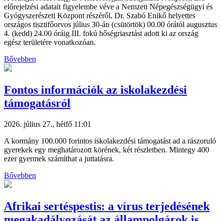
előrejelzési adatait figyelembe véve a Nemzeti Népegészségügyi és
Gyógyszerészeti Központ részéről, Dr. Szabó Enikő helyettes
országos tisztifőorvos július 30-án (csütörtök) 00.00 órától augusztus
4. (kedd) 24.00 óráig III. fokú hőségriasztást adott ki az ország
egész területére vonatkozóan.
Bővebben
Fontos információk az iskolakezdési
támogatásról
2026. július 27., hétfő 11:01
A kormány 100.000 forintos iskolakezdési támogatást ad a rászoruló
gyerekek egy meghatározott körének, két részletben. Mintegy 400
ezer gyermek számíthat a juttatásra.
Bővebben
Afrikai sertéspestis: a vírus terjedésének
megakadályozását az állampolgárok is