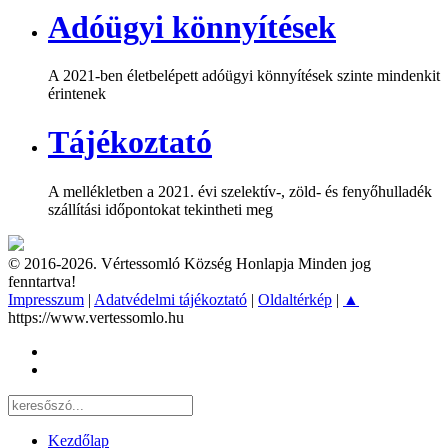
Adóügyi könnyítések
A 2021-ben életbelépett adóügyi könnyítések szinte mindenkit
érintenek
Tájékoztató
A mellékletben a 2021. évi szelektív-, zöld- és fenyőhulladék
szállítási időpontokat tekintheti meg
© 2016-2026. Vértessomló Község Honlapja Minden jog
fenntartva!
Impresszum
|
Adatvédelmi tájékoztató
|
Oldaltérkép
|
▲
https://www.vertessomlo.hu
Kezdőlap