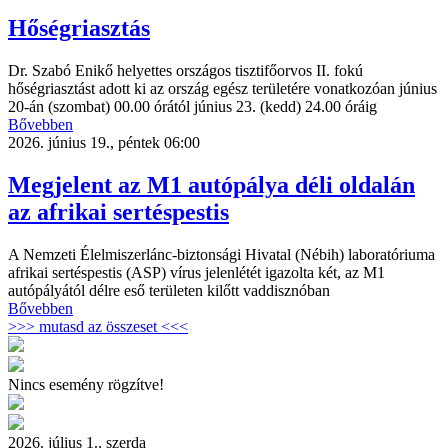
Hőségriasztás
Dr. Szabó Enikő helyettes országos tisztifőorvos II. fokú
hőségriasztást adott ki az ország egész területére vonatkozóan június
20-án (szombat) 00.00 órától június 23. (kedd) 24.00 óráig
Bővebben
2026. június 19., péntek 06:00
Megjelent az M1 autópálya déli oldalán
az afrikai sertéspestis
A Nemzeti Élelmiszerlánc-biztonsági Hivatal (Nébih) laboratóriuma
afrikai sertéspestis (ASP) vírus jelenlétét igazolta két, az M1
autópályától délre eső területen kilőtt vaddisznóban
Bővebben
>>> mutasd az összeset <<<
Nincs esemény rögzítve!
2026. július 1., szerda