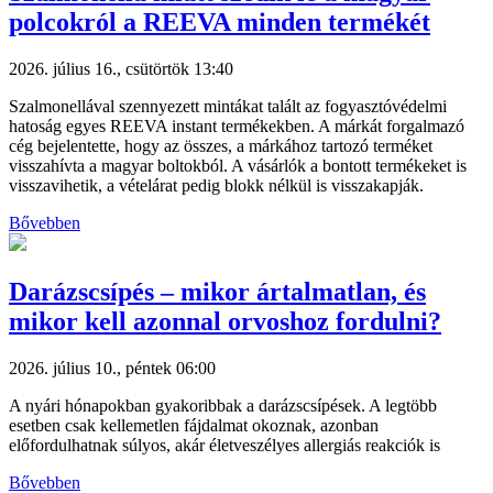
polcokról a REEVA minden termékét
2026. július 16., csütörtök 13:40
Szalmonellával szennyezett mintákat talált az fogyasztóvédelmi
hatoság egyes REEVA instant termékekben. A márkát forgalmazó
cég bejelentette, hogy az összes, a márkához tartozó terméket
visszahívta a magyar boltokból. A vásárlók a bontott termékeket is
visszavihetik, a vételárat pedig blokk nélkül is visszakapják.
Bővebben
Darázscsípés – mikor ártalmatlan, és
mikor kell azonnal orvoshoz fordulni?
2026. július 10., péntek 06:00
A nyári hónapokban gyakoribbak a darázscsípések. A legtöbb
esetben csak kellemetlen fájdalmat okoznak, azonban
előfordulhatnak súlyos, akár életveszélyes allergiás reakciók is
Bővebben