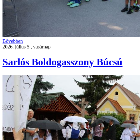
Bővebben
2026. július 5., vasárnap
Sarlós Boldogasszony Búcsú