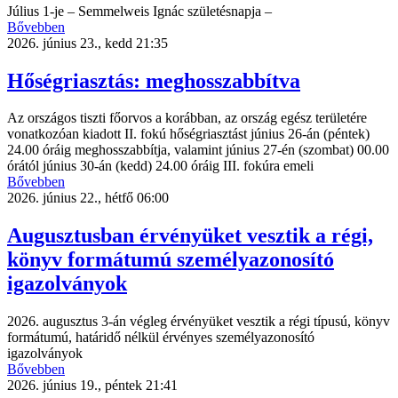
Július 1-je – Semmelweis Ignác születésnapja –
Bővebben
2026. június 23., kedd 21:35
Hőségriasztás: meghosszabbítva
Az országos tiszti főorvos a korábban, az ország egész területére
vonatkozóan kiadott II. fokú hőségriasztást június 26-án (péntek)
24.00 óráig meghosszabbítja, valamint június 27-én (szombat) 00.00
órától június 30-án (kedd) 24.00 óráig III. fokúra emeli
Bővebben
2026. június 22., hétfő 06:00
Augusztusban érvényüket vesztik a régi,
könyv formátumú személyazonosító
igazolványok
2026. augusztus 3-án végleg érvényüket vesztik a régi típusú, könyv
formátumú, határidő nélkül érvényes személyazonosító
igazolványok
Bővebben
2026. június 19., péntek 21:41