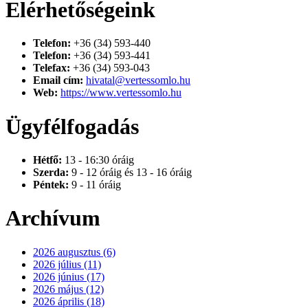
Elérhetőségeink
Telefon:
+36 (34) 593-440
Telefon:
+36 (34) 593-441
Telefax:
+36 (34) 593-043
Email cím:
hivatal@vertessomlo.hu
Web:
https://www.vertessomlo.hu
Ügyfélfogadás
Hétfő:
13 - 16:30 óráig
Szerda:
9 - 12 óráig és 13 - 16 óráig
Péntek:
9 - 11 óráig
Archívum
2026 augusztus (6)
2026 július (11)
2026 június (17)
2026 május (12)
2026 április (18)