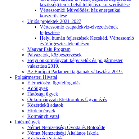
közösségi terek belső felújítása, korszerűsítése
Vértessomlói Művelődési ház energetikai
korszerűsítése
Uniós projektek 2021-2027
Vértessomló csapadékvíz-elvezetésének
fejlesztése
Helyi humán fejlesztések Kecskéd, Vértessomló
és Várgesztes településen
Magyar Falu Program
Pályázatok, közbeszerzések
Helyi önkormányzati képviselők és polgármester
választása 2019.
Az Európai Parlament tagjainak választása 2019.
Polgármesteri Hivatal
Elérhetőség, ügyfélfogadás
Adóügyek
Hatósági ügyek
Önkormányzati Elektronikus Ügyintézés
Közérdekű adatok
Hirdetmények
Kormányhivatal
Intézmények
Német Nemzetiségi Óvoda és Bölcsőde
Német Nemzetiségi Általános Iskola
Közösségi Színtér