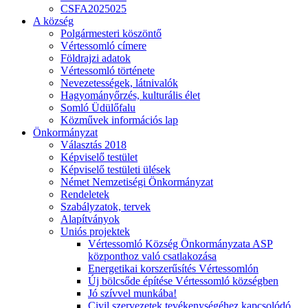
CSFA2025025
A község
Polgármesteri köszöntő
Vértessomló címere
Földrajzi adatok
Vértessomló története
Nevezetességek, látnivalók
Hagyományőrzés, kulturális élet
Somló Üdülőfalu
Közművek információs lap
Önkormányzat
Választás 2018
Képviselő testület
Képviselő testületi ülések
Német Nemzetiségi Önkormányzat
Rendeletek
Szabályzatok, tervek
Alapítványok
Uniós projektek
Vértessomló Község Önkormányzata ASP
központhoz való csatlakozása
Energetikai korszerűsítés Vértessomlón
Új bölcsőde építése Vértessomló községben
Jó szívvel munkába!
Civil szervezetek tevékenységéhez kapcsolódó