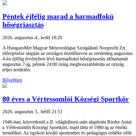
Péntek éjfélig marad a harmadfokú
hőségriasztás
2026. augusztus 4., kedd 18:20
A HungaroMet Magyar Meteorológiai Szolgáltató Nonprofit Zrt.
előrejelzése alapján az országos tisztifőorvos az eredetileg augusztus
4-én éjfélig érvényben lévő harmadfokú hőségriasztás időtartamát
augusztus 7-ig, péntek 24:00 óráig meghosszabbította az ország
teljes területén.
Bővebben
80 éves a Vértessomlói Községi Sportkör
2026. augusztus 3., hétfő 21:51
1946-ban, közvetlenül a II. világháború után alapította Rieder Antal
a Vértessomlói Községi Sportkört, majd látta el 1980-ig az elnöki
teendőket. Az egykori kiváló sportember és pedagógus emléke előtt