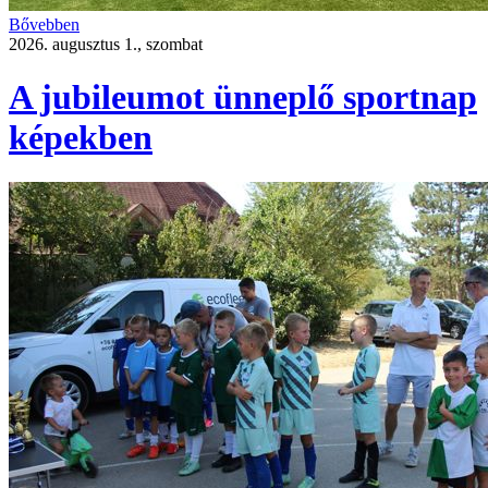
Bővebben
2026. augusztus 1., szombat
A jubileumot ünneplő sportnap
képekben