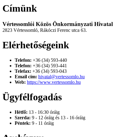
Címünk
Vértessomlói Közös Önkormányzati Hivatal
2823 Vértessomló, Rákóczi Ferenc utca 63.
Elérhetőségeink
Telefon:
+36 (34) 593-440
Telefon:
+36 (34) 593-441
Telefax:
+36 (34) 593-043
Email cím:
hivatal@vertessomlo.hu
Web:
https://www.vertessomlo.hu
Ügyfélfogadás
Hétfő:
13 - 16:30 óráig
Szerda:
9 - 12 óráig és 13 - 16 óráig
Péntek:
9 - 11 óráig