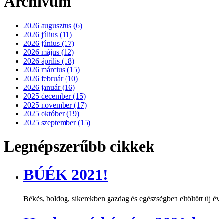
Archívum
2026 augusztus (6)
2026 július (11)
2026 június (17)
2026 május (12)
2026 április (18)
2026 március (15)
2026 február (10)
2026 január (16)
2025 december (15)
2025 november (17)
2025 október (19)
2025 szeptember (15)
Legnépszerűbb cikkek
BÚÉK 2021!
Békés, boldog, sikerekben gazdag és egészségben eltöltött új