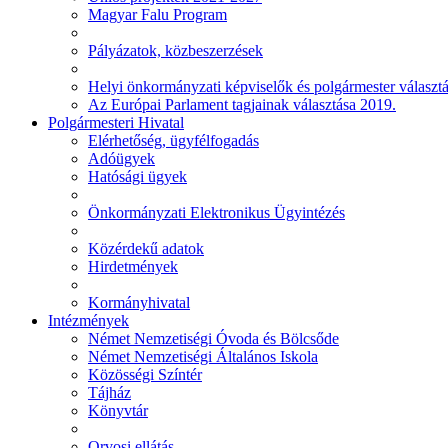
Magyar Falu Program
Pályázatok, közbeszerzések
Helyi önkormányzati képviselők és polgármester választ
Az Európai Parlament tagjainak választása 2019.
Polgármesteri Hivatal
Elérhetőség, ügyfélfogadás
Adóügyek
Hatósági ügyek
Önkormányzati Elektronikus Ügyintézés
Közérdekű adatok
Hirdetmények
Kormányhivatal
Intézmények
Német Nemzetiségi Óvoda és Bölcsőde
Német Nemzetiségi Általános Iskola
Közösségi Színtér
Tájház
Könyvtár
Orvosi ellátás