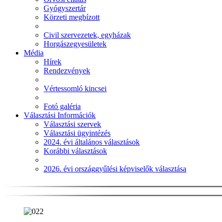
Gyógyszertár
Körzeti megbízott
Civil szervezetek, egyházak
Horgászegyesületek
Média
Hírek
Rendezvények
Vértessomló kincsei
Fotó galéria
Választási Információk
Választási szervek
Választási ügyintézés
2024. évi általános választások
Korábbi választások
2026. évi országgyűlési képviselők választása