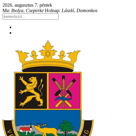
2026. augusztus 7. péntek
Ma:
Ibolya
,
Cseperke
Holnap:
László
,
Domonkos