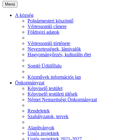
Menü
A község
Polgármesteri köszöntő
Vértessomló címere
Földrajzi adatok
Vértessomló története
Nevezetességek, látnivalók
Hagyományőrzés, kulturális élet
Somló Üdülőfalu
Közművek információs lap
Önkormányzat
Képviselő testület
Képviselő testületi ülések
Német Nemzetiségi Önkormányzat
Rendeletek
Szabályzatok, tervek
Alapítványok
Uniós projektek
Uniós projektek 2021-2027