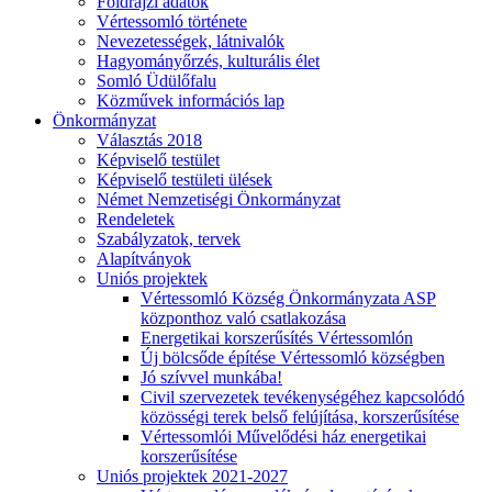
Földrajzi adatok
Vértessomló története
Nevezetességek, látnivalók
Hagyományőrzés, kulturális élet
Somló Üdülőfalu
Közművek információs lap
Önkormányzat
Választás 2018
Képviselő testület
Képviselő testületi ülések
Német Nemzetiségi Önkormányzat
Rendeletek
Szabályzatok, tervek
Alapítványok
Uniós projektek
Vértessomló Község Önkormányzata ASP
központhoz való csatlakozása
Energetikai korszerűsítés Vértessomlón
Új bölcsőde építése Vértessomló községben
Jó szívvel munkába!
Civil szervezetek tevékenységéhez kapcsolódó
közösségi terek belső felújítása, korszerűsítése
Vértessomlói Művelődési ház energetikai
korszerűsítése
Uniós projektek 2021-2027