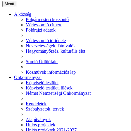
Menü
A község
Polgármesteri köszöntő
Vértessomló címere
Földrajzi adatok
Vértessomló története
Nevezetességek, látnivalók
Hagyományőrzés, kulturális élet
Somló Üdülőfalu
Közművek információs lap
Önkormányzat
Képviselő testület
Képviselő testületi ülések
Német Nemzetiségi Önkormányzat
Rendeletek
Szabályzatok, tervek
Alapítványok
Uniós projektek
Uniós projektek 2021-2027