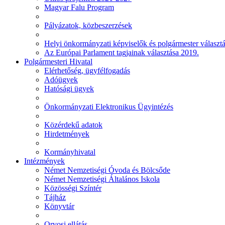
Magyar Falu Program
Pályázatok, közbeszerzések
Helyi önkormányzati képviselők és polgármester választ
Az Európai Parlament tagjainak választása 2019.
Polgármesteri Hivatal
Elérhetőség, ügyfélfogadás
Adóügyek
Hatósági ügyek
Önkormányzati Elektronikus Ügyintézés
Közérdekű adatok
Hirdetmények
Kormányhivatal
Intézmények
Német Nemzetiségi Óvoda és Bölcsőde
Német Nemzetiségi Általános Iskola
Közösségi Színtér
Tájház
Könyvtár
Orvosi ellátás