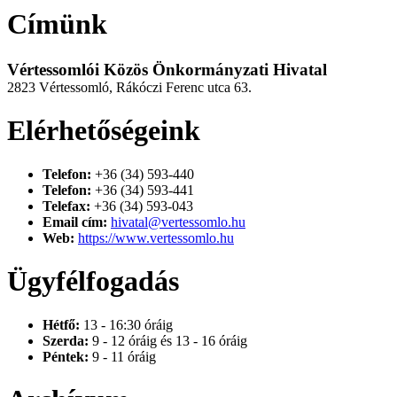
Címünk
Vértessomlói Közös Önkormányzati Hivatal
2823 Vértessomló, Rákóczi Ferenc utca 63.
Elérhetőségeink
Telefon:
+36 (34) 593-440
Telefon:
+36 (34) 593-441
Telefax:
+36 (34) 593-043
Email cím:
hivatal@vertessomlo.hu
Web:
https://www.vertessomlo.hu
Ügyfélfogadás
Hétfő:
13 - 16:30 óráig
Szerda:
9 - 12 óráig és 13 - 16 óráig
Péntek:
9 - 11 óráig