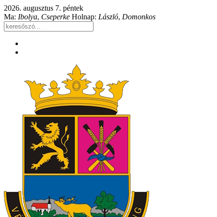
2026. augusztus 7. péntek
Ma:
Ibolya
,
Cseperke
Holnap:
László
,
Domonkos