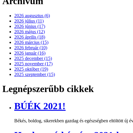
Archívum
2026 augusztus (6)
2026 július (11)
2026 június (17)
2026 május (12)
2026 április (18)
2026 március (15)
2026 február (10)
2026 január (16)
2025 december (15)
2025 november (17)
2025 október (19)
2025 szeptember (15)
Legnépszerűbb cikkek
BÚÉK 2021!
Békés, boldog, sikerekben gazdag és egészségben eltöltött új