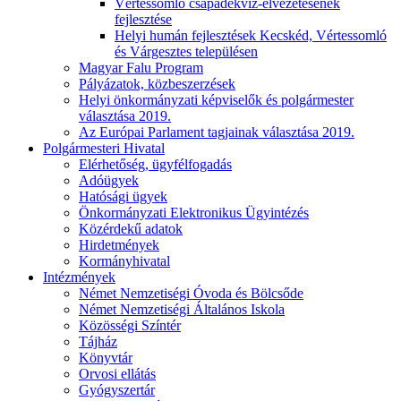
Vértessomló csapadékvíz-elvezetésének
fejlesztése
Helyi humán fejlesztések Kecskéd, Vértessomló
és Várgesztes településen
Magyar Falu Program
Pályázatok, közbeszerzések
Helyi önkormányzati képviselők és polgármester
választása 2019.
Az Európai Parlament tagjainak választása 2019.
Polgármesteri Hivatal
Elérhetőség, ügyfélfogadás
Adóügyek
Hatósági ügyek
Önkormányzati Elektronikus Ügyintézés
Közérdekű adatok
Hirdetmények
Kormányhivatal
Intézmények
Német Nemzetiségi Óvoda és Bölcsőde
Német Nemzetiségi Általános Iskola
Közösségi Színtér
Tájház
Könyvtár
Orvosi ellátás
Gyógyszertár