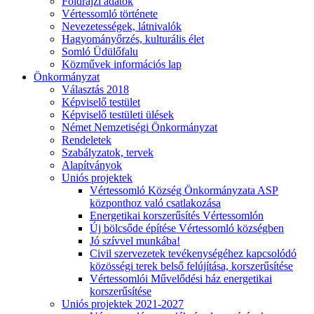
Földrajzi adatok
Vértessomló története
Nevezetességek, látnivalók
Hagyományőrzés, kulturális élet
Somló Üdülőfalu
Közművek információs lap
Önkormányzat
Választás 2018
Képviselő testület
Képviselő testületi ülések
Német Nemzetiségi Önkormányzat
Rendeletek
Szabályzatok, tervek
Alapítványok
Uniós projektek
Vértessomló Község Önkormányzata ASP
központhoz való csatlakozása
Energetikai korszerűsítés Vértessomlón
Új bölcsőde építése Vértessomló községben
Jó szívvel munkába!
Civil szervezetek tevékenységéhez kapcsolódó
közösségi terek belső felújítása, korszerűsítése
Vértessomlói Művelődési ház energetikai
korszerűsítése
Uniós projektek 2021-2027