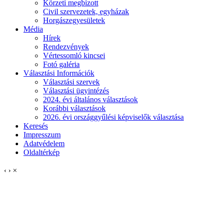
Körzeti megbízott
Civil szervezetek, egyházak
Horgászegyesületek
Média
Hírek
Rendezvények
Vértessomló kincsei
Fotó galéria
Választási Információk
Választási szervek
Választási ügyintézés
2024. évi általános választások
Korábbi választások
2026. évi országgyűlési képviselők választása
Keresés
Impresszum
Adatvédelem
Oldaltérkép
‹
›
×