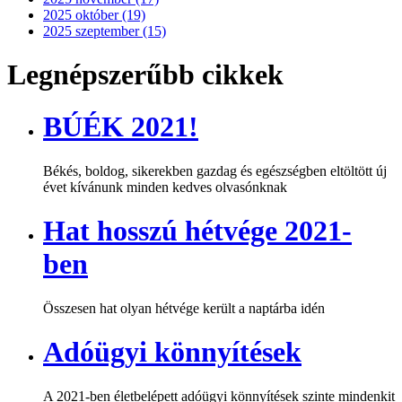
2025 október (19)
2025 szeptember (15)
Legnépszerűbb cikkek
BÚÉK 2021!
Békés, boldog, sikerekben gazdag és egészségben eltöltött új
évet kívánunk minden kedves olvasónknak
Hat hosszú hétvége 2021-
ben
Összesen hat olyan hétvége került a naptárba idén
Adóügyi könnyítések
A 2021-ben életbelépett adóügyi könnyítések szinte mindenkit