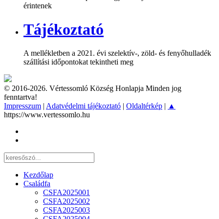
érintenek
Tájékoztató
A mellékletben a 2021. évi szelektív-, zöld- és fenyőhulladék
szállítási időpontokat tekintheti meg
© 2016-2026. Vértessomló Község Honlapja Minden jog
fenntartva!
Impresszum
|
Adatvédelmi tájékoztató
|
Oldaltérkép
|
▲
https://www.vertessomlo.hu
Kezdőlap
Családfa
CSFA2025001
CSFA2025002
CSFA2025003
CSFA2025004