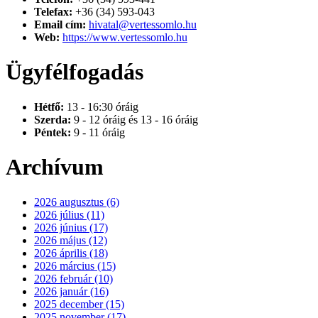
Telefax:
+36 (34) 593-043
Email cím:
hivatal@vertessomlo.hu
Web:
https://www.vertessomlo.hu
Ügyfélfogadás
Hétfő:
13 - 16:30 óráig
Szerda:
9 - 12 óráig és 13 - 16 óráig
Péntek:
9 - 11 óráig
Archívum
2026 augusztus (6)
2026 július (11)
2026 június (17)
2026 május (12)
2026 április (18)
2026 március (15)
2026 február (10)
2026 január (16)
2025 december (15)
2025 november (17)