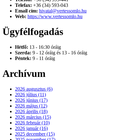
Telefax:
+36 (34) 593-043
Email cím:
hivatal@vertessomlo.hu
Web:
https://www.vertessomlo.hu
Ügyfélfogadás
Hétfő:
13 - 16:30 óráig
Szerda:
9 - 12 óráig és 13 - 16 óráig
Péntek:
9 - 11 óráig
Archívum
2026 augusztus (6)
2026 július (11)
2026 június (17)
2026 május (12)
2026 április (18)
2026 március (15)
2026 február (10)
2026 január (16)
2025 december (15)
2025 november (17)