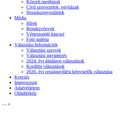
Körzeti megbízott
Civil szervezetek, egyházak
Horgászegyesületek
Média
Hírek
Rendezvények
Vértessomló kincsei
Fotó galéria
Választási Információk
Választási szervek
Választási ügyintézés
2024. évi általános választások
Korábbi választások
2026. évi országgyűlési képviselők választása
Keresés
Impresszum
Adatvédelem
Oldaltérkép
‹
›
×