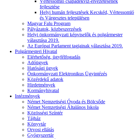
Vértessomló csapadékvíz-elvezetésének
fejlesztése
Helyi humán fejlesztések Kecskéd, Vértessomló
és Várgesztes településen
Magyar Falu Program
Pályázatok, közbeszerzések
Helyi önkormányzati képviselők és polgármester
választása 2019.
Az Európai Parlament tagjainak választása 2019.
Polgármesteri Hivatal
Elérhetőség, ügyfélfogadás
Adóügyek
Hatósági ügyek
Önkormányzati Elektronikus Ügyintézés
Közérdekű adatok
Hirdetmények
Kormányhivatal
Intézmények
Német Nemzetiségi Óvoda és Bölcsőde
Német Nemzetiségi Általános Iskola
Közösségi Színtér
Tájház
Könyvtár
Orvosi ellátás
Gyógyszertár