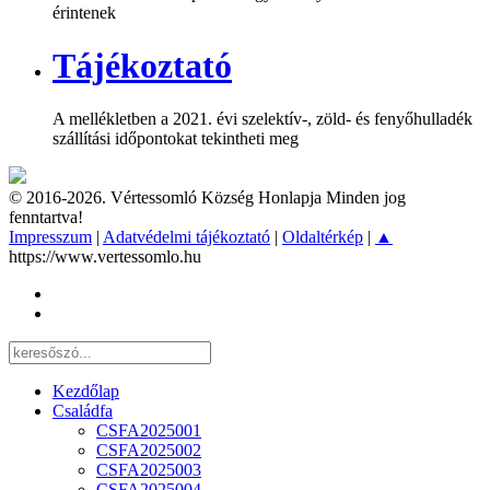
érintenek
Tájékoztató
A mellékletben a 2021. évi szelektív-, zöld- és fenyőhulladék
szállítási időpontokat tekintheti meg
© 2016-2026. Vértessomló Község Honlapja Minden jog
fenntartva!
Impresszum
|
Adatvédelmi tájékoztató
|
Oldaltérkép
|
▲
https://www.vertessomlo.hu
Kezdőlap
Családfa
CSFA2025001
CSFA2025002
CSFA2025003
CSFA2025004