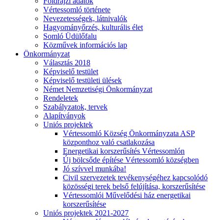
Földrajzi adatok
Vértessomló története
Nevezetességek, látnivalók
Hagyományőrzés, kulturális élet
Somló Üdülőfalu
Közművek információs lap
Önkormányzat
Választás 2018
Képviselő testület
Képviselő testületi ülések
Német Nemzetiségi Önkormányzat
Rendeletek
Szabályzatok, tervek
Alapítványok
Uniós projektek
Vértessomló Község Önkormányzata ASP
központhoz való csatlakozása
Energetikai korszerűsítés Vértessomlón
Új bölcsőde építése Vértessomló községben
Jó szívvel munkába!
Civil szervezetek tevékenységéhez kapcsolódó
közösségi terek belső felújítása, korszerűsítése
Vértessomlói Művelődési ház energetikai
korszerűsítése
Uniós projektek 2021-2027