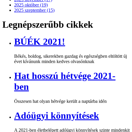
2025 október (19)
2025 szeptember (15)
Legnépszerűbb cikkek
BÚÉK 2021!
Békés, boldog, sikerekben gazdag és egészségben eltöltött új
évet kívánunk minden kedves olvasónknak
Hat hosszú hétvége 2021-
ben
Összesen hat olyan hétvége került a naptárba idén
Adóügyi könnyítések
A 2021-ben életbelépett adóügyi könnyítések szinte mindenkit