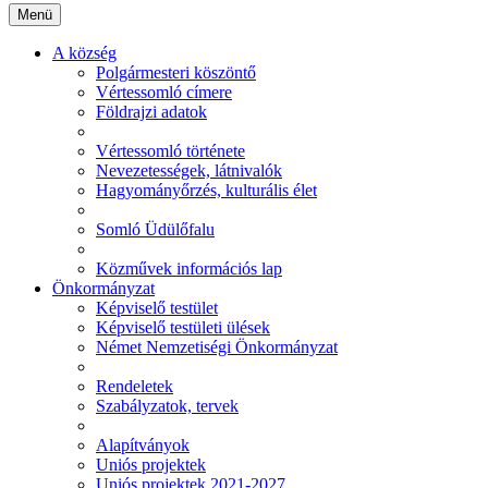
Menü
A község
Polgármesteri köszöntő
Vértessomló címere
Földrajzi adatok
Vértessomló története
Nevezetességek, látnivalók
Hagyományőrzés, kulturális élet
Somló Üdülőfalu
Közművek információs lap
Önkormányzat
Képviselő testület
Képviselő testületi ülések
Német Nemzetiségi Önkormányzat
Rendeletek
Szabályzatok, tervek
Alapítványok
Uniós projektek
Uniós projektek 2021-2027