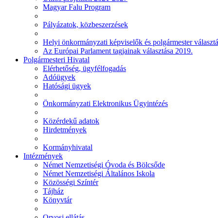
Magyar Falu Program
Pályázatok, közbeszerzések
Helyi önkormányzati képviselők és polgármester választ
Az Európai Parlament tagjainak választása 2019.
Polgármesteri Hivatal
Elérhetőség, ügyfélfogadás
Adóügyek
Hatósági ügyek
Önkormányzati Elektronikus Ügyintézés
Közérdekű adatok
Hirdetmények
Kormányhivatal
Intézmények
Német Nemzetiségi Óvoda és Bölcsőde
Német Nemzetiségi Általános Iskola
Közösségi Színtér
Tájház
Könyvtár
Orvosi ellátás