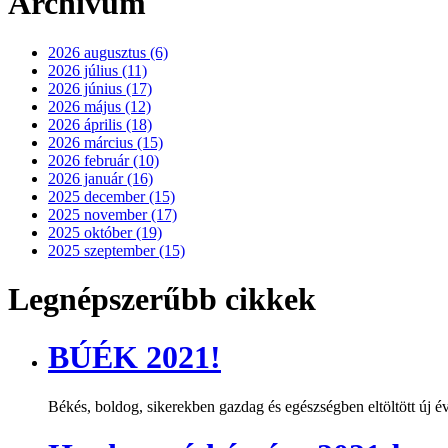
Archívum
2026 augusztus (6)
2026 július (11)
2026 június (17)
2026 május (12)
2026 április (18)
2026 március (15)
2026 február (10)
2026 január (16)
2025 december (15)
2025 november (17)
2025 október (19)
2025 szeptember (15)
Legnépszerűbb cikkek
BÚÉK 2021!
Békés, boldog, sikerekben gazdag és egészségben eltöltött új