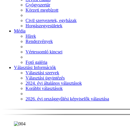
Gyógyszertár
Körzeti megbízott
Civil szervezetek, egyházak
Horgászegyesületek
Média
Hírek
Rendezvények
Vértessomló kincsei
Fotó galéria
Választási Információk
Választási szervek
Választási ügyintézés
2024. évi általános választások
Korábbi választások
2026. évi országgyűlési képviselők választása