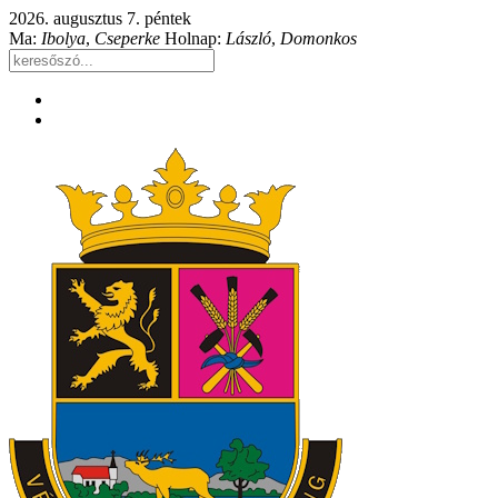
2026. augusztus 7. péntek
Ma:
Ibolya
,
Cseperke
Holnap:
László
,
Domonkos