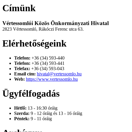
Címünk
Vértessomlói Közös Önkormányzati Hivatal
2823 Vértessomló, Rákóczi Ferenc utca 63.
Elérhetőségeink
Telefon:
+36 (34) 593-440
Telefon:
+36 (34) 593-441
Telefax:
+36 (34) 593-043
Email cím:
hivatal@vertessomlo.hu
Web:
https://www.vertessomlo.hu
Ügyfélfogadás
Hétfő:
13 - 16:30 óráig
Szerda:
9 - 12 óráig és 13 - 16 óráig
Péntek:
9 - 11 óráig