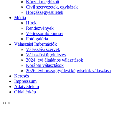
Körzeti megbízott
Civil szervezetek, egyházak
Horgászegyesületek
Média
Hírek
Rendezvények
Vértessomló kincsei
Fotó galéria
Választási Információk
Választási szervek
Választási ügyintézés
2024. évi általános választások
Korábbi választások
2026. évi országgyűlési képviselők választása
Keresés
Impresszum
Adatvédelem
Oldaltérkép
‹
›
×