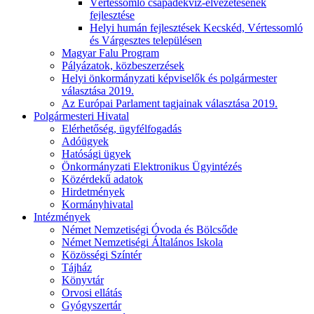
Vértessomló csapadékvíz-elvezetésének
fejlesztése
Helyi humán fejlesztések Kecskéd, Vértessomló
és Várgesztes településen
Magyar Falu Program
Pályázatok, közbeszerzések
Helyi önkormányzati képviselők és polgármester
választása 2019.
Az Európai Parlament tagjainak választása 2019.
Polgármesteri Hivatal
Elérhetőség, ügyfélfogadás
Adóügyek
Hatósági ügyek
Önkormányzati Elektronikus Ügyintézés
Közérdekű adatok
Hirdetmények
Kormányhivatal
Intézmények
Német Nemzetiségi Óvoda és Bölcsőde
Német Nemzetiségi Általános Iskola
Közösségi Színtér
Tájház
Könyvtár
Orvosi ellátás
Gyógyszertár