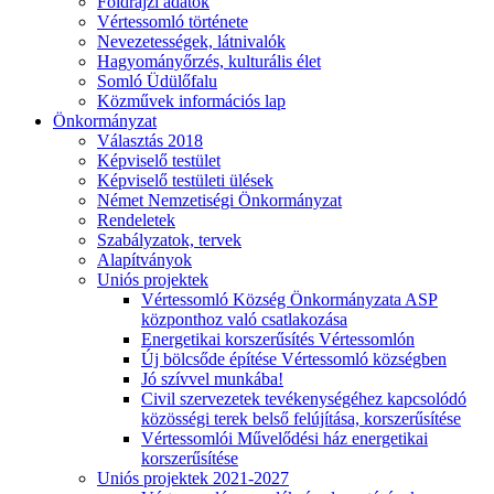
Földrajzi adatok
Vértessomló története
Nevezetességek, látnivalók
Hagyományőrzés, kulturális élet
Somló Üdülőfalu
Közművek információs lap
Önkormányzat
Választás 2018
Képviselő testület
Képviselő testületi ülések
Német Nemzetiségi Önkormányzat
Rendeletek
Szabályzatok, tervek
Alapítványok
Uniós projektek
Vértessomló Község Önkormányzata ASP
központhoz való csatlakozása
Energetikai korszerűsítés Vértessomlón
Új bölcsőde építése Vértessomló községben
Jó szívvel munkába!
Civil szervezetek tevékenységéhez kapcsolódó
közösségi terek belső felújítása, korszerűsítése
Vértessomlói Művelődési ház energetikai
korszerűsítése
Uniós projektek 2021-2027