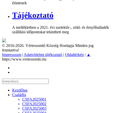
érintenek
Tájékoztató
A mellékletben a 2021. évi szelektív-, zöld- és fenyőhulladék
szállítási időpontokat tekintheti meg
© 2016-2026. Vértessomló Község Honlapja Minden jog
fenntartva!
Impresszum
|
Adatvédelmi tájékoztató
|
Oldaltérkép
|
▲
https://www.vertessomlo.hu
Kezdőlap
Családfa
CSFA2025001
CSFA2025002
CSFA2025003
CSFA2025004