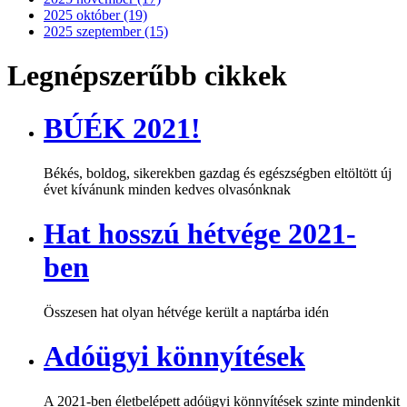
2025 október (19)
2025 szeptember (15)
Legnépszerűbb cikkek
BÚÉK 2021!
Békés, boldog, sikerekben gazdag és egészségben eltöltött új
évet kívánunk minden kedves olvasónknak
Hat hosszú hétvége 2021-
ben
Összesen hat olyan hétvége került a naptárba idén
Adóügyi könnyítések
A 2021-ben életbelépett adóügyi könnyítések szinte mindenkit