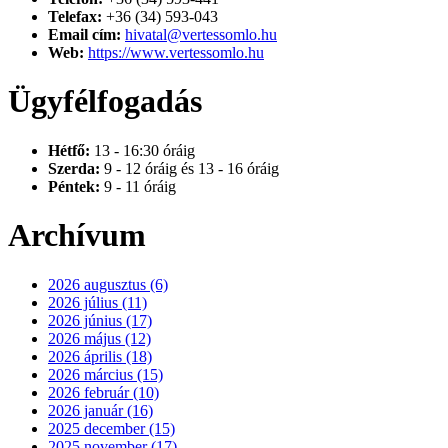
Telefax:
+36 (34) 593-043
Email cím:
hivatal@vertessomlo.hu
Web:
https://www.vertessomlo.hu
Ügyfélfogadás
Hétfő:
13 - 16:30 óráig
Szerda:
9 - 12 óráig és 13 - 16 óráig
Péntek:
9 - 11 óráig
Archívum
2026 augusztus (6)
2026 július (11)
2026 június (17)
2026 május (12)
2026 április (18)
2026 március (15)
2026 február (10)
2026 január (16)
2025 december (15)
2025 november (17)