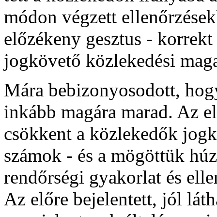
módon végzett ellenőrzések
előzékeny gesztus - korrekt 
jogkövető közlekedési magat
Mára bebizonyosodott, hogy
inkább magára marad. Az el
csökkent a közlekedők jogkö
számok - és a mögöttük húzó
rendőrségi gyakorlat és ellen
Az előre bejelentett, jól lá