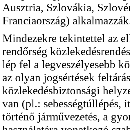
Ausztria, Szlovákia, Szlov
Franciaország) alkalmazzák
Mindezekre tekintettel az e
rendőrség közlekedésrendés
lép fel a legveszélyesebb k
az olyan jogsértések feltárá
közlekedésbiztonsági helyze
van (pl.: sebességtúllépés, 
történő járművezetés, a gyo
használatára vonatkozó sza