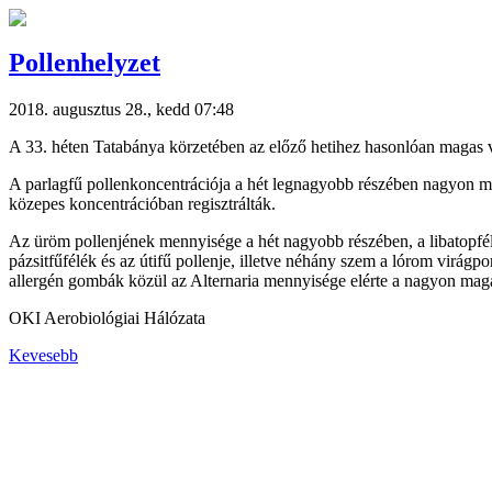
Pollenhelyzet
2018. augusztus 28., kedd 07:48
A 33. héten Tatabánya körzetében az előző hetihez hasonlóan magas vo
A parlagfű pollenkoncentrációja a hét legnagyobb részében nagyon mag
közepes koncentrációban regisztrálták.
Az üröm pollenjének mennyisége a hét nagyobb részében, a libatopfélé
pázsitfűfélék és az útifű pollenje, illetve néhány szem a lórom virá
allergén gombák közül az Alternaria mennyisége elérte a nagyon maga
OKI Aerobiológiai Hálózata
Kevesebb