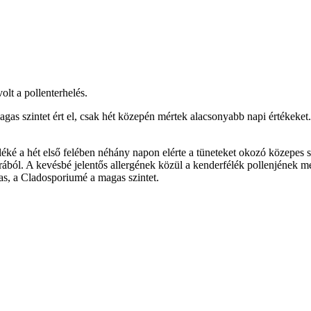
lt a pollenterhelés.
as szintet ért el, csak hét közepén mértek alacsonyabb napi értékeket
ké a hét első felében néhány napon elérte a tüneteket okozó közepes s
gporából. A kevésbé jelentős allergének közül a kenderfélék pollenjének
s, a Cladosporiumé a magas szintet.