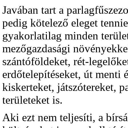
Javában tart a parlagfűsze
pedig kötelező eleget tenn
gyakorlatilag minden terüle
mezőgazdasági növényekkel 
szántóföldeket, rét-legelőke
erdőtelepítéseket, út menti é
kiskerteket, játszótereket, pa
területeket is.
Aki ezt nem teljesíti, a bírsá