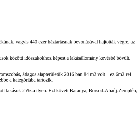
lékának, vagyis 440 ezer háztartásnak bevonásával hajtották végre, az
zusok közötti időszakokhoz képest a lakásállomány kevésbé bővült,
mszobás, átlagos alapterületük 2016 ban 84 m2 volt – ez 6m2-rel
be a kategóriába tartozik.
akott lakások 25%-a ilyen. Ezt követi Baranya, Borsod-Abaúj-Zemplén,