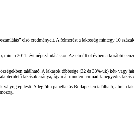
épszámlálás” első eredményeit. A felmérést a lakosság mintegy 10 száza
b, mint a 2011. évi népszámláláskor. Az elmúlt öt évben a korábbi cen
ségekben található. A lakások többsége (32 és 33%-uk) két- vagy háro
apterületű lakások aránya, így már minden harmadik-negyedik lakás eb
k vályog építésű. A legtöbb panellakás Budapesten található, ahol a l
 mozog.