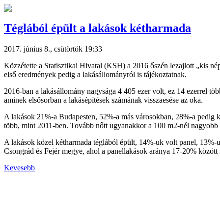
Téglából épült a lakások kétharmada
2017. június 8., csütörtök 19:33
Közzétette a Statisztikai Hivatal (KSH) a 2016 őszén lezajlott „kis n
első eredmények pedig a lakásállományról is tájékoztatnak.
2016-ban a lakásállomány nagysága 4 405 ezer volt, ez 14 ezerrel töb
aminek elsősorban a lakásépítések számának visszaesése az oka.
A lakások 21%-a Budapesten, 52%-a más városokban, 28%-a pedig köz
több, mint 2011-ben. Tovább nőtt ugyanakkor a 100 m2-nél nagyobb al
A lakások közel kétharmada téglából épült, 14%-uk volt panel, 13%-u
Csongrád és Fejér megye, ahol a panellakások aránya 17-20% között
Kevesebb