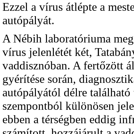
Ezzel a vírus átlépte a mes
autópályát.
A Nébih laboratóriuma megerő
vírus jelenlétét két, Tatabán
vaddisznóban. A fertőzött á
gyérítése során, diagnosztik
autópályától délre található
szempontból különösen jele
ebben a térségben eddig inf
számított, hozzájárult a v