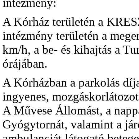
intézmény:
A Kórház területén a KRESZ
intézmény területén a mege
km/h, a be- és kihajtás a Tu
órájában.
A Kórházban a parkolás díja
ingyenes, mozgáskorlátozott
A Művese Állomást, a napp
Gyógytornát, valamint a jár
ambulanciát látogató betege