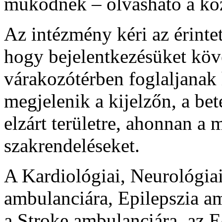
működnek – olvasható a k
Az intézmény kéri az érinte
hogy bejelentkezésüket köve
várakozótérben foglaljanak
megjelenik a kijelzőn, a be
elzárt területre, ahonnan a 
szakrendeléseket.
A Kardiológiai, Neurológiai
ambulanciára, Epilepszia a
a Stroke ambulanciára, az 