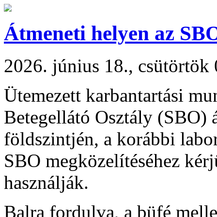
Átmeneti helyen az SB
2026. június 18., csütörtök
Ütemezett karbantartási mu
Betegellátó Osztály (SBO) á
földszintjén, a korábbi lab
SBO megközelítéséhez kérjü
használják.
Balra fordulva, a büfé melle