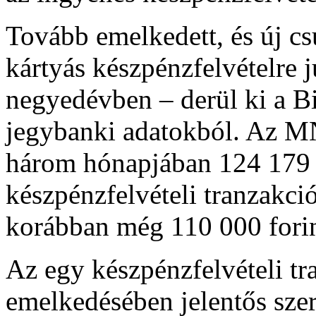
Tovább emelkedett, és új cs
kártyás készpénzfelvételre j
negyedévben – derül ki a Bi
jegybanki adatokból. Az MNB
három hónapjában 124 179 fo
készpénzfelvételi tranzakci
korábban még 110 000 forin
Az egy készpénzfelvételi tr
emelkedésében jelentős szer