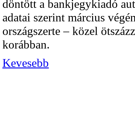
döntött a bankjegykiadó au
adatai szerint március vé
országszerte – közel ötszáz
korábban.
Kevesebb