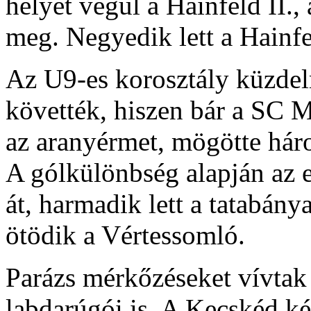
helyet végül a Hainfeld II.,
meg. Negyedik lett a Hainfe
Az U9-es korosztály küzdel
követték, hiszen bár a SC M
az aranyérmet, mögötte háro
A gólkülönbség alapján az e
át, harmadik lett a tatabán
ötödik a Vértessomló.
Parázs mérkőzéseket vívtak
labdarúgói is. A Kecskéd két