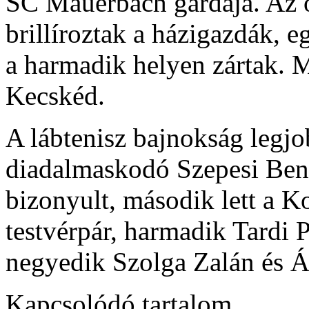
SC Mauerbach gárdája. Az 
brillíroztak a házigazdák, e
a harmadik helyen zártak. M
Kecskéd.
A lábtenisz bajnokság legjo
diadalmaskodó Szepesi Benc
bizonyult, második lett a K
testvérpár, harmadik Tardi 
negyedik Szolga Zalán és 
Kapcsolódó tartalom