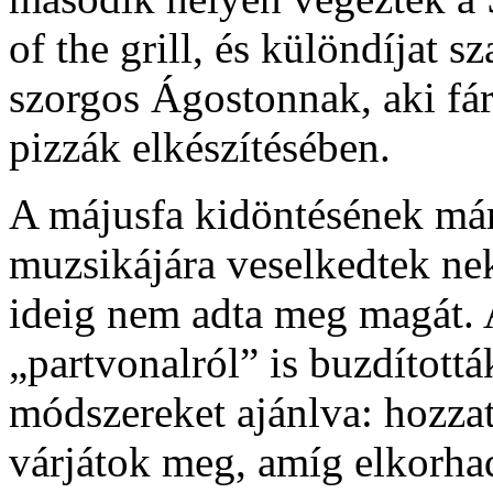
of the grill, és különdíjat s
szorgos Ágostonnak, aki fár
pizzák elkészítésében.
A májusfa kidöntésének má
muzsikájára veselkedtek neki
ideig nem adta meg magát. A
„partvonalról” is buzdított
módszereket ajánlva: hozzat
várjátok meg, amíg elkorha