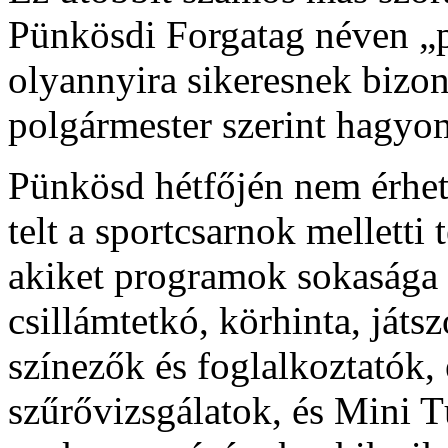
Pünkösdi Forgatag néven „p
olyannyira sikeresnek bizo
polgármester szerint hagyo
Pünkösd hétfőjén nem érhett
telt a sportcsarnok melletti 
akiket programok sokasága vá
csillámtetkó, körhinta, ját
színezők és foglalkoztatók
szűrővizsgálatok, és Mini T