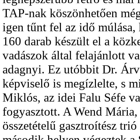
TAP-nak köszönhetően még 
igen tűnt fel az idő múlása
160 darab készült el a közke
vadászok által felajánlott 
adagnyi. Ez utóbbit Dr. Árv
képviselő is megízlelte, s m
Miklós, az idei Falu Séfe v
fogyasztott. A Wend Mária,
összetételű gasztroítész trió
második helyen végeztek a