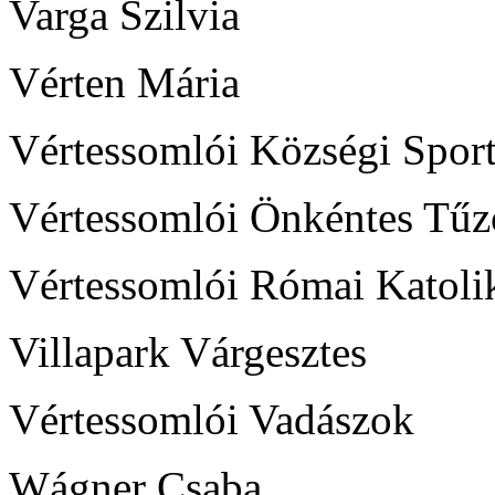
Varga Szilvia
Vérten Mária
Vértessomlói Községi Spor
Vértessomlói Önkéntes Tűz
Vértessomlói Római Katol
Villapark Várgesztes
Vértessomlói Vadászok
Wágner Csaba