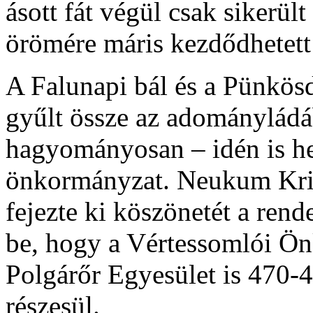
ásott fát végül csak sikerül
örömére máris kezdődhetett 
A Falunapi bál és a Pünkösd
gyűlt össze az adománylád
hagyományosan – idén is he
önkormányzat. Neukum Kris
fejezte ki köszönetét a rend
be, hogy a Vértessomlói Ön
Polgárőr Egyesület is 470-4
részesül.