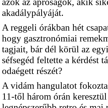
azok az apróságok, akik sike
akadálypályáját.
A reggeli órákban hét csapa
hogy gasztronómiai remekmű
tagjait, bár dél körül az e
séfsegéd feltette a kérdést t
odaégett részét?
A vidám hangulatot fokozta
11-től három órán keresztül 
legnépszerűbb retro és mai 