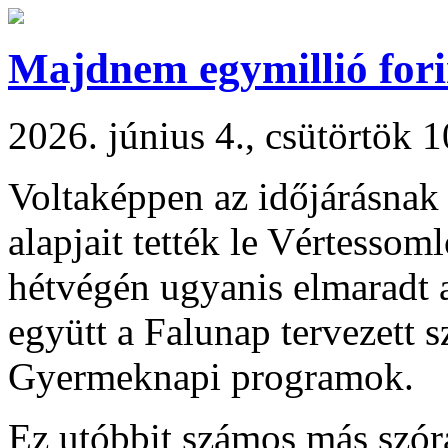
Majdnem egymillió forin
2026. június 4., csütörtök 
Voltaképpen az időjárásnak
alapjait tették le Vértesso
hétvégén ugyanis elmaradt a
együtt a Falunap tervezett 
Gyermeknapi programok.
Ez utóbbit számos más szór