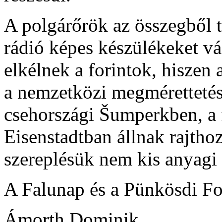
A polgárőrök az összegből t
rádió képes készülékeket vás
elkélnek a forintok, hiszen
a nemzetközi megmérettetése
csehországi Šumperkben, a f
Eisenstadtban állnak rajthoz
szereplésük nem kis anyagi t
A Falunap és a Pünkösdi Fo
Ámorth Dominik