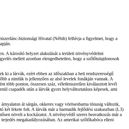
szerlánc-biztonsági Hivatal (Nébih) felhívja a figyelmet, hogy a
apján.
. A károsító helyzet alakulását a területi növényvédelmi
igyelés mellett azonban elengedhetetlen, hogy a szőlőtulajdonosok
nek ki a lárvák, ezért ebben az időszakban a heti rendszerességű
ésőbb a nimfák is jellemzően az alsó levelek fonákján vannak. A
 több ponton, összesen száz, véletlenszerűen kiválasztott levél
enül csapadék után a lárvák gyors helyváltoztatásra képesek, ami
 árnyalaton át sárgás, okkeres vagy vörösesbarna tónusig változik,
ó két fekete folt. A lárvák már a harmadik fejlődési szakaszban (L3)
lentősen növeli a kockázatot. A növényvédő szeres beavatkozás már a
bbi terjedés megakadályozásában. Az amerikai szőlőkabóca elleni