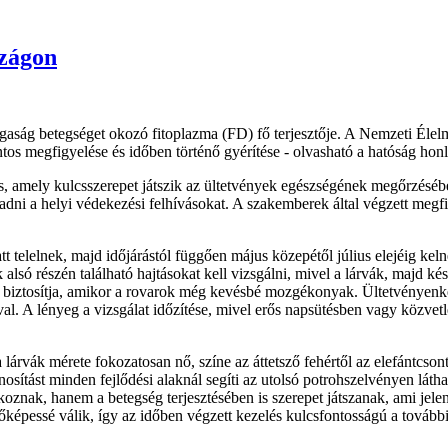
szágon
aság betegséget okozó fitoplazma (FD) fő terjesztője. A Nemzeti Élelmi
s megfigyelése és időben történő gyérítése - olvasható a hatóság honl
, amely kulcsszerepet játszik az ültetvények egészségének megőrzésében
dni a helyi védekezési felhívásokat. A szakemberek által végzett megf
t telelnek, majd időjárástól függően május közepétől július elejéig kel
alsó részén található hajtásokat kell vizsgálni, mivel a lárvák, majd k
biztosítja, amikor a rovarok még kevésbé mozgékonyak. Ültetvényenként
al. A lényeg a vizsgálat időzítése, mivel erős napsütésben vagy közvetl
árvák mérete fokozatosan nő, színe az áttetsző fehértől az elefántcsont
tást minden fejlődési alaknál segíti az utolsó potrohszelvényen láthat
okoznak, hanem a betegség terjesztésében is szerepet játszanak, ami je
őzőképessé válik, így az időben végzett kezelés kulcsfontosságú a tová