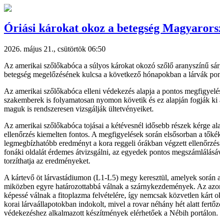
Óriási károkat okoz a betegség Magyaror
2026. május 21., csütörtök 06:50
Az amerikai szőlőkabóca a súlyos károkat okozó szőlő aranyszínű sárg
betegség megelőzésének kulcsa a következő hónapokban a lárvák ponto
Az amerikai szőlőkabóca elleni védekezés alapja a pontos megfigyelés
szakemberek is folyamatosan nyomon követik és ez alapján fogják ki a
maguk is rendszeresen vizsgálják ültetvényeiket.
Az amerikai szőlőkabóca tojásai a kétévesnél idősebb részek kérge alat
ellenőrzés kiemelten fontos. A megfigyelések során elsősorban a tőkék 
legmegbízhatóbb eredményt a kora reggeli órákban végzett ellenőrzés 
fonáki oldalát érdemes átvizsgálni, az egyedek pontos megszámlálásáv
torzíthatja az eredményeket.
A kártevő öt lárvastádiumon (L1-L5) megy keresztül, amelyek során a l
miközben egyre határozottabbá válnak a szárnykezdemények. Az azonosí
képessé válnak a fitoplazma felvételére, így nemcsak közvetlen kárt 
korai lárvaállapotokban indokolt, mivel a rovar néhány hét alatt fert
védekezéshez alkalmazott készítmények elérhetőek a Nébih portálon.