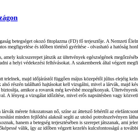
szágon
aság betegséget okozó fitoplazma (FD) fő terjesztője. A Nemzeti Élelmi
s megfigyelése és időben történő gyérítése - olvasható a hatóság honl
, amely kulcsszerepet játszik az ültetvények egészségének megőrzésében
dni a helyi védekezési felhívásokat. A szakemberek által végzett megf
t telelnek, majd időjárástól függően május közepétől július elejéig kel
alsó részén található hajtásokat kell vizsgálni, mivel a lárvák, majd k
biztosítja, amikor a rovarok még kevésbé mozgékonyak. Ültetvényenként
al. A lényeg a vizsgálat időzítése, mivel erős napsütésben vagy közvetl
árvák mérete fokozatosan nő, színe az áttetsző fehértől az elefántcsont
tást minden fejlődési alaknál segíti az utolsó potrohszelvényen láthat
okoznak, hanem a betegség terjesztésében is szerepet játszanak, ami je
őzőképessé válik, így az időben végzett kezelés kulcsfontosságú a tová