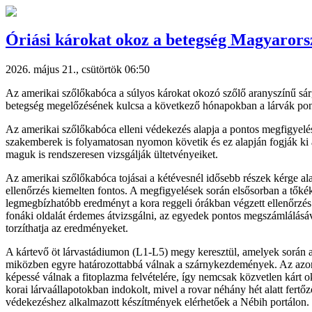
Óriási károkat okoz a betegség Magyaror
2026. május 21., csütörtök 06:50
Az amerikai szőlőkabóca a súlyos károkat okozó szőlő aranyszínű sárg
betegség megelőzésének kulcsa a következő hónapokban a lárvák ponto
Az amerikai szőlőkabóca elleni védekezés alapja a pontos megfigyelés
szakemberek is folyamatosan nyomon követik és ez alapján fogják ki a
maguk is rendszeresen vizsgálják ültetvényeiket.
Az amerikai szőlőkabóca tojásai a kétévesnél idősebb részek kérge alat
ellenőrzés kiemelten fontos. A megfigyelések során elsősorban a tőkék 
legmegbízhatóbb eredményt a kora reggeli órákban végzett ellenőrzés 
fonáki oldalát érdemes átvizsgálni, az egyedek pontos megszámlálásáv
torzíthatja az eredményeket.
A kártevő öt lárvastádiumon (L1-L5) megy keresztül, amelyek során a l
miközben egyre határozottabbá válnak a szárnykezdemények. Az azonosí
képessé válnak a fitoplazma felvételére, így nemcsak közvetlen kárt 
korai lárvaállapotokban indokolt, mivel a rovar néhány hét alatt fert
védekezéshez alkalmazott készítmények elérhetőek a Nébih portálon.