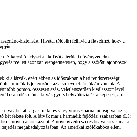
szerlánc-biztonsági Hivatal (Nébih) felhívja a figyelmet, hogy a
apján.
. A károsító helyzet alakulását a területi növényvédelmi
igyelés mellett azonban elengedhetetlen, hogy a szőlőtulajdonosok
nek ki a lárvák, ezért ebben az időszakban a heti rendszerességű
ésőbb a nimfák is jellemzően az alsó levelek fonákján vannak. A
 több ponton, összesen száz, véletlenszerűen kiválasztott levél
enül csapadék után a lárvák gyors helyváltoztatásra képesek, ami
 árnyalaton át sárgás, okkeres vagy vörösesbarna tónusig változik,
ó két fekete folt. A lárvák már a harmadik fejlődési szakaszban (L3)
lentősen növeli a kockázatot. A növényvédő szeres beavatkozás már a
bbi terjedés megakadályozásában. Az amerikai szőlőkabóca elleni