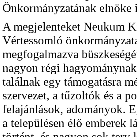
Önkormányzatának elnöke is 
A megjelenteket Neukum Kr
Vértessomló önkormányzata
megfogalmazva büszkeségét,
nagyon régi hagyománynak 
találnak egy támogatásra mél
szervezet, a tűzoltók és a p
felajánlások, adományok. Eg
a településen élő emberek l
történt, és nagyon sok terv