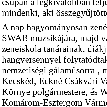
csupán a legkiválóbban telj
mindenki, aki összegyűjtött
A nap hagyományosan zenével
SWAB muzsikájára, majd va
zeneiskola tanárainak, diá
hangversennyel folytatódta
nemzetiségi gálaműsorral, 
Kecskéd, Eckné Csákvári Va
Környe polgármestere, és W
Komárom-Esztergom Várme