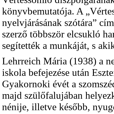
könyvbemutatója. A „Vért
nyelvjárásának szótára” cí
szerző többször elcsukló han
segítették a munkáját, s ak
Lehrreich Mária (1938) a n
iskola befejezése után Eszt
Gyakornoki évét a szomszéd
majd szülőfalujában helyezke
nénije, illetve később, nyu