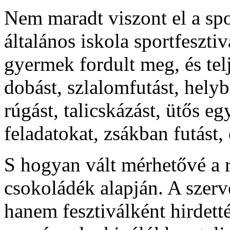
Nem maradt viszont el a spo
általános iskola sportfeszti
gyermek fordult meg, és telj
dobást, szlalomfutást, helyb
rúgást, talicskázást, ütős eg
feladatokat, zsákban futást, 
S hogyan vált mérhetővé a 
csokoládék alapján. A szer
hanem fesztiválként hirdet