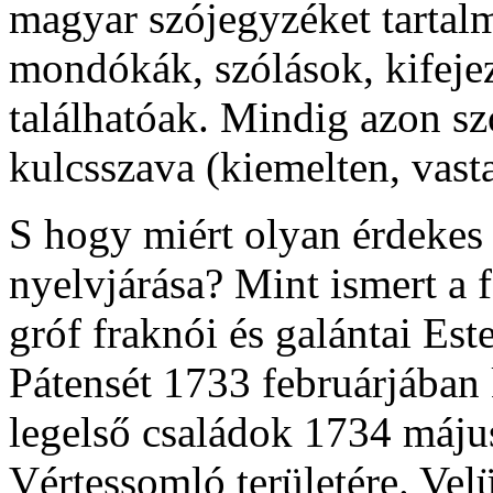
magyar szójegyzéket tartal
mondókák, szólások, kifeje
találhatóak. Mindig azon sz
kulcsszava (kiemelten, vast
S hogy miért olyan érdekes
nyelvjárása? Mint ismert a f
gróf fraknói és galántai Est
Pátensét 1733 februárjában
legelső családok 1734 máju
Vértessomló területére. Ve