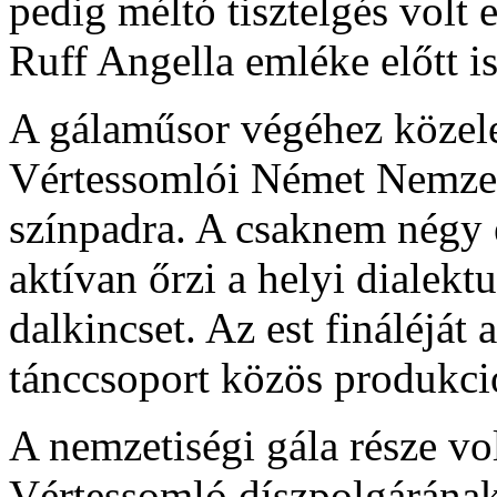
pedig méltó tisztelgés volt
Ruff Angella emléke előtt is
A gálaműsor végéhez közele
Vértessomlói Német Nemzet
színpadra. A csaknem négy
aktívan őrzi a helyi dialekt
dalkincset. Az est fináléját a
tánccsoport közös produkció
A nemzetiségi gála része vo
Vértessomló díszpolgárának