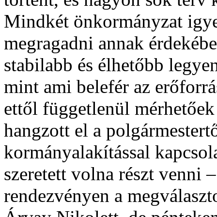
Mindkét önkormányzat igyek
megragadni annak érdekében
stabilabb és élhetőbb legyen
mint ami belefér az erőforr
ettől függetlenül mérhetőe
hangzott el a polgármestertő
kormányalakítással kapcsola
szeretett volna részt venni 
rendezvényen a megválasztot