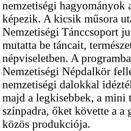
nemzetiségi hagyományok a
képezik. A kicsik műsora u
Nemzetiségi Tánccsoport ju
mutatta be táncait, természe
népviseletben. A programba
Nemzetiségi Népdalkör fellé
nemzetiségi dalokkal idézt
majd a legkisebbek, a mini t
színpadra, őket követte a a
közös produkciója.