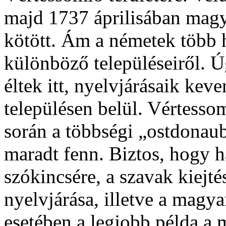
majd 1737 áprilisában magy
kötött. Ám a németek több
különböző településeiről. Ú
éltek itt, nyelvjárásaik ke
településen belül. Vértesso
során a többségi „ostdonau
maradt fenn. Biztos, hogy h
szókincsére, a szavak kiejt
nyelvjárása, illetve a magy
esetében a legjobb példa a 