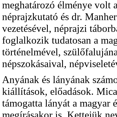
meghatározó élménye volt a
néprajzkutató és dr. Manhe
vezetésével, néprajzi táborb
foglalkozik tudatosan a ma
történelmével, szülőfaluján
népszokásaival, népviseletév
Anyának és lányának számos
kiállítások, előadások. Mic
támogatta lányát a magyar é
megírásakor is. Kettejük nev