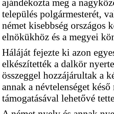
ajándékozta meg a nagyközön
település polgármesterét, v
német kisebbség országos k
elnökükhöz és a megyei kö
Háláját fejezte ki azon egye
elkészítették a dalkör nyert
összeggel hozzájárultak a k
annak a névtelenséget késő
támogatásával lehetővé tet
A német nyelv és annak nye