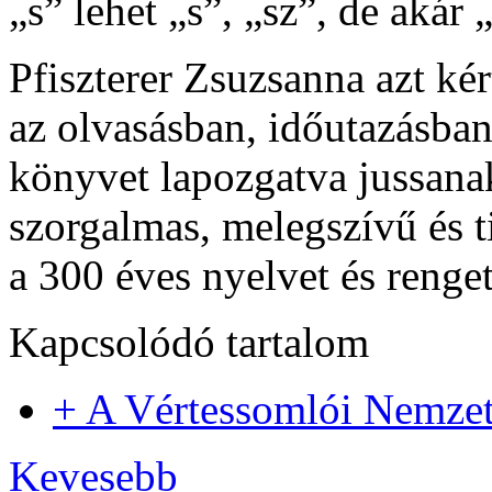
„s” lehet „s”, „sz”, de akár 
Pfiszterer Zsuzsanna azt ké
az olvasásban, időutazásban,
könyvet lapozgatva jussanak
szorgalmas, melegszívű és t
a 300 éves nyelvet és renge
Kapcsolódó tartalom
+ A Vértessomlói Nemzet
Kevesebb