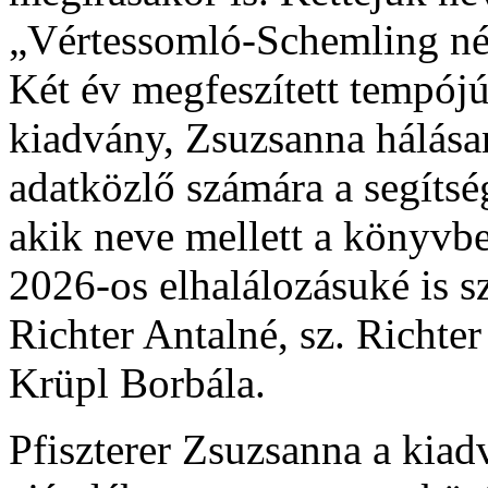
„Vértessomló-Schemling ném
Két év megfeszített tempó
kiadvány, Zsuzsanna hálás
adatközlő számára a segítsé
akik neve mellett a könyvbe
2026-os elhalálozásuké is s
Richter Antalné, sz. Richte
Krüpl Borbála.
Pfiszterer Zsuzsanna a kia