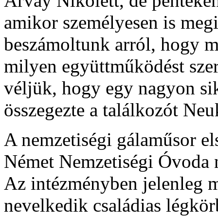
Árvay Nikolett, de pénteken
amikor személyesen is meg
beszámoltunk arról, hogy mi
milyen együttműködést sze
véljük, hogy egy nagyon si
összegezte a találkozót Neu
A nemzetiségi gálaműsor els
Német Nemzetiségi Óvoda na
Az intézményben jelenleg 
nevelkedik családias légkör