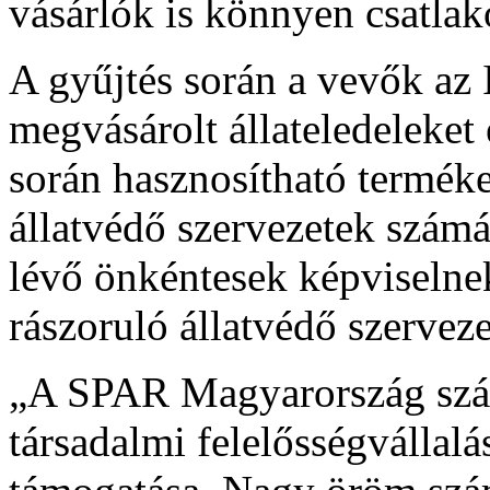
vásárlók is könnyen csatlak
A gyűjtés során a vevők 
megvásárolt állateledeleket
során hasznosítható termé
állatvédő szervezetek számá
lévő önkéntesek képviselnek
rászoruló állatvédő szervez
„A SPAR Magyarország szám
társadalmi felelősségvállalá