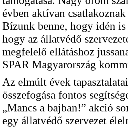
támogatása. Nagy öröm szá
évben aktívan csatlakoznak
Bízunk benne, hogy idén is
hogy az állatvédő szervezet
megfelelő ellátáshoz jussa
SPAR Magyarország kommun
Az elmúlt évek tapasztalata
összefogása fontos segítsége
„Mancs a bajban!” akció s
egy állatvédő szervezet élel