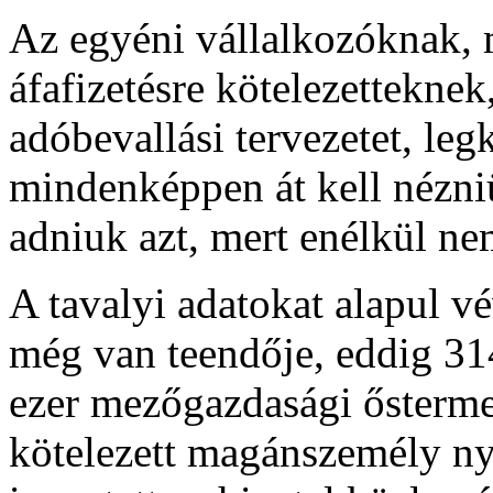
Az egyéni vállalkozóknak,
áfafizetésre kötelezetteknek,
adóbevallási tervezetet, le
mindenképpen át kell nézniük
adniuk azt, mert enélkül ne
A tavalyi adatokat alapul v
még van teendője, eddig 31
ezer mezőgazdasági őstermel
kötelezett magánszemély nyú