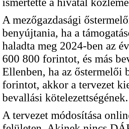
ismertette a hivatal közlem
A mezőgazdasági őstermelőn
benyújtania, ha a támogatás
haladta meg 2024-ben az éve
600 800 forintot, és más be
Ellenben, ha az őstermelői 
forintot, akkor a tervezet ki
bevallási kötelezettségének.
A tervezet módosítása onli
felületen. Akinek nincs D