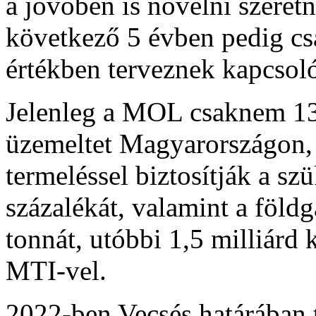
a jövőben is növelni szeretn
következő 5 évben pedig cs
értékben terveznek kapcsol
Jelenleg a MOL csaknem 130
üzemeltet Magyarországon, m
termeléssel biztosítják a s
százalékát, valamint a föld
tonnát, utóbbi 1,5 milliárd 
MTI-vel.
2022-ben Vecsés határában ta