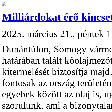
Milliárdokat érő kincset
2025. március 21., péntek 
Dunántúlon, Somogy várm
határában talált kőolajmez
kitermelését biztosítja maj
fontosak az ország területé
egyebek között az olaj is, u
szorulunk, ami a bizonytala