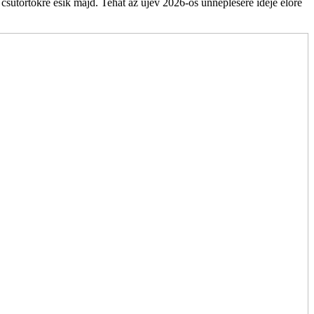
sütörtökre esik majd. Tehát az újév 2026-os ünneplésére ideje előre