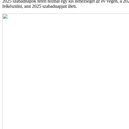
2025 szabadnapok terén hozhat egy kis nehézséget az év végén, a 2026
felkészülni, ami 2025 szabadnapjait illeti.