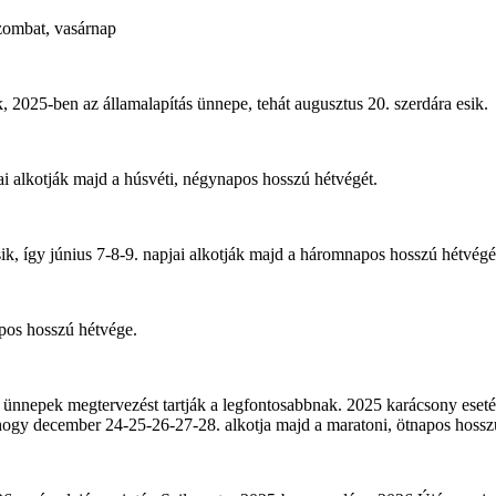
szombat, vasárnap
, 2025-ben az államalapítás ünnepe, tehát augusztus 20. szerdára esik.
ai alkotják majd a húsvéti, négynapos hosszú hétvégét.
ik, így június 7-8-9. napjai alkotják majd a háromnapos hosszú hétvégé
pos hosszú hétvége.
ünnepek megtervezést tartják a legfontosabbnak. 2025 karácsony eset
, hogy december 24-25-26-27-28. alkotja majd a maratoni, ötnapos hossz