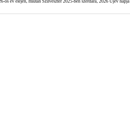
-os év elején, miután Szilveszter 2025-ben szerdára, 2026 Újév napja c