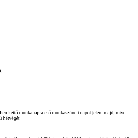
t.
ében kettő munkanapra eső munkaszüneti napot jelent majd, mivel
ú hétvégét.