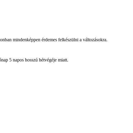
zonban mindenképpen érdemes felkészülni a változásokra.
őnap 5 napos hosszú hétvégéje miatt.