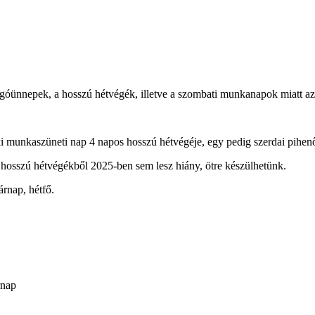
góünnepek, a hosszú hétvégék, illetve a szombati munkanapok miatt a
ki munkaszüneti nap 4 napos hosszú hétvégéje, egy pedig szerdai pihen
hosszú hétvégékből 2025-ben sem lesz hiány, ötre készülhetünk.
rnap, hétfő.
rnap