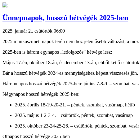
Ünnepnapok, hosszú hétvégék 2025-ben
2025. január 2., csütörtök 06:00
2025 munkaszüneti napok terén nem hoz jelentősebb változást; a moz
2025-ben is három egynapos „ledolgozós” hétvége lesz:
Május 17-én, október 18-án, és december 13-án, ebből kettő csütörtö
Bár a hosszú hétvégék 2024-es mennyiségéhez képest visszaesés jön, 
Háromnapos hosszú hétvégék 2025-ben: június 7-8-9. – szombat, vasá
Négynapos hosszú hétvégék 2025-ben:
2025. április 18-19-20-21. – péntek, szombat, vasárnap, hétfő
2025. május 1-2-3-4. – csütörtök, péntek, szombat, vasárnap
2025. október 23-24-25-26. – csütörtök, péntek, szombat, vasá
Ötnapos hosszú hétvége 2025-ben