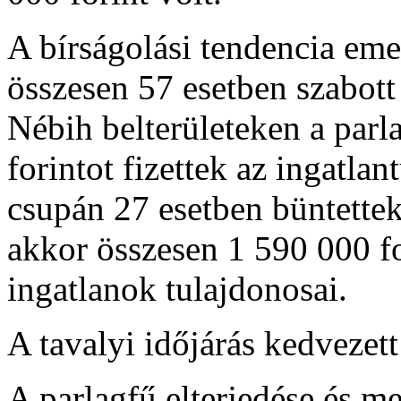
A bírságolási tendencia em
összesen 57 esetben szabott
Nébih belterületeken a parl
forintot fizettek az ingatl
csupán 27 esetben büntettek 
akkor összesen 1 590 000 for
ingatlanok tulajdonosai.
A tavalyi időjárás kedvezet
A parlagfű elterjedése és me