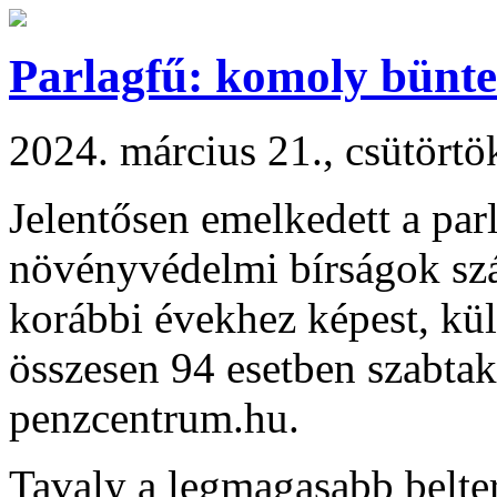
Parlagfű: komoly büntet
2024. március 21., csütörtö
Jelentősen emelkedett a parl
növényvédelmi bírságok szá
korábbi évekhez képest, kül
összesen 94 esetben szabtak 
penzcentrum.hu.
Tavaly a legmagasabb belter