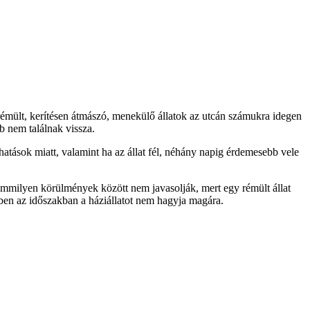
émült, kerítésen átmászó, menekülő állatok az utcán számukra idegen
b nem találnak vissza.
hatások miatt, valamint ha az állat fél, néhány napig érdemesebb vele
 semmilyen körülmények között nem javasolják, mert egy rémült állat
bben az időszakban a háziállatot nem hagyja magára.