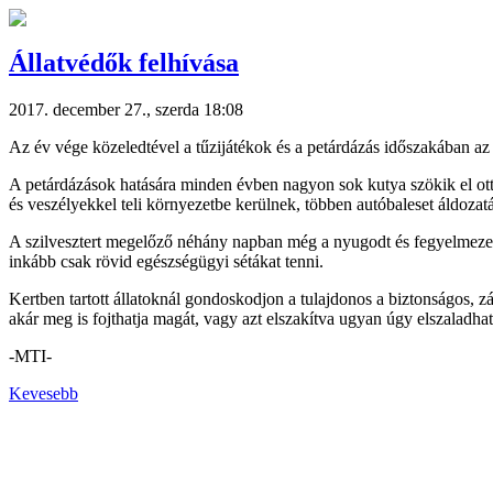
Állatvédők felhívása
2017. december 27., szerda 18:08
Az év vége közeledtével a tűzijátékok és a petárdázás időszakában az á
A petárdázások hatására minden évben nagyon sok kutya szökik el ott
és veszélyekkel teli környezetbe kerülnek, többen autóbaleset áldoza
A szilvesztert megelőző néhány napban még a nyugodt és fegyelmezett k
inkább csak rövid egészségügyi sétákat tenni.
Kertben tartott állatoknál gondoskodjon a tulajdonos a biztonságos, z
akár meg is fojthatja magát, vagy azt elszakítva ugyan úgy elszaladha
-MTI-
Kevesebb