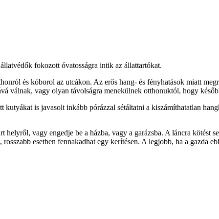
llatvédők fokozott óvatosságra intik az állattartókat.
honról és kóborol az utcákon. Az erős hang- és fényhatások miatt megr
tává válnak, vagy olyan távolságra menekülnek otthonuktól, hogy későb
utyákat is javasolt inkább pórázzal sétáltatni a kiszámíthatatlan hang
árt helyről, vagy engedje be a házba, vagy a garázsba. A láncra kötést
t, rosszabb esetben fennakadhat egy kerítésen. A legjobb, ha a gazda e