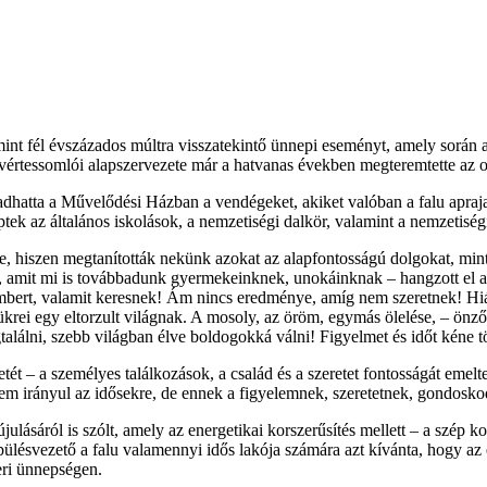
int fél évszázados múltra visszatekintő ünnepi eseményt, amely során
t vértessomlói alapszervezete már a hatvanas években megteremtette az
gadhatta a Művelődési Házban a vendégeket, akiket valóban a falu apraja
ek az általános iskolások, a nemzetiségi dalkör, valamint a nemzetiségi 
, hiszen megtanították nekünk azokat az alapfontosságú dolgokat, min
k át, amit mi is továbbadunk gyermekeinknek, unokáinknak – hangzott el 
embert, valamit keresnek! Ám nincs eredménye, amíg nem szeretnek! Hiáb
krei egy eltorzult világnak. A mosoly, az öröm, egymás ölelése, – önző
találni, szebb világban élve boldogokká válni! Figyelmet és időt kén
t – a személyes találkozások, a család és a szeretet fontosságát emelte
lem irányul az idősekre, de ennek a figyelemnek, szeretetnek, gondosko
ulásáról is szólt, amely az energetikai korszerűsítés mellett – a szép
epülésvezető a falu valamennyi idős lakója számára azt kívánta, hogy az
eri ünnepségen.