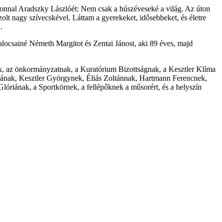
zonnal Aradszky Lászlóét: Nem csak a húszéveseké a világ. Az úton
lt nagy szívecskével. Láttam a gyerekeket, idősebbeket, és életre
.
alocsainé Németh Margitot és Zentai Jánost, aki 89 éves, majd
ak, az önkormányzatnak, a Kuratórium Bizottságnak, a Kesztler Klíma
reának, Kesztler Györgynek, Éliás Zoltánnak, Hartmann Ferencnek,
lóriának, a Sportkörnek, a fellépőknek a műsorért, és a helyszín