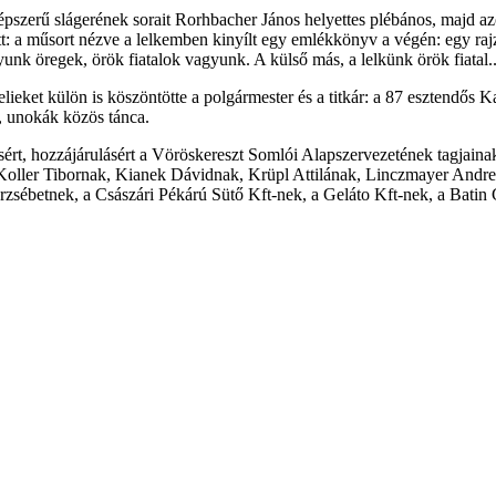
pszerű slágerének sorait Rorhbacher János helyettes plébános, majd a
: a műsort nézve a lelkemben kinyílt egy emlékkönyv a végén: egy rajzo
nk öregek, örök fiatalok vagyunk. A külső más, a lelkünk örök fiatal..
eket külön is köszöntötte a polgármester és a titkár: a 87 esztendős K
k, unokák közös tánca.
ért, hozzájárulásért a Vöröskereszt Somlói Alapszervezetének tagjain
, Koller Tibornak, Kianek Dávidnak, Krüpl Attilának, Linczmayer And
rzsébetnek, a Császári Pékárú Sütő Kft-nek, a Geláto Kft-nek, a Batin G