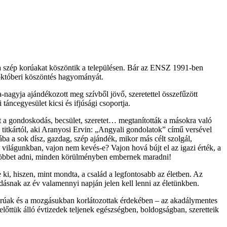
 a szép korúakat köszöntik a településen. Bár az ENSZ 1991-ben
 októberi köszöntés hagyományát.
-nagyja ajándékozott meg szívből jövő, szeretettel összefűzött
táncegyesület kicsi és ifjúsági csoportja.
t a gondoskodás, becsület, szeretet… megtanították a másokra való
a titkártól, aki Aranyosi Ervin: „Angyali gondolatok” című versével
a a sok dísz, gazdag, szép ajándék, mikor más célt szolgál,
 világunkban, vajon nem kevés-e? Vajon hová bújt el az igazi érték, a
e többet adni, minden körülményben embernek maradni!
 ki, hiszen, mint mondta, a család a legfontosabb az életben. Az
dásnak az év valamennyi napján jelen kell lenni az életünkben.
 korúak és a mozgásukban korlátozottak érdekében – az akadálymentes
 előttük álló évtizedek teljenek egészségben, boldogságban, szeretteik