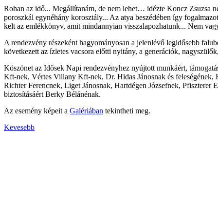
Rohan az idő... Megállítanám, de nem lehet… idézte Koncz Zsuzsa né
poroszkál egynéhány korosztály... Az atya beszédében így fogalmazott
kelt az emlékkönyv, amit mindannyian visszalapozhatunk... Nem vagyu
A rendezvény részeként hagyományosan a jelenlévő legidősebb falubeli
következett az ízletes vacsora előtti nyitány, a generációk, nagyszülő
Köszönet az Idősek Napi rendezvényhez nyújtott munkáért, támogatás
Kft-nek, Vértes Villany Kft-nek, Dr. Hidas Jánosnak és feleségének
Richter Ferencnek, Liget Jánosnak, Hartdégen Józsefnek, Pfiszterer E
biztosításáért Berky Bélánénak.
Az esemény képeit a
Galériában
tekintheti meg.
Kevesebb